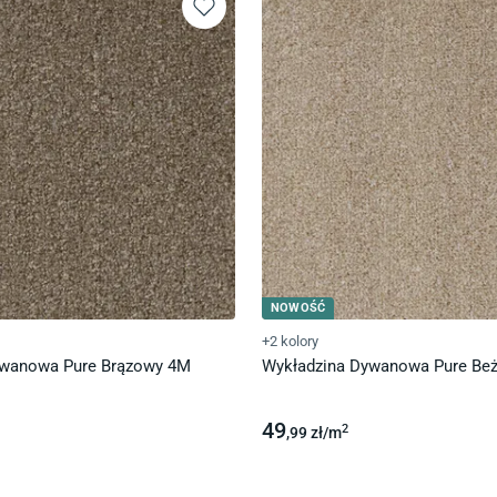
NOWOŚĆ
+2 kolory
ywanowa Pure Brązowy 4M
Wykładzina Dywanowa Pure Be
49
2
,99
zł/
m