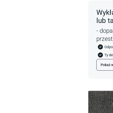
Wykł
lub t
- dop
przest
Odpor
Ty de
Pokaż w