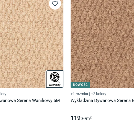
NOWOŚĆ
lory
+1 rozmiar
|
+2 kolory
ywanowa Serena Waniliowy 5M
Wykładzina Dywanowa Serena 
119
2
zł/
m