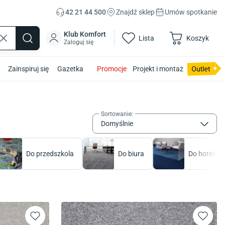
42 21 44 500
Znajdź sklep
Umów spotkanie
Klub Komfort
Lista
Koszyk
Zaloguj się
Zainspiruj się
Gazetka
Promocje
Projekt i montaż
Sortowanie
:
Domyślnie
Do przedszkola
Do biura
Do hotelu