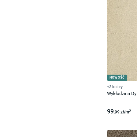
NOWOŚĆ
+3 kolory
Wykładzina D
99
2
,99
zł/
m