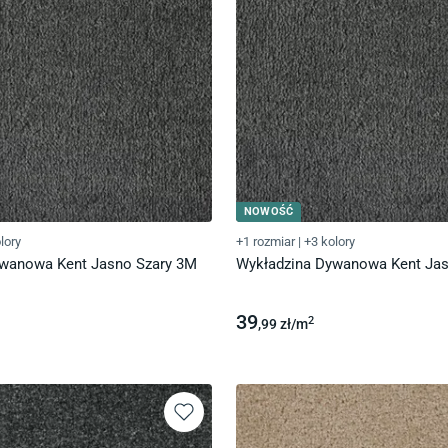
NOWOŚĆ
lory
+1 rozmiar
|
+3 kolory
ywanowa Kent Jasno Szary 3M
Wykładzina Dywanowa Kent Jas
39
2
,99
zł/
m