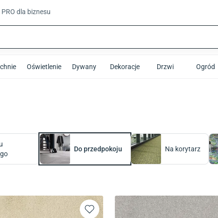
t PRO
dla biznesu
chnie
Oświetlenie
Dywany
Dekoracje
Drzwi
Ogród
u
Do przedpokoju
Na korytarz
ego