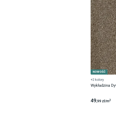
NOWOŚĆ
+2 kolory
Wykładzina D
49
2
,99
zł/
m