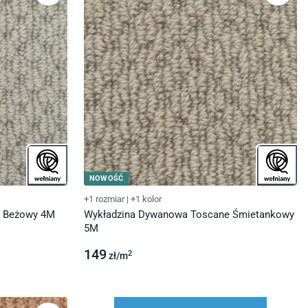
NOWOŚĆ
+1 rozmiar
|
+1 kolor
e Beżowy 4M
Wykładzina Dywanowa Toscane Śmietankowy
5M
149
2
zł/
m