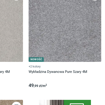
NOWOŚĆ
+2 kolory
ary 4M
Wykładzina Dywanowa Pure Szary 4M
49
2
,99
zł/
m