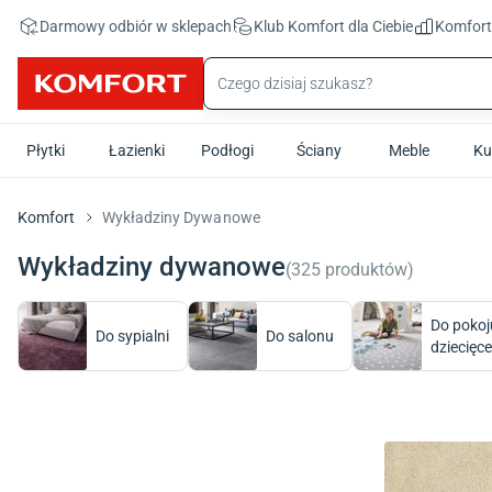
Przejdź do treści głównej
Darmowy odbiór w sklepach
Klub Komfort
dla Ciebie
Komfor
Płytki
Łazienki
Podłogi
Ściany
Meble
Ku
Komfort
Wykładziny Dywanowe
Wykładziny dywanowe
(
325
produktów
)
Do pokoj
Do sypialni
Do salonu
dziecięc