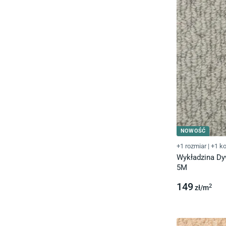
NOWOŚĆ
+1 rozmiar
|
+1 ko
Wykładzina D
5M
149
2
zł/
m