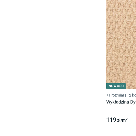
NOWOŚĆ
+1 rozmiar
|
+2 ko
Wykładzina D
119
2
zł/
m