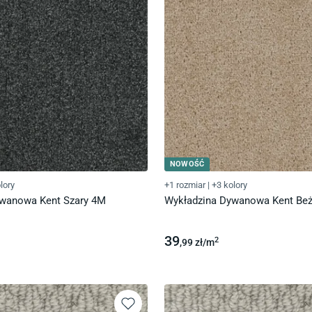
NOWOŚĆ
lory
+1 rozmiar
|
+3 kolory
ywanowa Kent Szary 4M
Wykładzina Dywanowa Kent Be
39
2
,99
zł/
m