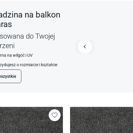
adzina na balkon
aras
asowana do Twojej
rzeni
na na wilgoć i UV
cydujesz o rozmiarze i kształcie
szystkie