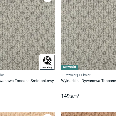
NOWOŚĆ
lor
+1 rozmiar
|
+1 kolor
ywanowa Toscane Śmietankowy
Wykładzina Dywanowa Toscan
149
2
zł/
m