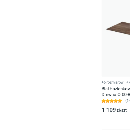
+6 rozmiarów
|
+7
Blat Łazienko
Drewno Or00-B
(
5.
1 109
zł/
szt