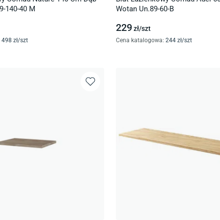
9-140-40 M
Wotan Un.89-60-B
229
zł/
szt
498
zł/
szt
Cena katalogowa
:
244
zł/
szt