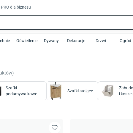
t PRO
dla biznesu
chnie
Oświetlenie
Dywany
Dekoracje
Drzwi
Ogród
uktów
)
Szafki
Zabud
Szafki stojące
podumywalkowe
i kosze