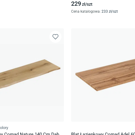
229
zł/
szt
Cena katalogowa
:
233
zł/
szt
olory
wy Comad Nature 140 Cm Dąb
Blat Łazienkowy Comad Adel 