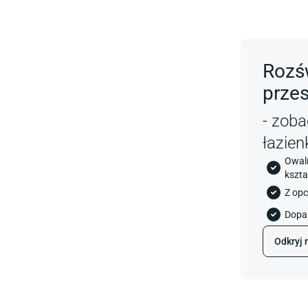
Rozś
przes
- zoba
łazien
Owaln
kszta
Z opc
Dopa
Odkryj 