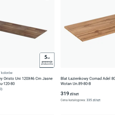
 kolorów
wy Oristo Uni 120X46 Cm Jasne
Blat Łazienkowy Comad Adel 
u-120-80
Wotan Un.89-80-B
0
)
319
zł/
szt
Cena katalogowa
:
335
zł/
szt