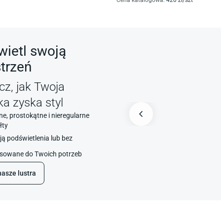
Cena katalogowa
:
420
zł/
szt
wietl swoją
trzeń
cz, jak Twoja
ka zyska styl
e, prostokątne i nieregularne
łty
ją podświetlenia lub bez
sowane do Twoich potrzeb
nasze lustra