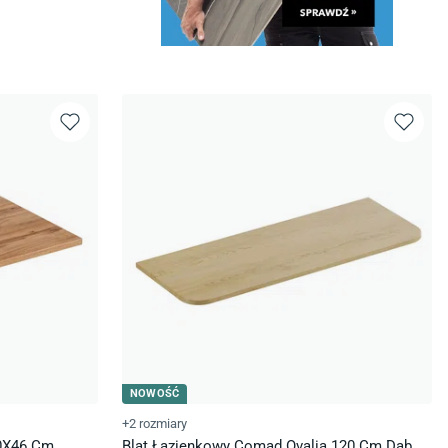
NOWOŚĆ
+2 rozmiary
60X46 Cm
Blat Łazienkowy Comad Ovalia 120 Cm Dąb