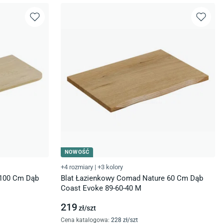
NOWOŚĆ
+4 rozmiary
|
+3 kolory
 100 Cm Dąb
Blat Łazienkowy Comad Nature 60 Cm Dąb
Coast Evoke 89-60-40 M
219
zł/
szt
Cena katalogowa
:
228
zł/
szt