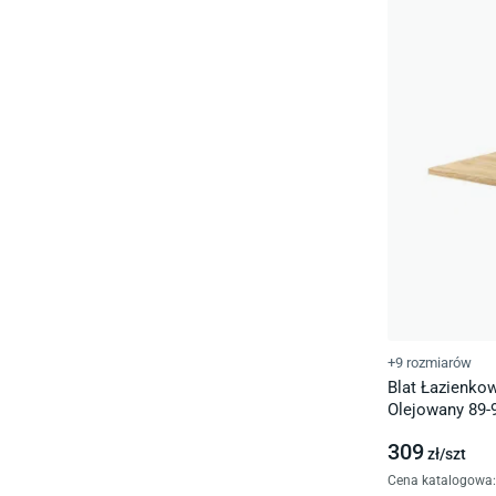
+9 rozmiarów
Blat Łazienk
Olejowany 89-
309
zł/
szt
Cena katalogowa
: