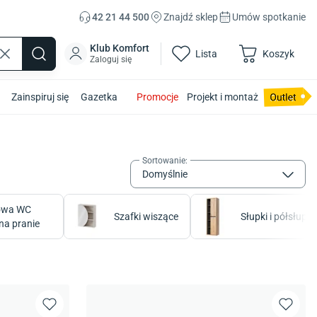
42 21 44 500
Znajdź sklep
Umów spotkanie
Klub Komfort
Lista
Koszyk
Zaloguj się
Zainspiruj się
Gazetka
Promocje
Projekt i montaż
Sortowanie
:
Domyślnie
owa WC
Szafki wiszące
Słupki i półsłupki
 na pranie