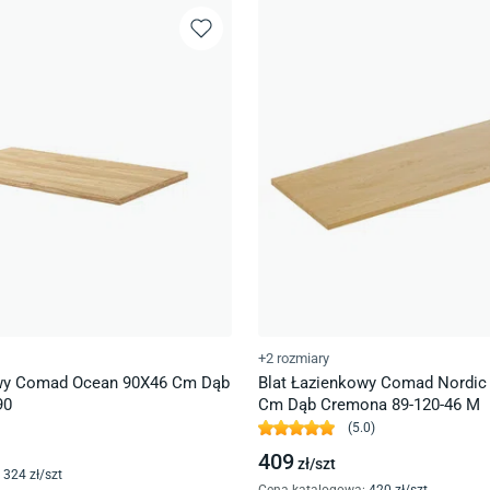
+2 rozmiary
owy Comad Ocean 90X46 Cm Dąb
Blat Łazienkowy Comad Nordic
90
Cm Dąb Cremona 89-120-46 M
(
5.0
)
409
zł/
szt
324
zł/
szt