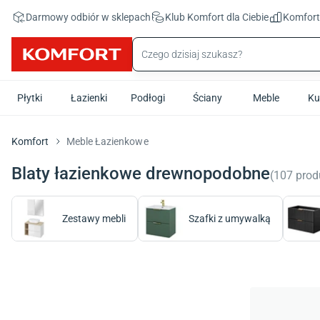
Przejdź do treści głównej
Darmowy odbiór w sklepach
Klub Komfort
dla Ciebie
Komfor
Płytki
Łazienki
Podłogi
Ściany
Meble
Ku
Komfort
Meble Łazienkowe
Blaty łazienkowe drewnopodobne
(
107
prod
Zestawy mebli
Szafki z umywalką