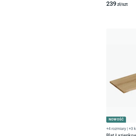
239
zł/
szt
NOWOŚĆ
+4 rozmiary
|
+3 k
Blat Łazienko