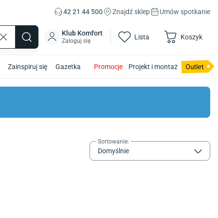
42 21 44 500
Znajdź sklep
Umów spotkanie
Klub Komfort
Lista
Koszyk
Zaloguj się
Zainspiruj się
Gazetka
Promocje
Projekt i montaż
Sortowanie
:
Domyślnie