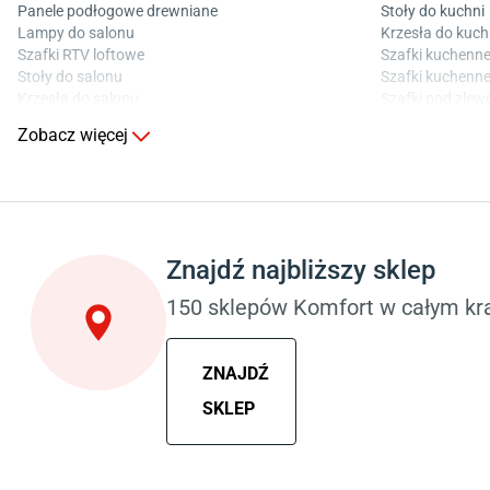
Panele podłogowe drewniane
Stoły do kuchni
Lampy do salonu
Krzesła do kuch
Szafki RTV loftowe
Szafki kuchenne
Stoły do salonu
Szafki kuchenne
Krzesła do salonu
Szafki pod zle
Komody do salonu
Blaty kuchenne
Zobacz więcej
Sypialnia
Pokój dziecięcy
Wykładzina do sypialni
Wykładziny do p
Szafy do sypialni
Meble do pokoju
Łóżka z pojemnikiem
Komody dla dzie
Znajdź najbliższy sklep
Materace piankowe
Szafy dla dzieci
Lampy do sypialni
Łóżka dla dziec
150 sklepów Komfort w całym kra
Kinkiety do sypialni
Lampy w stylu
ZNAJDŹ
SKLEP