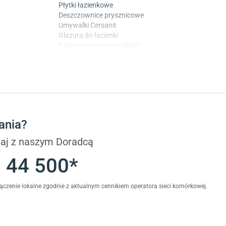
Płytki łazienkowe
Deszczownice prysznicowe
Umywalki Cersanit
Glazura do łazienki
Kabiny prysznicowe 90x90
Wanny Cersanit
Płytki
Płytki betonowe
Płytki Cersanit
Płytki wielkoformatowe
ania?
Gres (szkliwiony)
Glazura
aj z naszym Doradcą
Płytki marmurowe
 44 500*
łączenie lokalne zgodnie z aktualnym cennikiem operatora sieci komórkowej.