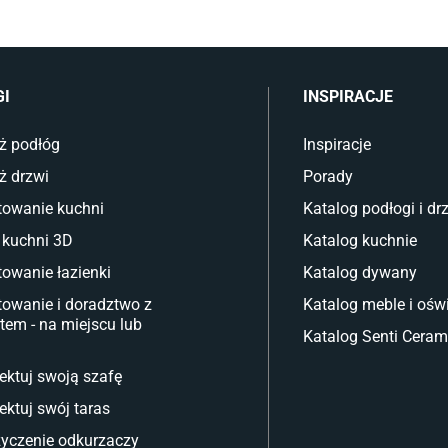
GI
INSPIRACJE
ż podłóg
Inspiracje
ż drzwi
Porady
towanie kuchni
Katalog podłogi i dr
 kuchni 3D
Katalog kuchnie
towanie łazienki
Katalog dywany
towanie i doradztwo z
Katalog meble i oświ
tem - na miejscu lub
Katalog Senti Ceram
ektuj swoją szafę
ektuj swój taras
yczenie odkurzaczy