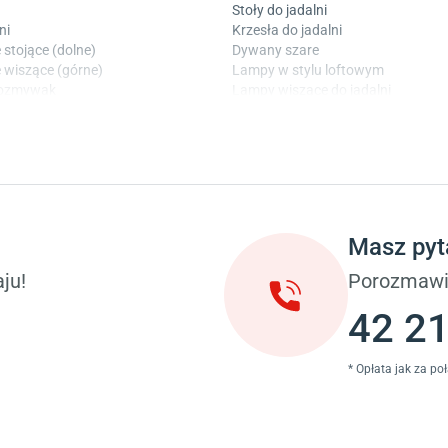
Stoły do jadalni
ni
Krzesła do jadalni
 stojące (dolne)
Dywany szare
 wiszące (górne)
Lampy w stylu loftowym
wozmywak
Lampy wiszące do jadalni
 laminowane
Witryny do jadalni
Taras i balkon
okoju dziecięcego
Deski tarasowe kompozytowe
 dziecięcego
Sztuczna trawa miękka
ci
Koce i pledy
Masz pyt
Płytki tarasowe
ka (młodzieżowe)
Płytki na balkon
ju!
Porozmawi
 młodzieżowym
Lampy stojące LED
42 21
* Opłata jak za po