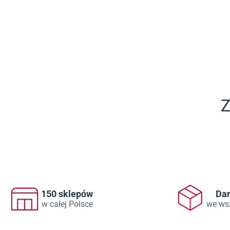
Z
150 sklepów
Da
w całej Polsce
we ws