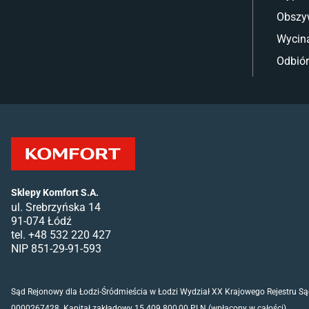
Obszy
Wycina
Odbiór
Sklepy Komfort S.A.
ul. Srebrzyńska 14
91-074 Łódź
tel. +48 532 220 427
NIP 851-29-91-593
Sąd Rejonowy dla Łodzi-Śródmieścia w Łodzi Wydział XX Krajowego Rejestru 
0000267428. Kapitał zakładowy 15 409 800,00 PLN (wpłacony w całości).