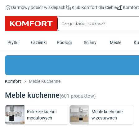
Przejdź do treści głównej
Darmowy odbiór w sklepach
Klub Komfort
dla Ciebie
Komfor
Płytki
Łazienki
Podłogi
Ściany
Meble
Ku
Komfort
Meble Kuchenne
Meble kuchenne
(
601
produktów
)
Kolekcje kuchni
Meble kuchenne
modułowych
w zestawach