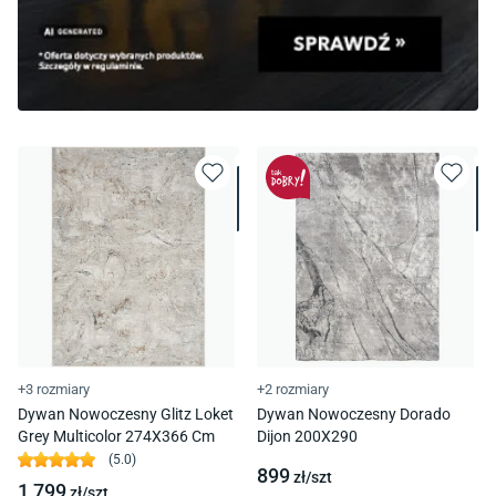
+3 rozmiary
+2 rozmiary
Dywan Nowoczesny Glitz Loket
Dywan Nowoczesny Dorado
Grey Multicolor 274X366 Cm
Dijon 200X290
(
5.0
)
899
zł/
szt
1 799
zł/
szt