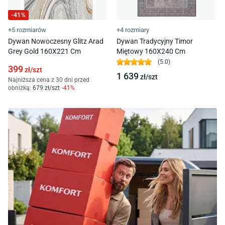
-
41
%
+5 rozmiarów
+4 rozmiary
Dywan Nowoczesny Glitz Arad
Dywan Tradycyjny Timor
Grey Gold 160X221 Cm
Miętowy 160X240 Cm
(
5.0
)
399
zł/
szt
1 639
zł/
szt
Najniższa cena z 30 dni przed
obniżką:
679
zł/
szt
-
41
%