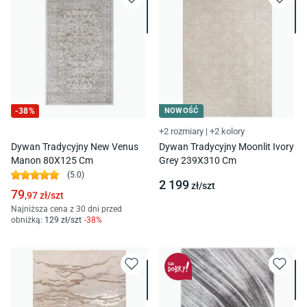
-
38
%
NOWOŚĆ
+2 rozmiary
|
+2 kolory
Dywan Tradycyjny New Venus
Dywan Tradycyjny Moonlit Ivory
Manon 80X125 Cm
Grey 239X310 Cm
(
5.0
)
2 199
zł/
szt
79
,97
zł/
szt
Najniższa cena z 30 dni przed
obniżką:
129
zł/
szt
-
38
%