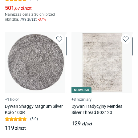
501
,67
zł/
szt
Najniższa cena z 30 dni przed
obniżką:
799
zł/
szt
-
37
%
NOWOŚĆ
+1 kolor
+3 rozmiary
Dywan Shaggy Magnum Silver
Dywan Tradycyjny Mendes
Koło 100R
Silver Thread 80X120
(
5.0
)
129
zł/
szt
119
zł/
szt