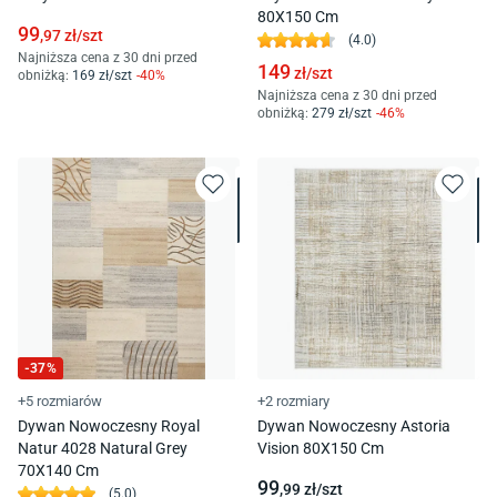
80X150 Cm
99
,97
zł/
szt
(
4.0
)
Najniższa cena z 30 dni przed
149
zł/
szt
obniżką:
169
zł/
szt
-
40
%
Najniższa cena z 30 dni przed
obniżką:
279
zł/
szt
-
46
%
-
37
%
+5 rozmiarów
+2 rozmiary
Dywan Nowoczesny Royal
Dywan Nowoczesny Astoria
Natur 4028 Natural Grey
Vision 80X150 Cm
70X140 Cm
99
,99
zł/
szt
(
5.0
)