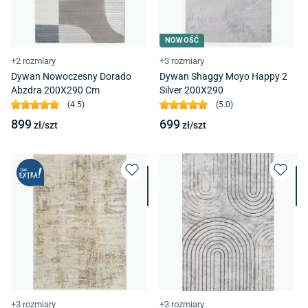
NOWOŚĆ
+2 rozmiary
+3 rozmiary
Dywan Nowoczesny Dorado
Dywan Shaggy Moyo Happy 2
Abzdra 200X290 Cm
Silver 200X290
(
4.5
)
(
5.0
)
899
699
zł/
szt
zł/
szt
+3 rozmiary
+3 rozmiary