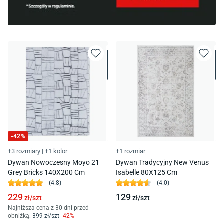
-
42
%
+3 rozmiary
|
+1 kolor
+1 rozmiar
Dywan Nowoczesny Moyo 21
Dywan Tradycyjny New Venus
Grey Bricks 140X200 Cm
Isabelle 80X125 Cm
(
4.8
)
(
4.0
)
229
129
zł/
szt
zł/
szt
Najniższa cena z 30 dni przed
obniżką:
399
zł/
szt
-
42
%