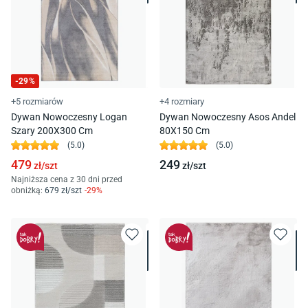
-
29
%
+5 rozmiarów
+4 rozmiary
Dywan Nowoczesny Logan
Dywan Nowoczesny Asos Andel
Szary 200X300 Cm
80X150 Cm
(
5.0
)
(
5.0
)
479
249
zł/
szt
zł/
szt
Najniższa cena z 30 dni przed
obniżką:
679
zł/
szt
-
29
%