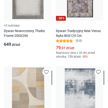
-
38
%
+2 rozmiary
Dywan Nowoczesny Thales
Dywan Tradycyjny New Venus
Frame 200X290
Nyks 80X125 Cm
(
5.0
)
649
zł/
szt
79
,97
zł/
szt
Najniższa cena z 30 dni przed
obniżką:
129
zł/
szt
-
38
%