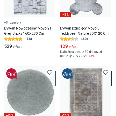
-
43
%
+3 rozmiary
Dywan Nowoczesny Moyo 21
Dywan Dziecięcy Moyo 3
Grey Bricks 160X230 Cm
Teddybear Nature 80X120 Cm
(
4.8
)
(
3.0
)
529
129
zł/
szt
zł/
szt
Najniższa cena z 30 dni przed
obniżką:
229
zł/
szt
-
43
%
-
40
%
-
25
%