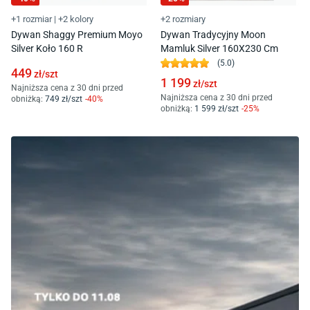
+1 rozmiar
|
+2 kolory
+2 rozmiary
Dywan Shaggy Premium Moyo
Dywan Tradycyjny Moon
Silver Koło 160 R
Mamluk Silver 160X230 Cm
(
5.0
)
449
zł/
szt
1 199
zł/
szt
Najniższa cena z 30 dni przed
Najniższa cena z 30 dni przed
obniżką:
749
zł/
szt
-
40
%
obniżką:
1 599
zł/
szt
-
25
%