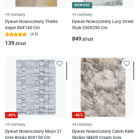
NOWOŚĆ
+3 rozmiary
+2 rozmiary
Dywan Nowoczesny Thales
Dywan Nowoczesny Lucy Street
Asper 80X140 Cm
Style 200X290 Cm
(
4.8
)
849
zł/
szt
139
zł/
szt
-
40
%
-
46
%
+3 rozmiary
+4 rozmiary
Dywan Nowoczesny Moyo 21
Dywan Nowoczesny Calvin Klein
Grey Bricks 80X150 Cm
Skyline Skk09 Cream Grey