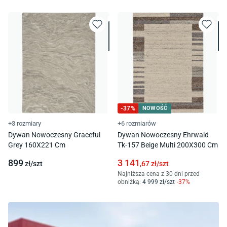
-
37
%
NOWOŚĆ
+3 rozmiary
+6 rozmiarów
Dywan Nowoczesny Graceful
Dywan Nowoczesny Ehrwald
Grey 160X221 Cm
Tk-157 Beige Multi 200X300 Cm
899
3 141
zł/
szt
,67
zł/
szt
Najniższa cena z 30 dni przed
obniżką:
4 999
zł/
szt
-
37
%