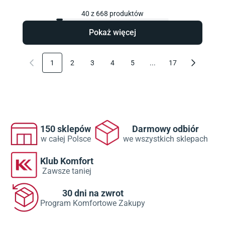
40
z
668
produktów
Pokaż więcej
1
2
3
4
5
...
17
150 sklepów
Darmowy odbiór
w całej Polsce
we wszystkich sklepach
Klub Komfort
Zawsze taniej
30 dni na zwrot
Program Komfortowe Zakupy