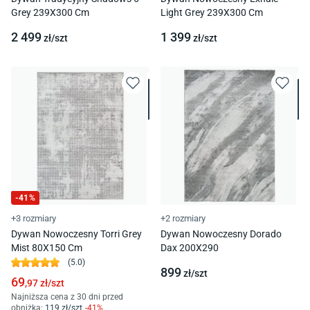
Grey 239X300 Cm
Light Grey 239X300 Cm
2 499
1 399
zł/
szt
zł/
szt
-
41
%
+3 rozmiary
+2 rozmiary
Dywan Nowoczesny Torri Grey
Dywan Nowoczesny Dorado
Mist 80X150 Cm
Dax 200X290
(
5.0
)
899
zł/
szt
69
,97
zł/
szt
Najniższa cena z 30 dni przed
obniżką:
119
zł/
szt
-
41
%