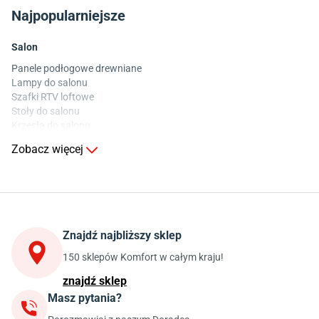
Najpopularniejsze
Salon
Panele podłogowe drewniane
Lampy do salonu
Szafki RTV loftowe
Stoły do salonu
Krzesła do salonu
Komody do salonu
Zobacz więcej
Kuchnia
Stoły do kuchni
Krzesła do kuchni
Szafki kuchenne stojące (dolne)
Znajdź najbliższy sklep
Szafki kuchenne wiszące (górne)
Szafki pod zlewozmywak
150 sklepów Komfort w całym kraju!
Blaty kuchenne laminowane
znajdź sklep
Masz pytania?
Jadalnia