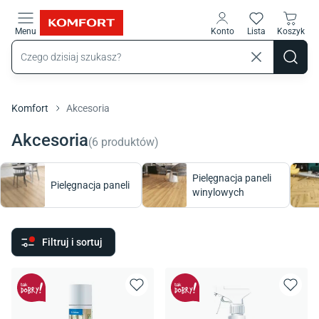
Przejdź do treści głównej
Menu
Konto
Lista
Koszyk
Komfort
Akcesoria
Akcesoria
(
6
produktów
)
Pielęgnacja paneli
Pielęgnacja paneli
winylowych
Filtruj i sortuj