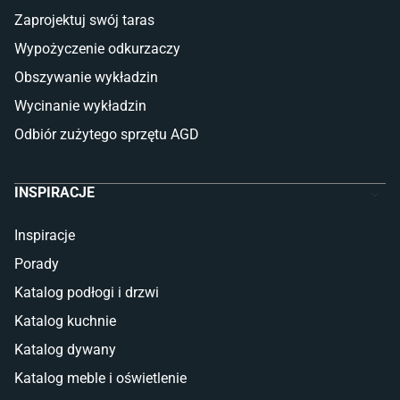
Płytki betonowe
Zaprojektuj swój taras
Płytki Cersanit
Płytki wielkoformatowe
Wypożyczenie odkurzaczy
Gres (szkliwiony)
Obszywanie wykładzin
Glazura
Płytki marmurowe
Wycinanie wykładzin
Odbiór zużytego sprzętu AGD
INSPIRACJE
Inspiracje
Porady
Katalog podłogi i drzwi
Katalog kuchnie
Katalog dywany
Katalog meble i oświetlenie