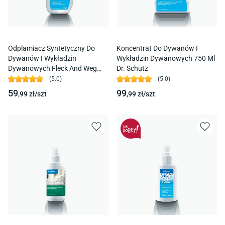
Odplamiacz Syntetyczny Do
Koncentrat Do Dywanów I
Dywanów I Wykładzin
Wykładzin Dywanowych 750 Ml
Dywanowych Fleck And Weg
Dr. Schutz
400 Ml Dr. Schutz
(
5.0
)
(
5.0
)
59
99
,99
zł/
szt
,99
zł/
szt