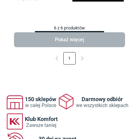
6
z
6
produktów
Pokaż więcej
1
150 sklepów
Darmowy odbiór
w całej Polsce
we wszystkich sklepach
Klub Komfort
Zawsze taniej
30 dni na zwrot