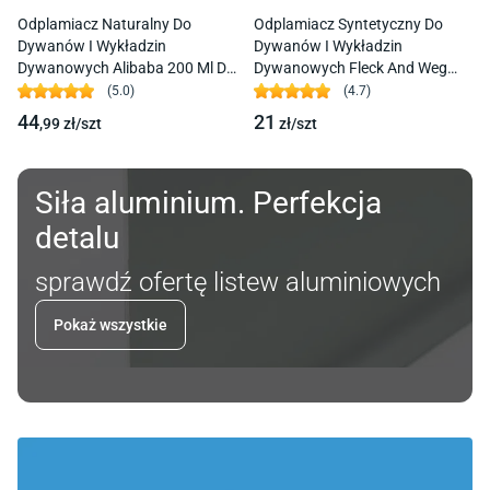
Odplamiacz Naturalny Do
Odplamiacz Syntetyczny Do
Dywanów I Wykładzin
Dywanów I Wykładzin
Dywanowych Alibaba 200 Ml Dr.
Dywanowych Fleck And Weg
Schutz
100 Ml Dr. Schutz
(
5.0
)
(
4.7
)
44
21
,99
zł/
szt
zł/
szt
Siła aluminium. Perfekcja
detalu
sprawdź ofertę listew aluminiowych
Pokaż wszystkie