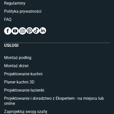
Lampy do sypialni
Regulaminy
Kinkiety do sypialni
Polityka prywatności
Pokój dziecięcy
FAQ
Wykładziny do pokoju dziecięcego
Meble do pokoju dziecięcego
Komody dla dzieci
Szafy dla dzieci
USŁUGI
Łóżka dla dziecka (młodzieżowe)
Lampy w stylu młodzieżowym
Montaż podłóg
Taras i balkon
Montaż drzwi
Deski tarasowe kompozytowe
Projektowanie kuchni
Sztuczna trawa miękka
Koce i pledy
Planer kuchni 3D
Płytki tarasowe
Projektowanie łazienki
Płytki na balkon
Lampy stojące LED
Projektowanie i doradztwo z Ekspertem - na miejscu lub
online
Płytki
Zaprojektuj swoją szafę