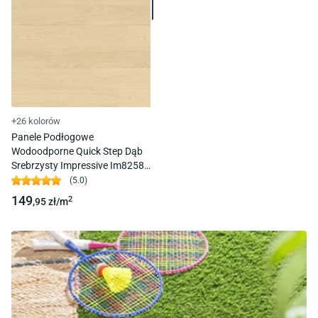
+26 kolorów
Panele Podłogowe
Wodoodporne Quick Step Dąb
Srebrzysty Impressive Im8258
Ac4 8 Mm 1L 4V-Fuga
(
5.0
)
149
2
,95
zł/
m