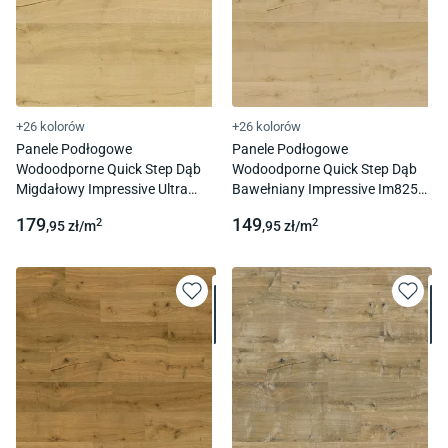
+26 kolorów
+26 kolorów
Panele Podłogowe
Panele Podłogowe
Wodoodporne Quick Step Dąb
Wodoodporne Quick Step Dąb
Migdałowy Impressive Ultra
Bawełniany Impressive Im8254
Imu8255 Ac5 12 Mm 1L 4V-
Ac4 8 Mm 1L 4V-Fuga
179
149
2
2
,95
zł/
m
,95
zł/
m
Fuga