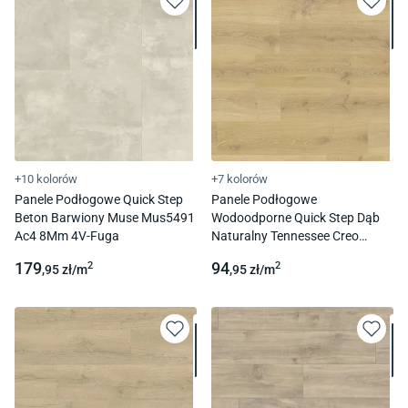
+10 kolorów
+7 kolorów
Panele Podłogowe Quick Step
Panele Podłogowe
Beton Barwiony Muse Mus5491
Wodoodporne Quick Step Dąb
Ac4 8Mm 4V-Fuga
Naturalny Tennessee Creo
Crh3180 Ac4 7Mm
179
94
2
2
,95
zł/
m
,95
zł/
m