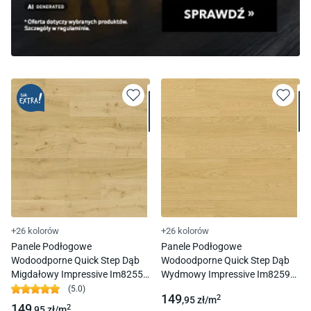
+26 kolorów
+26 kolorów
Panele Podłogowe
Panele Podłogowe
Wodoodporne Quick Step Dąb
Wodoodporne Quick Step Dąb
Migdałowy Impressive Im8255
Wydmowy Impressive Im8259
Ac4 8 Mm 1L 4V-Fuga
Ac4 8 Mm 1L 4V-Fuga
(
5.0
)
149
2
,95
zł/
m
149
2
,95
zł/
m