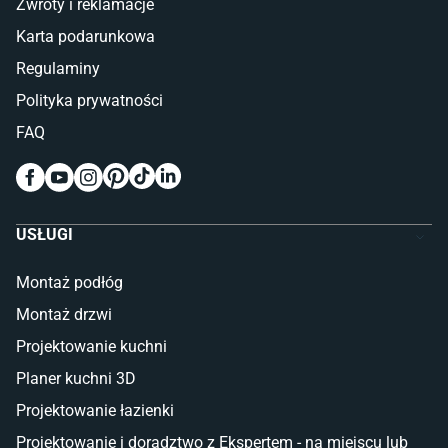
Zwroty i reklamacje
Łóżka z pojemnikiem
Karta podarunkowa
Materace piankowe
Lampy do sypialni
Regulaminy
Kinkiety do sypialni
Polityka prywatności
Pokój dziecięcy
FAQ
Wykładziny do pokoju dziecięcego
Meble do pokoju dziecięcego
Komody dla dzieci
Szafy dla dzieci
USŁUGI
Łóżka dla dziecka (młodzieżowe)
Lampy w stylu młodzieżowym
Montaż podłóg
Taras i balkon
Montaż drzwi
Deski tarasowe kompozytowe
Projektowanie kuchni
Sztuczna trawa miękka
Koce i pledy
Planer kuchni 3D
Płytki tarasowe
Projektowanie łazienki
Płytki na balkon
Lampy stojące LED
Projektowanie i doradztwo z Ekspertem - na miejscu lub