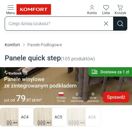
Przejdź do treści głównej
Menu
Konto
Lista
Koszyk
Komfort
Panele Podłogowe
Panele quick step
(
105
produktów
)
AC4
AC5
AC6