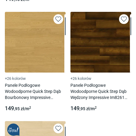
+26 kolorów
+26 kolorów
Panele Podłogowe
Panele Podłogowe
Wodoodporne Quick Step Dąb
Wodoodporne Quick Step Dąb
Bourbonowy Impressive
Wędzony Impressive Im8261
Im8260 Ac4 8 Mm 1L 4V-Fuga
Ac4 8 Mm 1L 4V-Fuga
149
149
2
2
,95
zł/
m
,95
zł/
m