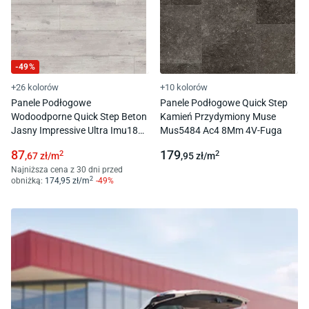
-
49
%
+26 kolorów
+10 kolorów
Panele Podłogowe
Panele Podłogowe Quick Step
Wodoodporne Quick Step Beton
Kamień Przydymiony Muse
Jasny Impressive Ultra Imu1861
Mus5484 Ac4 8Mm 4V-Fuga
Ac5 12Mm 4V-Fuga
87
179
2
2
,67
zł/
m
,95
zł/
m
Najniższa cena z 30 dni przed
2
obniżką:
174
,95
zł/
m
-
49
%