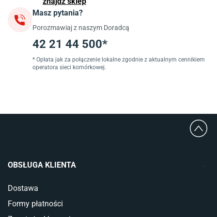
znajdź sklep
Masz pytania?
Jadalnia
Porozmawiaj z naszym Doradcą
Stoły do jadalni
Krzesła do jadalni
42 21 44 500*
Dywany szare
Lampy w stylu loftowym
* Opłata jak za połączenie lokalne zgodnie z aktualnym cennikiem
operatora sieci komórkowej.
Lampy wiszące do jadalni
Witryny do jadalni
Łazienka
Płytki łazienkowe
Deszczownice prysznicowe
Umywalki Cersanit
Glazura do łazienki
Kabiny prysznicowe 90x90
OBSŁUGA KLIENTA
Wanny Cersanit
Dostawa
Sypialnia
Formy płatności
Wykładzina do sypialni
Szafy do sypialni