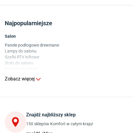
Najpopularniejsze
Salon
Panele podłogowe drewniane
Lampy do salonu
Szafki RTV loftowe
Stoły do salonu
Krzesła do salonu
Komody do salonu
Zobacz więcej
Kuchnia
Stoły do kuchni
Krzesła do kuchni
Szafki kuchenne stojące (dolne)
Znajdź najbliższy sklep
Szafki kuchenne wiszące (górne)
Szafki pod zlewozmywak
150 sklepów Komfort w całym kraju!
Blaty kuchenne laminowane