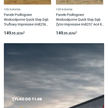
+26 kolorów
+26 kolorów
Panele Podłogowe
Panele Podłogowe
Wodoodporne Quick Step Dąb
Wodoodporne Quick Step Dąb
Truflowy Impressive Im8256
Żytni Impressive Im8257 Ac4 8
Ac4 8 Mm 1L 4V-Fuga
Mm 1L 4V-Fuga
149
149
2
2
,95
zł/
m
,95
zł/
m