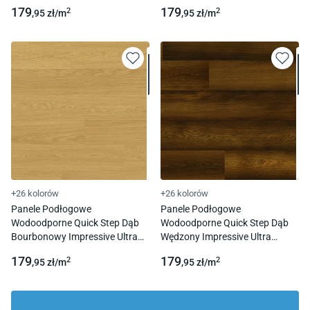
Imu8258 Ac5 12Mm 1L 4V-
Imu8259 Ac5 12 Mm 1L 4V-
179
179
2
2
,95
zł/
m
,95
zł/
m
Fuga
Fuga
+26 kolorów
+26 kolorów
Panele Podłogowe
Panele Podłogowe
Wodoodporne Quick Step Dąb
Wodoodporne Quick Step Dąb
Bourbonowy Impressive Ultra
Wędzony Impressive Ultra
Imu8260 Ac5 12 Mm 1L 4V-
Imu8261 Ac5 12 Mm 1L 4V-
179
179
2
2
,95
zł/
m
,95
zł/
m
Fuga
Fuga