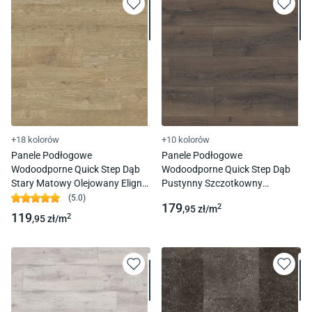
+18 kolorów
+10 kolorów
Panele Podłogowe
Panele Podłogowe
Wodoodporne Quick Step Dąb
Wodoodporne Quick Step Dąb
Stary Matowy Olejowany Eligna
Pustynny Szczotkowny
El312 Ac4 8Mm
Ciemnobrązowy Majestic
(
5.0
)
179
2
,95
zł/
m
Mj3553 Ac4 9,50Mm 4V-Fuga
119
2
,95
zł/
m