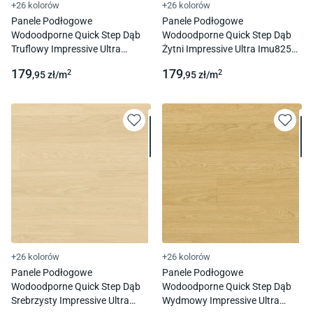
+26 kolorów
+26 kolorów
Panele Podłogowe
Panele Podłogowe
Wodoodporne Quick Step Dąb
Wodoodporne Quick Step Dąb
Truflowy Impressive Ultra
Żytni Impressive Ultra Imu8257
Imu8256 Ac5 12 Mm 1L 4V-
Ac5 12 Mm 1L 4V-Fuga
179
179
2
2
,95
zł/
m
,95
zł/
m
Fuga
+26 kolorów
+26 kolorów
Panele Podłogowe
Panele Podłogowe
Wodoodporne Quick Step Dąb
Wodoodporne Quick Step Dąb
Srebrzysty Impressive Ultra
Wydmowy Impressive Ultra