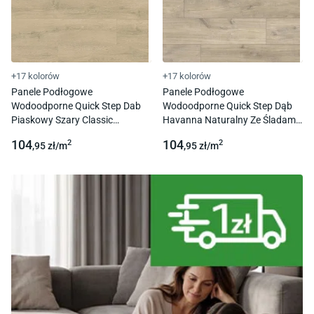
+17 kolorów
+17 kolorów
Panele Podłogowe
Panele Podłogowe
Wodoodporne Quick Step Dab
Wodoodporne Quick Step Dąb
Piaskowy Szary Classic
Havanna Naturalny Ze Śladami
Clm5791 Ac4 8Mm 4V-Fuga
Classic Clm1656 Ac4 8Mm 4V-
104
104
2
2
,95
zł/
m
,95
zł/
m
Fuga