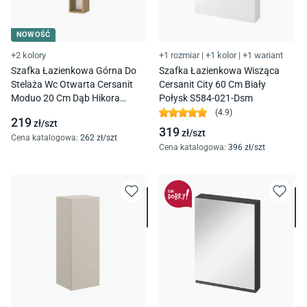
NOWOŚĆ
+2 kolory
+1 rozmiar
|
+1 kolor
|
+1 wariant
Szafka Łazienkowa Górna Do
Szafka Łazienkowa Wisząca
Stelaża Wc Otwarta Cersanit
Cersanit City 60 Cm Biały
Moduo 20 Cm Dąb Hikora
Połysk S584-021-Dsm
S1026-045
(
4.9
)
219
zł/
szt
319
zł/
szt
Cena katalogowa
:
262
zł/
szt
Cena katalogowa
:
396
zł/
szt