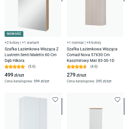
NOWOŚĆ
+2 kolory
|
+1 wariant
+1 rozmiar
|
+4 kolory
Szafka Łazienkowa Wisząca Z
Szafka Łazienkowa Wisząca
Lustrem Senti Maletto 60 Cm
Comad Nova 57X30 Cm
Dąb Hikora
Kaszmirowy Mat 83-30-1D
(
5.0
)
(
4.0
)
499
279
zł/
szt
zł/
szt
Cena katalogowa
:
599
zł/
szt
Cena katalogowa
:
295
zł/
szt