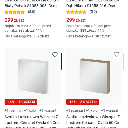
Biały Połysk S1058-008 -Dsm
Dąb Hikora S1058-016 -Dsm
(
5.0
)
(
5.0
)
299
299
zł/
szt
zł/
szt
Najniższa cena z 30 dni przed
Najniższa cena z 30 dni przed
obniżką:
339
zł/
szt
-
11
%
obniżką:
339
zł/
szt
-
11
%
Cena katalogowa
:
387
zł/
szt
Cena katalogowa
:
387
zł/
szt
-
16
%
Z GAZETKI
-
16
%
Z GAZETKI
+1 rozmiar
|
+1 kolor
|
+1 wariant
+1 rozmiar
|
+1 kolor
|
+1 wariant
Szafka Łazienkowa Wisząca Z
Szafka Łazienkowa Wisząca Z
Lustrem Cersanit Ovida 60 Cm
Lustrem Cersanit Ovida 60 Cm