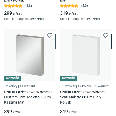
Biały Połysk
Mat
(
4.8
)
(
5.0
)
299
319
zł/
szt
zł/
szt
Cena katalogowa
:
399
zł/
szt
Cena katalogowa
:
499
zł/
szt
NOWOŚĆ
NOWOŚĆ
+2 kolory
|
+1 wariant
+1 rozmiar
|
+2 kolory
|
+1 wariant
Szafka Łazienkowa Wisząca Z
Szafka Łazienkowa Wisząca
Lustrem Senti Maletto 60 Cm
Senti Maletto 60 Cm Biały
Kaszmir Mat
Połysk
399
319
zł/
szt
zł/
szt