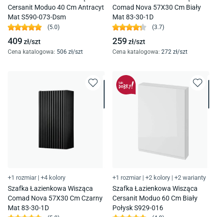
Cersanit Moduo 40 Cm Antracyt
Comad Nova 57X30 Cm Biały
Mat S590-073-Dsm
Mat 83-30-1D
(
5.0
)
(
3.7
)
409
259
zł/
szt
zł/
szt
Cena katalogowa
:
506
zł/
szt
Cena katalogowa
:
272
zł/
szt
+1 rozmiar
|
+4 kolory
+1 rozmiar
|
+2 kolory
|
+2 warianty
Szafka Łazienkowa Wisząca
Szafka Łazienkowa Wisząca
Comad Nova 57X30 Cm Czarny
Cersanit Moduo 60 Cm Biały
Mat 83-30-1D
Połysk S929-016