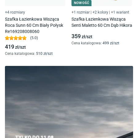
NOWOŚĆ
+4 rozmiary
+1 rozmiar
|
+2 kolory
|
+1 wariant
Szafka Łazienkowa Wisząca
Szafka Łazienkowa Wisząca
Roca Sunn 60 Cm Biały Połysk
Senti Maletto 60 Cm Dąb Hikora
Re169208008060
359
zł/
szt
(
5.0
)
Cena katalogowa
:
499
zł/
szt
419
zł/
szt
Cena katalogowa
:
510
zł/
szt