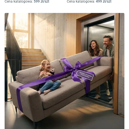
Cena katalogowa
:
599
zł/
szt
Cena katalogowa
:
499
zł/
szt