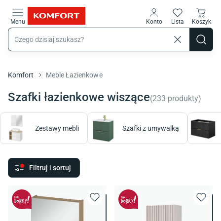
Przejdź do treści głównej
Menu
Konto
Lista
Koszyk
Komfort
Meble Łazienkowe
Szafki łazienkowe wiszące
(
233
produkty
)
Zestawy mebli
Szafki z umywalką
Filtruj i sortuj