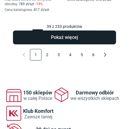
obniżką:
789
zł/
szt
-
19
%
Cena katalogowa
:
817
zł/
szt
39
z
233
produktów
Pokaż więcej
1
2
3
4
5
6
150 sklepów
Darmowy odbiór
w całej Polsce
we wszystkich sklepach
Klub Komfort
Zawsze taniej