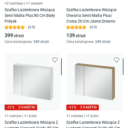
+2 rozmiary
|
+1 wariant
Szafka Łazienkowa Wisząca
Szafka Łazienkowa Wisząca
Senti Malta Plus 80 Cm Biały
Otwarta Senti Malta Plus/
Połysk
Costa 20 Cm Jasne Drewno
(
4.9
)
(
4.9
)
399
139
zł/
szt
zł/
szt
Cena katalogowa
:
549
zł/
szt
Cena katalogowa
:
249
zł/
szt
-
11
%
Z GAZETKI
-
11
%
Z GAZETKI
+1 rozmiar
|
+1 kolor
+1 rozmiar
|
+1 kolor
Szafka Łazienkowa Wisząca Z
Szafka Łazienkowa Wisząca Z
Lustrem Cersanit Ovida 80 Cm
Lustrem Cersanit Ovida 80 Cm