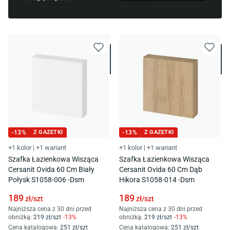
-
13
%
Z GAZETKI
-
13
%
Z GAZETKI
+1 kolor
|
+1 wariant
+1 kolor
|
+1 wariant
Szafka Łazienkowa Wisząca
Szafka Łazienkowa Wisząca
Cersanit Ovida 60 Cm Biały
Cersanit Ovida 60 Cm Dąb
Połysk S1058-006 -Dsm
Hikora S1058-014 -Dsm
189
189
zł/
szt
zł/
szt
Najniższa cena z 30 dni przed
Najniższa cena z 30 dni przed
obniżką:
219
zł/
szt
-
13
%
obniżką:
219
zł/
szt
-
13
%
Cena katalogowa
:
251
zł/
szt
Cena katalogowa
:
251
zł/
szt