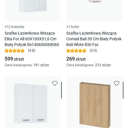
+12 kolorów
+1 kolor
Szafka Łazienkowa Wisząca
Szafka Łazienkowa Wisząca
Elita For All 60X100X31,6 Cm
Comad Bali 35 Cm Biały Połysk
Biały Połysk Re140600068060
Bali White 830 Fsc
(
4.8
)
(
5.0
)
599
269
zł/
szt
zł/
szt
Cena katalogowa
:
761
zł/
szt
Cena katalogowa
:
272
zł/
szt