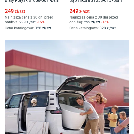
Biały Połysk S1058-007 -Dsm
Dąb Hikora S1058-015 -Dsm
249
249
zł/
szt
zł/
szt
Najniższa cena z 30 dni przed
Najniższa cena z 30 dni przed
obniżką:
299
zł/
szt
-
16
%
obniżką:
299
zł/
szt
-
16
%
Cena katalogowa
:
328
zł/
szt
Cena katalogowa
:
328
zł/
szt