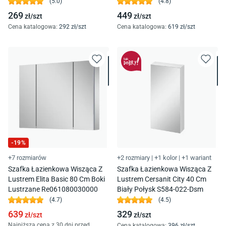
(
5.0
)
(
4.8
)
269
449
zł/
szt
zł/
szt
Cena katalogowa
:
292
zł/
szt
Cena katalogowa
:
619
zł/
szt
-
19
%
+7 rozmiarów
+2 rozmiary
|
+1 kolor
|
+1 wariant
Szafka Łazienkowa Wisząca Z
Szafka Łazienkowa Wisząca Z
Lustrem Elita Basic 80 Cm Boki
Lustrem Cersanit City 40 Cm
Lustrzane Re061080030000
Biały Połysk S584-022-Dsm
(
4.7
)
(
4.5
)
639
329
zł/
szt
zł/
szt
Najniższa cena z 30 dni przed
Cena katalogowa
:
396
zł/
szt