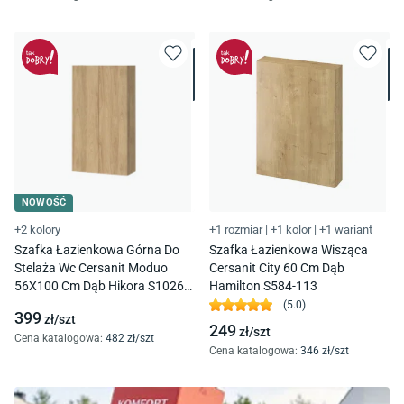
NOWOŚĆ
+2 kolory
+1 rozmiar
|
+1 kolor
|
+1 wariant
Szafka Łazienkowa Górna Do
Szafka Łazienkowa Wisząca
Stelaża Wc Cersanit Moduo
Cersanit City 60 Cm Dąb
56X100 Cm Dąb Hikora S1026-
Hamilton S584-113
046
(
5.0
)
399
zł/
szt
249
zł/
szt
Cena katalogowa
:
482
zł/
szt
Cena katalogowa
:
346
zł/
szt