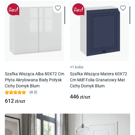
+1 kolor
Szafka Wisząca Alba 80X72 Cm
Szafka Wisząca Matera 60X72
Płyta Akrylowana Biały Połysk
Cm Mdf Folia Granatowy Mat
Cichy Domyk Blum
Cichy Domyk Blum
(
4.3
)
446
zł/
szt
612
zł/
szt