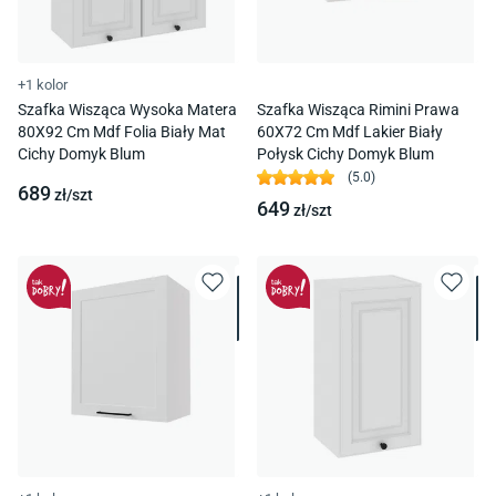
+1 kolor
Szafka Wisząca Wysoka Matera
Szafka Wisząca Rimini Prawa
80X92 Cm Mdf Folia Biały Mat
60X72 Cm Mdf Lakier Biały
Cichy Domyk Blum
Połysk Cichy Domyk Blum
(
5.0
)
689
zł/
szt
649
zł/
szt