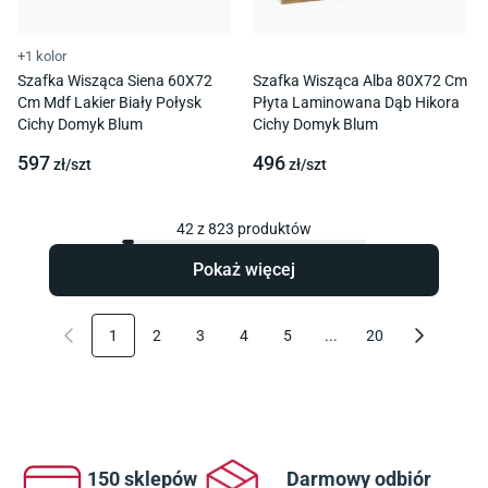
+1 kolor
Szafka Wisząca Siena 60X72
Szafka Wisząca Alba 80X72 Cm
Cm Mdf Lakier Biały Połysk
Płyta Laminowana Dąb Hikora
Cichy Domyk Blum
Cichy Domyk Blum
597
496
zł/
szt
zł/
szt
42
z
823
produktów
Pokaż więcej
1
2
3
4
5
...
20
150 sklepów
Darmowy odbiór