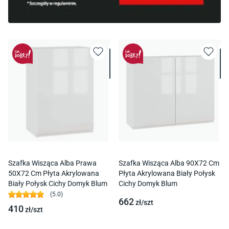
Szafka Wisząca Alba Prawa
Szafka Wisząca Alba 90X72 Cm
50X72 Cm Płyta Akrylowana
Płyta Akrylowana Biały Połysk
Biały Połysk Cichy Domyk Blum
Cichy Domyk Blum
(
5.0
)
662
zł/
szt
410
zł/
szt