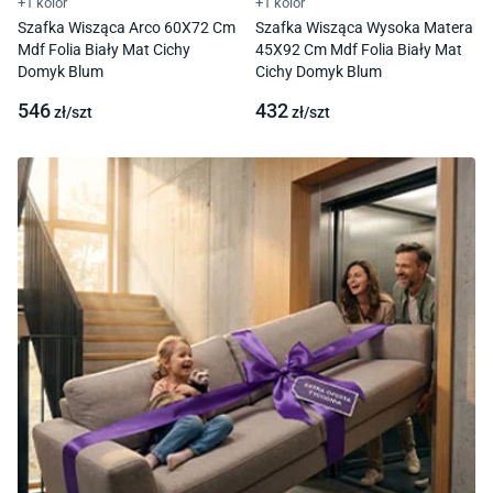
+1 kolor
+1 kolor
Szafka Wisząca Arco 60X72 Cm
Szafka Wisząca Wysoka Matera
Mdf Folia Biały Mat Cichy
45X92 Cm Mdf Folia Biały Mat
Domyk Blum
Cichy Domyk Blum
546
432
zł/
szt
zł/
szt