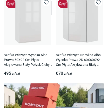
Szafka Wisząca Wysoka Alba
Szafka Wisząca Narożna Alba
Prawa 50X92 Cm Płyta
Wysoka Prawa 2D 60X60X92
Akrylowana Biały Połysk Cichy
Cm Płyta Akrylowana Biały
Domyk Blum
Połysk Cichy Domyk Blum
495
670
zł/
szt
zł/
szt