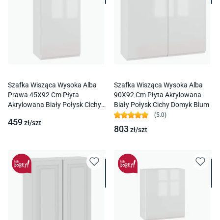
Szafka Wisząca Wysoka Alba
Szafka Wisząca Wysoka Alba
Prawa 45X92 Cm Płyta
90X92 Cm Płyta Akrylowana
Akrylowana Biały Połysk Cichy
Biały Połysk Cichy Domyk Blum
Domyk Blum
(
5.0
)
459
zł/
szt
803
zł/
szt