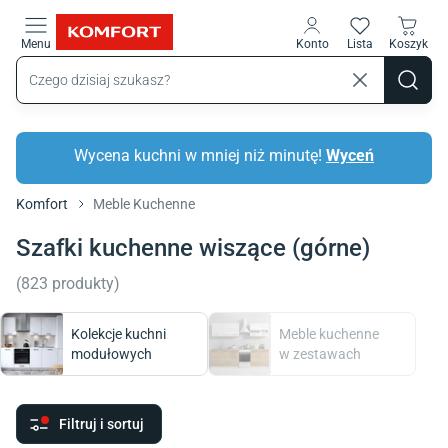
Przejdź do treści głównej
Menu
Konto
Lista
Koszyk
Wycena kuchni w mniej niż minutę!
Wyceń
Komfort
Meble Kuchenne
Szafki kuchenne wiszące (górne)
(
823
produkty
)
Kolekcje kuchni
Meble kuchenne
modułowych
w zestawach
Filtruj i sortuj