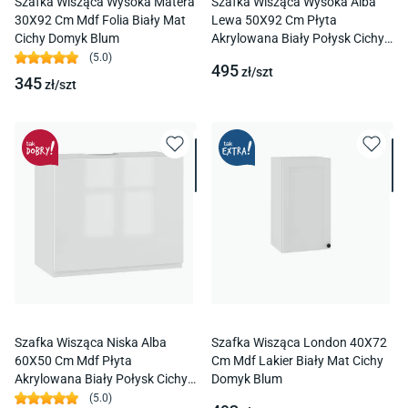
Szafka Wisząca Wysoka Matera
Szafka Wisząca Wysoka Alba
30X92 Cm Mdf Folia Biały Mat
Lewa 50X92 Cm Płyta
Cichy Domyk Blum
Akrylowana Biały Połysk Cichy
Domyk Blum
(
5.0
)
495
zł/
szt
345
zł/
szt
Szafka Wisząca Niska Alba
Szafka Wisząca London 40X72
60X50 Cm Mdf Płyta
Cm Mdf Lakier Biały Mat Cichy
Akrylowana Biały Połysk Cichy
Domyk Blum
Domyk Podnośnik Hk-Xs
(
5.0
)