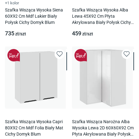
+1 kolor
Szafka Wisząca Wysoka Siena
Szafka Wisząca Wysoka Alba
60X92 Cm Mdf Lakier Biały
Lewa 45X92 Cm Płyta
Połysk Cichy Domyk Blum
Akrylowana Biały Połysk Cichy
Domyk Blum
735
459
zł/
szt
zł/
szt
Szafka Wisząca Wysoka Capri
Szafka Wisząca Narożna Alba
80X92 Cm Mdf Folia Biały Mat
Wysoka Lewa 2D 60X60X92 Cm
Cichy Domyk Blum
Płyta Akrylowana Biały Połysk