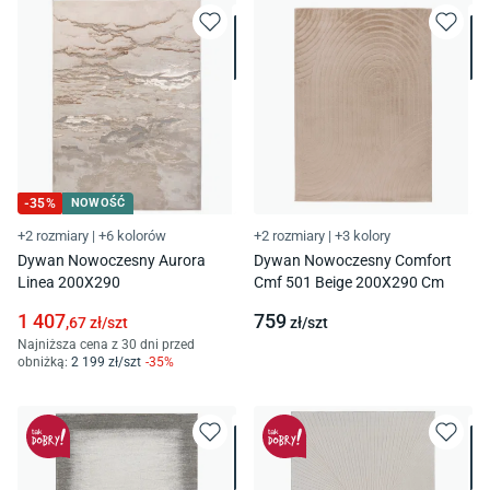
-
35
%
NOWOŚĆ
+2 rozmiary
|
+6 kolorów
+2 rozmiary
|
+3 kolory
Dywan Nowoczesny Aurora
Dywan Nowoczesny Comfort
Linea 200X290
Cmf 501 Beige 200X290 Cm
1 407
759
,67
zł/
szt
zł/
szt
Najniższa cena z 30 dni przed
obniżką:
2 199
zł/
szt
-
35
%