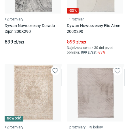
-
33
%
+2 rozmiary
+1 rozmiar
Dywan Nowoczesny Dorado
Dywan Nowoczesny Elio Aime
Dijon 200X290
200X290
899
599
zł/
szt
zł/
szt
Najniższa cena z 30 dni przed
obniżką:
899
zł/
szt
-
33
%
NOWOŚĆ
+2 rozmiary
+2 rozmiary
|
+3 kolory