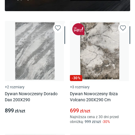
-
30
%
+2 rozmiary
+3 rozmiary
Dywan Nowoczesny Dorado
Dywan Nowoczesny Ibiza
Dax 200X290
Volcano 200X290 Cm
899
699
zł/
szt
zł/
szt
Najniższa cena z 30 dni przed
obniżką:
999
zł/
szt
-
30
%