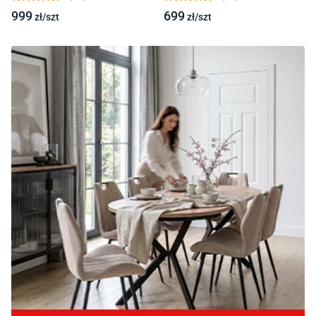
999
699
zł/
szt
zł/
szt