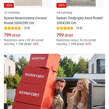
-
33
%
-
33
%
+2 rozmiary
+4 rozmiary
Dywan Nowoczesny Cocoon
Dywan Tradycyjny Asos Rosett
Rouse 200X290 Cm
200X290 Cm
(
4.8
)
(
4.8
)
799
799
zł/
szt
zł/
szt
Najniższa cena z 30 dni przed
Najniższa cena z 30 dni przed
obniżką:
1 199
zł/
szt
-
33
%
obniżką:
1 199
zł/
szt
-
33
%