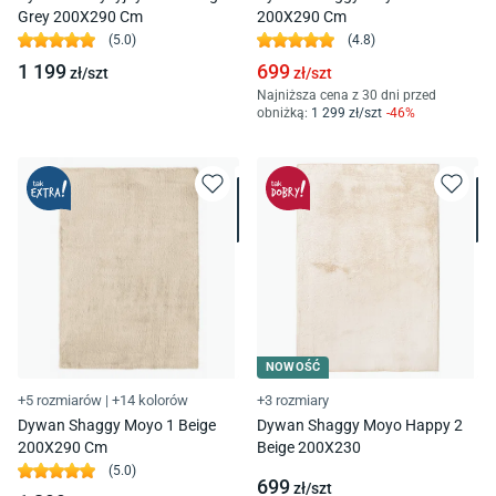
Grey 200X290 Cm
200X290 Cm
(
5.0
)
(
4.8
)
1 199
699
zł/
szt
zł/
szt
Najniższa cena z 30 dni przed
obniżką:
1 299
zł/
szt
-
46
%
NOWOŚĆ
+5 rozmiarów
|
+14 kolorów
+3 rozmiary
Dywan Shaggy Moyo 1 Beige
Dywan Shaggy Moyo Happy 2
200X290 Cm
Beige 200X230
(
5.0
)
699
zł/
szt