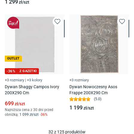
1 299
zł/
szt
OUTLET
-
36
%
Z GAZETKI
+3 rozmiary
|
+3 kolory
+3 rozmiary
Dywan Shaggy Campos Ivory
Dywan Nowoczesny Asos
200X290 Cm
Frappe 200X290 Cm
(
5.0
)
699
zł/
szt
1 199
zł/
szt
Najniższa cena z 30 dni przed
obniżką:
1 099
zł/
szt
-
36
%
32
z
125
produktów