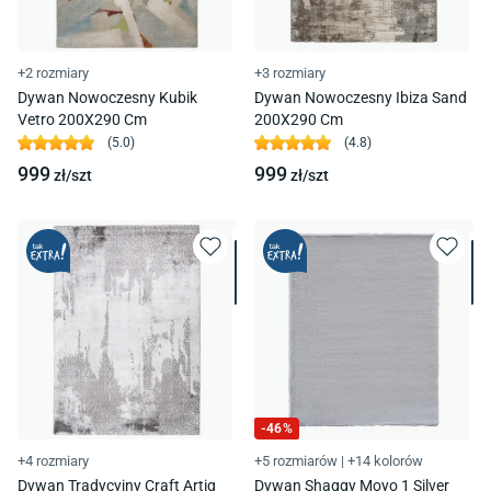
+2 rozmiary
+3 rozmiary
Dywan Nowoczesny Kubik
Dywan Nowoczesny Ibiza Sand
Vetro 200X290 Cm
200X290 Cm
(
5.0
)
(
4.8
)
999
999
zł/
szt
zł/
szt
-
46
%
+4 rozmiary
+5 rozmiarów
|
+14 kolorów
Dywan Tradycyjny Craft Artig
Dywan Shaggy Moyo 1 Silver