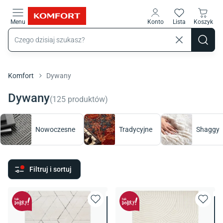
Przejdź do treści głównej
Menu
Konto
Lista
Koszyk
Komfort
Dywany
Dywany
(
125
produktów
)
Nowoczesne
Tradycyjne
Shaggy
Filtruj i sortuj