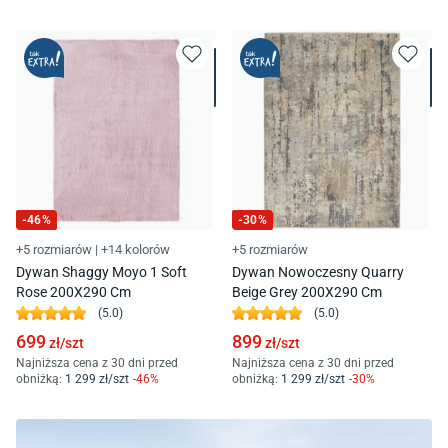
-
46
%
-
30
%
+5 rozmiarów
|
+14 kolorów
+5 rozmiarów
Dywan Shaggy Moyo 1 Soft
Dywan Nowoczesny Quarry
Rose 200X290 Cm
Beige Grey 200X290 Cm
(
5.0
)
(
5.0
)
699
899
zł/
szt
zł/
szt
Najniższa cena z 30 dni przed
Najniższa cena z 30 dni przed
obniżką:
1 299
zł/
szt
-
46
%
obniżką:
1 299
zł/
szt
-
30
%