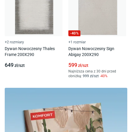
-
40
%
+2 rozmiary
+1 rozmiar
Dywan Nowoczesny Thales
Dywan Nowoczesny Sign
Frame 200X290
Abigay 200X290
649
599
zł/
szt
zł/
szt
Najniższa cena z 30 dni przed
obniżką:
999
zł/
szt
-
40
%