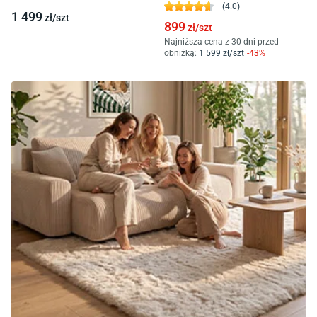
(
4.0
)
1 499
zł/
szt
899
zł/
szt
Najniższa cena z 30 dni przed
obniżką:
1 599
zł/
szt
-
43
%