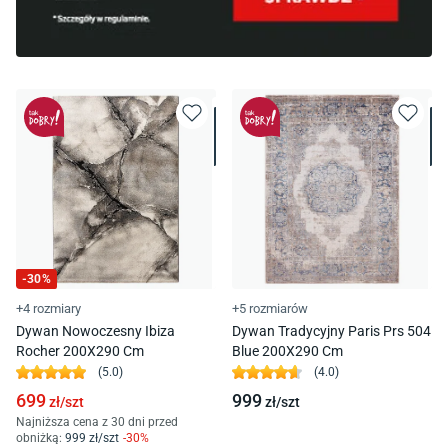
-
30
%
+4 rozmiary
+5 rozmiarów
Dywan Nowoczesny Ibiza
Dywan Tradycyjny Paris Prs 504
Rocher 200X290 Cm
Blue 200X290 Cm
(
5.0
)
(
4.0
)
699
999
zł/
szt
zł/
szt
Najniższa cena z 30 dni przed
obniżką:
999
zł/
szt
-
30
%