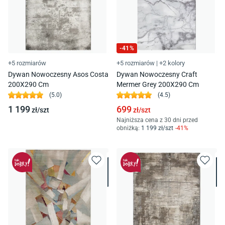
-
41
%
+5 rozmiarów
+5 rozmiarów
|
+2 kolory
Dywan Nowoczesny Asos Costa
Dywan Nowoczesny Craft
200X290 Cm
Mermer Grey 200X290 Cm
(
5.0
)
(
4.5
)
1 199
699
zł/
szt
zł/
szt
Najniższa cena z 30 dni przed
obniżką:
1 199
zł/
szt
-
41
%