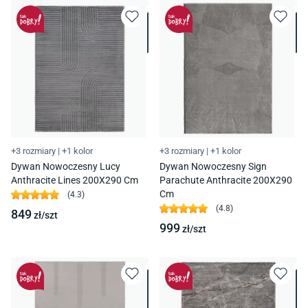
+3 rozmiary
|
+1 kolor
+3 rozmiary
|
+1 kolor
Dywan Nowoczesny Lucy
Dywan Nowoczesny Sign
Anthracite Lines 200X290 Cm
Parachute Anthracite 200X290
Cm
(
4.3
)
(
4.8
)
849
zł/
szt
999
zł/
szt