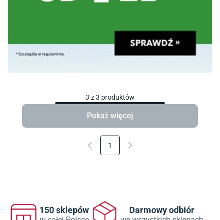
3
z
3
produktów
Pokaż więcej
1
150 sklepów
Darmowy odbiór
w całej Polsce
we wszystkich sklepach