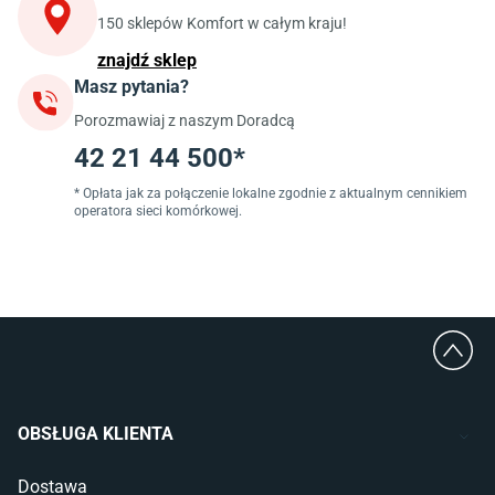
Szafki pod zlewozmywak
150 sklepów Komfort w całym kraju!
Blaty kuchenne laminowane
znajdź sklep
Masz pytania?
Jadalnia
Porozmawiaj z naszym Doradcą
Stoły do jadalni
Krzesła do jadalni
42 21 44 500*
Dywany szare
Lampy w stylu loftowym
* Opłata jak za połączenie lokalne zgodnie z aktualnym cennikiem
operatora sieci komórkowej.
Lampy wiszące do jadalni
Witryny do jadalni
Łazienka
Płytki łazienkowe
Deszczownice prysznicowe
Umywalki Cersanit
Glazura do łazienki
Kabiny prysznicowe 90x90
OBSŁUGA KLIENTA
Wanny Cersanit
Dostawa
Sypialnia