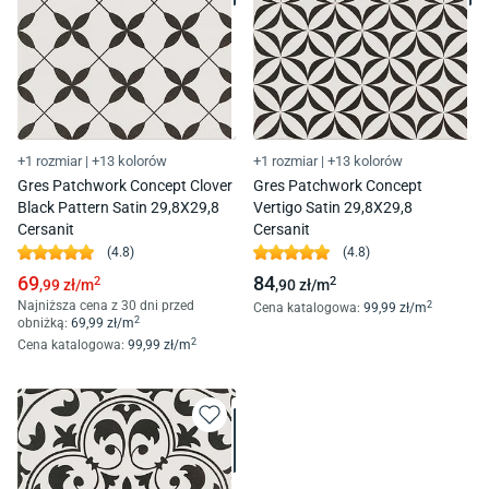
+1 rozmiar
|
+13 kolorów
+1 rozmiar
|
+13 kolorów
Gres Patchwork Concept Clover
Gres Patchwork Concept
Black Pattern Satin 29,8X29,8
Vertigo Satin 29,8X29,8
Cersanit
Cersanit
(
4.8
)
(
4.8
)
69
84
2
2
,99
zł/
m
,90
zł/
m
Najniższa cena z 30 dni przed
2
Cena katalogowa
:
99
,99
zł/
m
2
obniżką:
69
,99
zł/
m
2
Cena katalogowa
:
99
,99
zł/
m