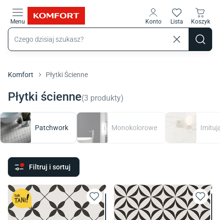
Przejdź do treści głównej
Menu
Konto
Lista
Koszyk
Komfort
Płytki Ścienne
Płytki ścienne
(
3
produkty
)
Patchwork
Monokolorowe
Imituj
Filtruj i sortuj