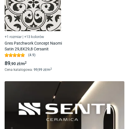
+1 rozmiar
|
+13 kolorów
Gres Patchwork Concept Naomi
Satin 29,8X29,8 Cersanit
(
4.9
)
89
2
,90
zł/
m
2
Cena katalogowa
:
99
,99
zł/
m