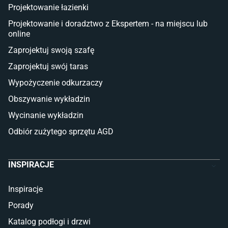
Płytki tarasowe
Projektowanie łazienki
Płytki na balkon
Lampy stojące LED
Projektowanie i doradztwo z Ekspertem - na miejscu lub
online
Płytki
Zaprojektuj swoją szafę
Płytki betonowe
Zaprojektuj swój taras
Płytki Cersanit
Płytki wielkoformatowe
Wypożyczenie odkurzaczy
Gres (szkliwiony)
Obszywanie wykładzin
Glazura
Płytki marmurowe
Wycinanie wykładzin
Odbiór zużytego sprzętu AGD
INSPIRACJE
Inspiracje
Porady
Katalog podłogi i drzwi