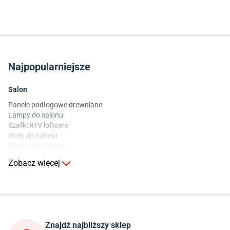
Najpopularniejsze
Salon
Panele podłogowe drewniane
Lampy do salonu
Szafki RTV loftowe
Stoły do salonu
Krzesła do salonu
Komody do salonu
Zobacz więcej
Kuchnia
Stoły do kuchni
Krzesła do kuchni
Szafki kuchenne stojące (dolne)
Znajdź najbliższy sklep
Szafki kuchenne wiszące (górne)