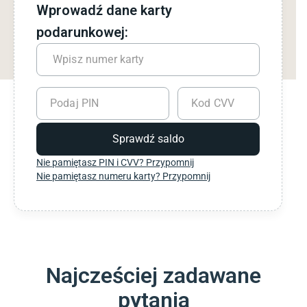
Wprowadź dane karty
podarunkowej:
Wpisz numer karty
Podaj PIN
Kod CVV
Sprawdź saldo
Nie pamiętasz PIN i CVV? Przypomnij
Nie pamiętasz numeru karty? Przypomnij
Najcześciej zadawane
pytania