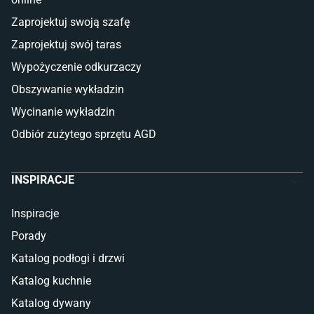
Płytki
Zaprojektuj swoją szafę
Płytki betonowe
Zaprojektuj swój taras
Płytki Cersanit
Płytki wielkoformatowe
Wypożyczenie odkurzaczy
Gres (szkliwiony)
Obszywanie wykładzin
Glazura
Płytki marmurowe
Wycinanie wykładzin
Odbiór zużytego sprzętu AGD
INSPIRACJE
Inspiracje
Porady
Katalog podłogi i drzwi
Katalog kuchnie
Katalog dywany