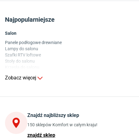
Najpopularniejsze
Salon
Panele podłogowe drewniane
Lampy do salonu
Szafki RTV loftowe
Stoły do salonu
Krzesła do salonu
Komody do salonu
Zobacz więcej
Kuchnia
Stoły do kuchni
Krzesła do kuchni
Szafki kuchenne stojące (dolne)
Znajdź najbliższy sklep
Szafki kuchenne wiszące (górne)
Szafki pod zlewozmywak
150 sklepów Komfort w całym kraju!
Blaty kuchenne laminowane
znajdź sklep