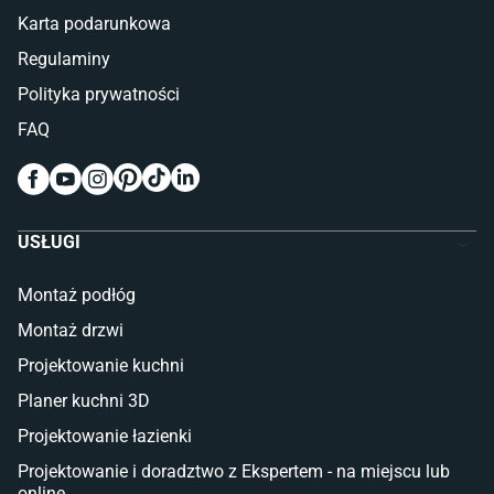
Łóżka z pojemnikiem
Karta podarunkowa
Materace piankowe
Lampy do sypialni
Regulaminy
Kinkiety do sypialni
Polityka prywatności
Pokój dziecięcy
FAQ
Wykładziny do pokoju dziecięcego
Meble do pokoju dziecięcego
Komody dla dzieci
Szafy dla dzieci
USŁUGI
Łóżka dla dziecka (młodzieżowe)
Lampy w stylu młodzieżowym
Montaż podłóg
Taras i balkon
Montaż drzwi
Deski tarasowe kompozytowe
Projektowanie kuchni
Sztuczna trawa miękka
Koce i pledy
Planer kuchni 3D
Płytki tarasowe
Projektowanie łazienki
Płytki na balkon
Lampy stojące LED
Projektowanie i doradztwo z Ekspertem - na miejscu lub
online