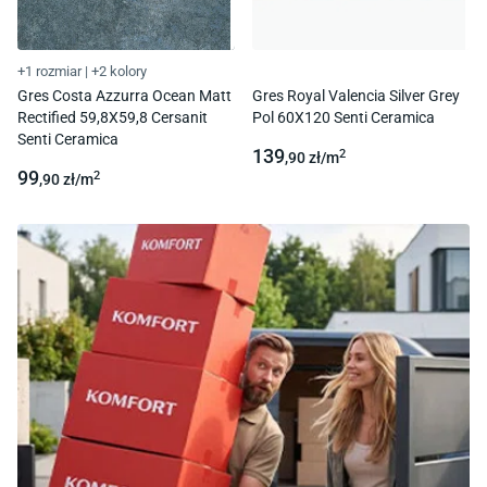
+1 rozmiar
|
+2 kolory
Gres Costa Azzurra Ocean Matt
Gres Royal Valencia Silver Grey
Rectified 59,8X59,8 Cersanit
Pol 60X120 Senti Ceramica
Senti Ceramica
139
2
,90
zł/
m
99
2
,90
zł/
m