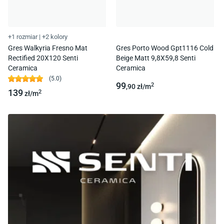
+1 rozmiar
|
+2 kolory
Gres Walkyria Fresno Mat
Gres Porto Wood Gpt1116 Cold
Rectified 20X120 Senti
Beige Matt 9,8X59,8 Senti
Ceramica
Ceramica
(
5.0
)
99
2
,90
zł/
m
139
2
zł/
m