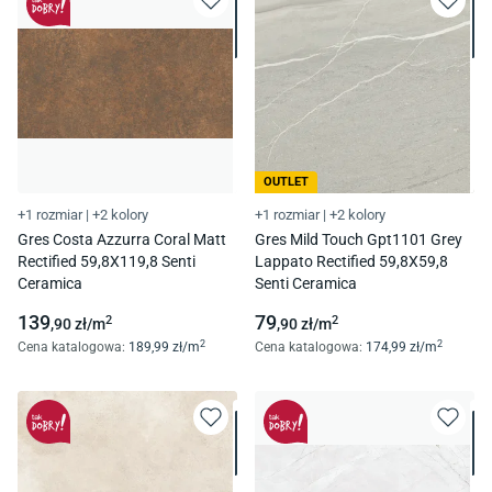
OUTLET
+1 rozmiar
|
+2 kolory
+1 rozmiar
|
+2 kolory
Gres Costa Azzurra Coral Matt
Gres Mild Touch Gpt1101 Grey
Rectified 59,8X119,8 Senti
Lappato Rectified 59,8X59,8
Ceramica
Senti Ceramica
139
79
2
2
,90
zł/
m
,90
zł/
m
2
2
Cena katalogowa
:
189
,99
zł/
m
Cena katalogowa
:
174
,99
zł/
m