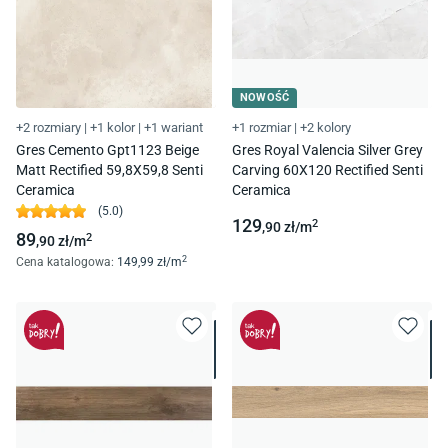
NOWOŚĆ
+2 rozmiary
|
+1 kolor
|
+1 wariant
+1 rozmiar
|
+2 kolory
Gres Cemento Gpt1123 Beige
Gres Royal Valencia Silver Grey
Matt Rectified 59,8X59,8 Senti
Carving 60X120 Rectified Senti
Ceramica
Ceramica
(
5.0
)
129
2
,90
zł/
m
89
2
,90
zł/
m
2
Cena katalogowa
:
149
,99
zł/
m