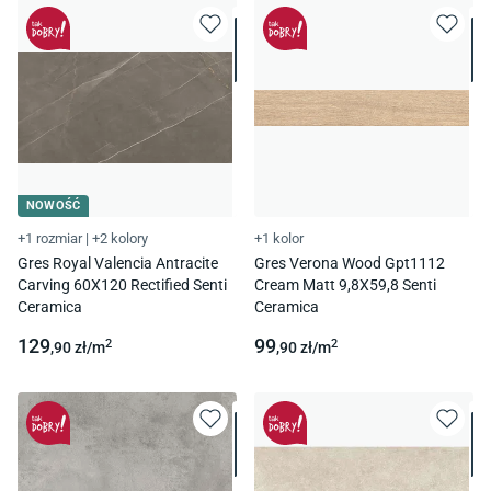
NOWOŚĆ
+1 rozmiar
|
+2 kolory
+1 kolor
Gres Royal Valencia Antracite
Gres Verona Wood Gpt1112
Carving 60X120 Rectified Senti
Cream Matt 9,8X59,8 Senti
Ceramica
Ceramica
129
99
2
2
,90
zł/
m
,90
zł/
m