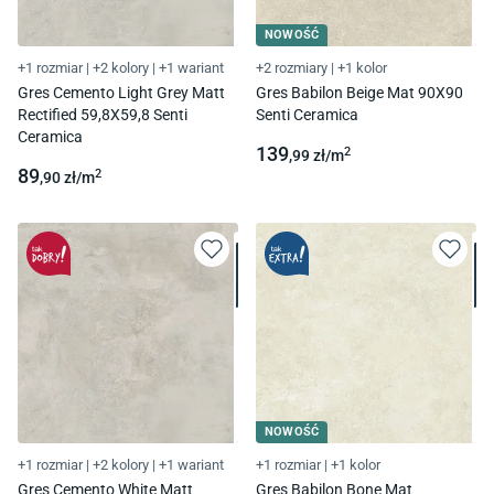
NOWOŚĆ
+1 rozmiar
|
+2 kolory
|
+1 wariant
+2 rozmiary
|
+1 kolor
Gres Cemento Light Grey Matt
Gres Babilon Beige Mat 90X90
Rectified 59,8X59,8 Senti
Senti Ceramica
Ceramica
139
2
,99
zł/
m
89
2
,90
zł/
m
NOWOŚĆ
+1 rozmiar
|
+2 kolory
|
+1 wariant
+1 rozmiar
|
+1 kolor
Gres Cemento White Matt
Gres Babilon Bone Mat