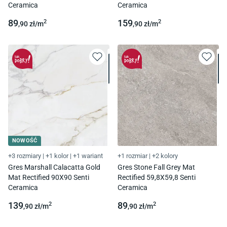
Ceramica
Ceramica
89
159
2
2
,90
zł/
m
,90
zł/
m
NOWOŚĆ
+3 rozmiary
|
+1 kolor
|
+1 wariant
+1 rozmiar
|
+2 kolory
Gres Marshall Calacatta Gold
Gres Stone Fall Grey Mat
Mat Rectified 90X90 Senti
Rectified 59,8X59,8 Senti
Ceramica
Ceramica
139
89
2
2
,90
zł/
m
,90
zł/
m