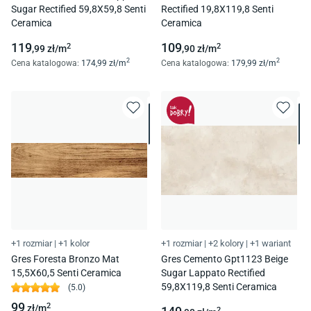
Sugar Rectified 59,8X59,8 Senti
Rectified 19,8X119,8 Senti
Ceramica
Ceramica
119
109
2
2
,99
zł/
m
,90
zł/
m
2
2
Cena katalogowa
:
174
,99
zł/
m
Cena katalogowa
:
179
,99
zł/
m
+1 rozmiar
|
+1 kolor
+1 rozmiar
|
+2 kolory
|
+1 wariant
Gres Foresta Bronzo Mat
Gres Cemento Gpt1123 Beige
15,5X60,5 Senti Ceramica
Sugar Lappato Rectified
59,8X119,8 Senti Ceramica
(
5.0
)
99
2
zł/
m
2