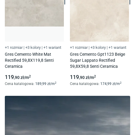
+1 rozmiar
|
+3 kolory
|
+1 wariant
+1 rozmiar
|
+3 kolory
|
+1 wariant
Gres Cemento White Mat
Gres Cemento Gpt1123 Beige
Rectified 59,8X119,8 Senti
Sugar Lappato Rectified
Ceramica
59,8X59,8 Senti Ceramica
119
119
2
2
,90
zł/
m
,90
zł/
m
2
2
Cena katalogowa
:
189
,99
zł/
m
Cena katalogowa
:
174
,99
zł/
m