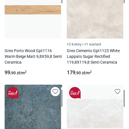
+2 kolory
|
+1 wariant
Gres Porto Wood Gpt1116
Gres Cemento Gpt1123 White
Warm Beige Matt 9,8X59,8 Senti
Lappato Sugar Rectified
Ceramica
119,8X119,8 Senti Ceramica
99
179
2
2
,90
zł/
m
,90
zł/
m