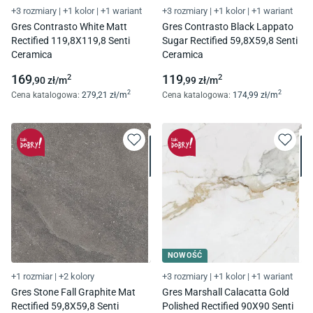
+3 rozmiary
|
+1 kolor
|
+1 wariant
+3 rozmiary
|
+1 kolor
|
+1 wariant
Gres Contrasto White Matt
Gres Contrasto Black Lappato
Rectified 119,8X119,8 Senti
Sugar Rectified 59,8X59,8 Senti
Ceramica
Ceramica
169
119
2
2
,90
zł/
m
,99
zł/
m
2
2
Cena katalogowa
:
279
,21
zł/
m
Cena katalogowa
:
174
,99
zł/
m
NOWOŚĆ
+1 rozmiar
|
+2 kolory
+3 rozmiary
|
+1 kolor
|
+1 wariant
Gres Stone Fall Graphite Mat
Gres Marshall Calacatta Gold
Rectified 59,8X59,8 Senti
Polished Rectified 90X90 Senti