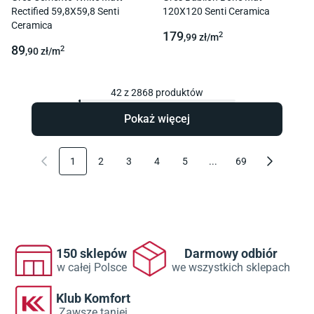
Rectified 59,8X59,8 Senti
120X120 Senti Ceramica
Ceramica
179
2
,99
zł/
m
89
2
,90
zł/
m
42
z
2868
produktów
Pokaż więcej
1
2
3
4
5
...
69
150 sklepów
Darmowy odbiór
w całej Polsce
we wszystkich sklepach
Klub Komfort
Zawsze taniej