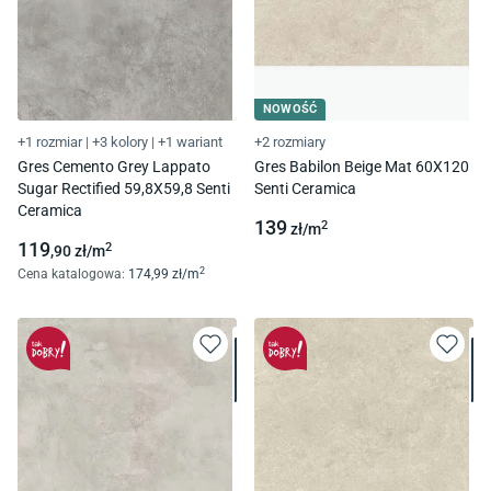
NOWOŚĆ
+1 rozmiar
|
+3 kolory
|
+1 wariant
+2 rozmiary
Gres Cemento Grey Lappato
Gres Babilon Beige Mat 60X120
Sugar Rectified 59,8X59,8 Senti
Senti Ceramica
Ceramica
139
2
zł/
m
119
2
,90
zł/
m
2
Cena katalogowa
:
174
,99
zł/
m