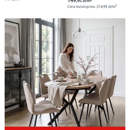
149
,90
zł/
m
2
Cena katalogowa
:
214
,99
zł/
m