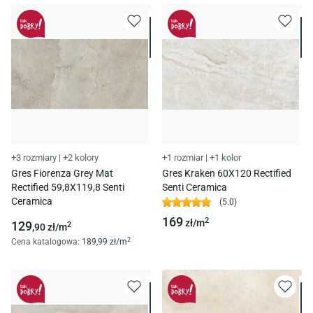
+3 rozmiary
|
+2 kolory
+1 rozmiar
|
+1 kolor
Gres Fiorenza Grey Mat
Gres Kraken 60X120 Rectified
Rectified 59,8X119,8 Senti
Senti Ceramica
Ceramica
(
5.0
)
169
2
zł/
m
129
2
,90
zł/
m
2
Cena katalogowa
:
189
,99
zł/
m