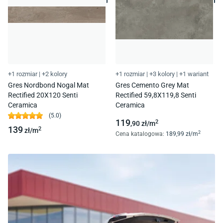
+1 rozmiar
|
+2 kolory
+1 rozmiar
|
+3 kolory
|
+1 wariant
Gres Nordbond Nogal Mat
Gres Cemento Grey Mat
Rectified 20X120 Senti
Rectified 59,8X119,8 Senti
Ceramica
Ceramica
(
5.0
)
119
2
,90
zł/
m
139
2
zł/
m
2
Cena katalogowa
:
189
,99
zł/
m