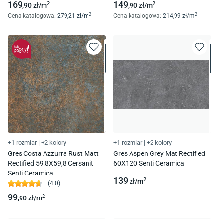
169
149
2
2
,90
zł/
m
,90
zł/
m
2
2
Cena katalogowa
:
279
,21
zł/
m
Cena katalogowa
:
214
,99
zł/
m
+1 rozmiar
|
+2 kolory
+1 rozmiar
|
+2 kolory
Gres Costa Azzurra Rust Matt
Gres Aspen Grey Mat Rectified
Rectified 59,8X59,8 Cersanit
60X120 Senti Ceramica
Senti Ceramica
139
2
zł/
m
(
4.0
)
99
2
,90
zł/
m