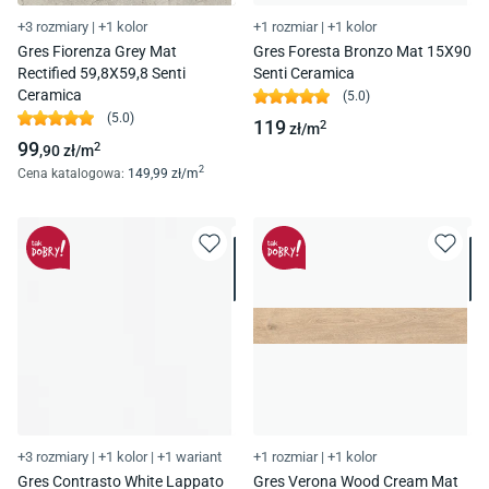
+3 rozmiary
|
+1 kolor
+1 rozmiar
|
+1 kolor
Gres Fiorenza Grey Mat
Gres Foresta Bronzo Mat 15X90
Rectified 59,8X59,8 Senti
Senti Ceramica
Ceramica
(
5.0
)
(
5.0
)
119
2
zł/
m
99
2
,90
zł/
m
2
Cena katalogowa
:
149
,99
zł/
m
+3 rozmiary
|
+1 kolor
|
+1 wariant
+1 rozmiar
|
+1 kolor
Gres Contrasto White Lappato
Gres Verona Wood Cream Mat