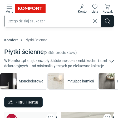
Przejdź do treści głównej
Menu
Konto
Lista
Koszyk
Komfort
Płytki Ścienne
Płytki ścienne
(
2868
produktów
)
W Komfort.pl znajdziesz płytki ścienne do łazienki, kuchni i stref
dekoracyjnych – od minimalistycznych po efektowne kolekcje.
Różne formaty, kolory i faktury ułatwią dopasowanie ich do
Twojego stylu i codziennych potrzeb. Zobacz ofertę Komfort!
Monokolorowe
Imitujące kamień
Filtruj i sortuj