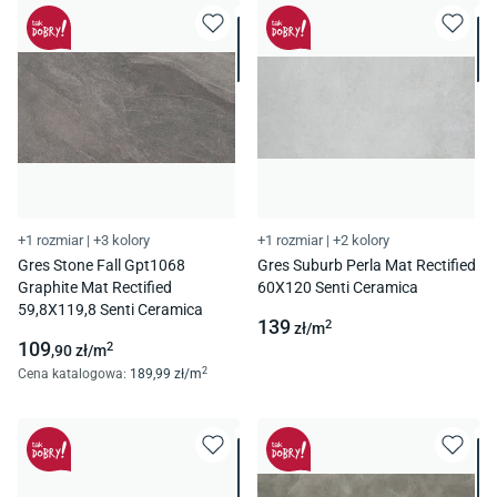
+1 rozmiar
|
+3 kolory
+1 rozmiar
|
+2 kolory
Gres Stone Fall Gpt1068
Gres Suburb Perla Mat Rectified
Graphite Mat Rectified
60X120 Senti Ceramica
59,8X119,8 Senti Ceramica
139
2
zł/
m
109
2
,90
zł/
m
2
Cena katalogowa
:
189
,99
zł/
m