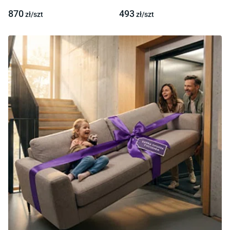
870
493
zł/
szt
zł/
szt