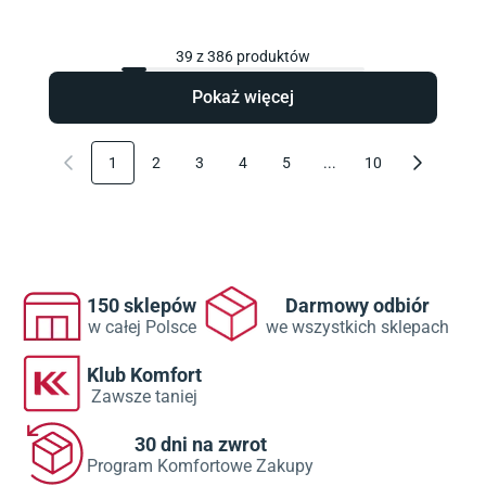
39
z
386
produktów
Pokaż więcej
1
2
3
4
5
...
10
150 sklepów
Darmowy odbiór
w całej Polsce
we wszystkich sklepach
Klub Komfort
Zawsze taniej
30 dni na zwrot
Program Komfortowe Zakupy