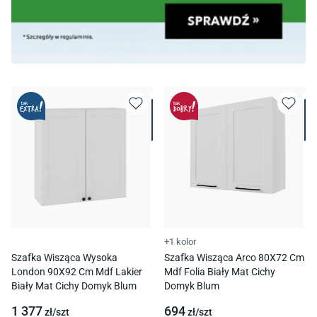
+1 kolor
Szafka Wisząca Wysoka
Szafka Wisząca Arco 80X72 Cm
London 90X92 Cm Mdf Lakier
Mdf Folia Biały Mat Cichy
Biały Mat Cichy Domyk Blum
Domyk Blum
1 377
694
zł/
szt
zł/
szt