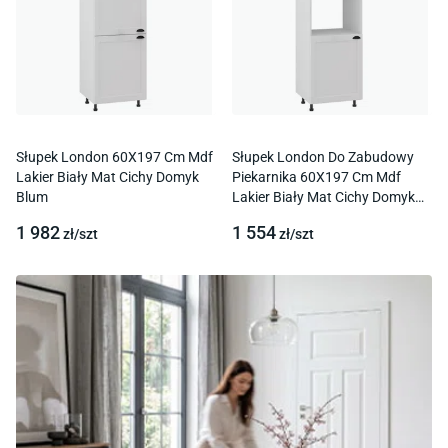
Słupek London 60X197 Cm Mdf
Słupek London Do Zabudowy
Lakier Biały Mat Cichy Domyk
Piekarnika 60X197 Cm Mdf
Blum
Lakier Biały Mat Cichy Domyk
Blum
1 982
1 554
zł/
szt
zł/
szt