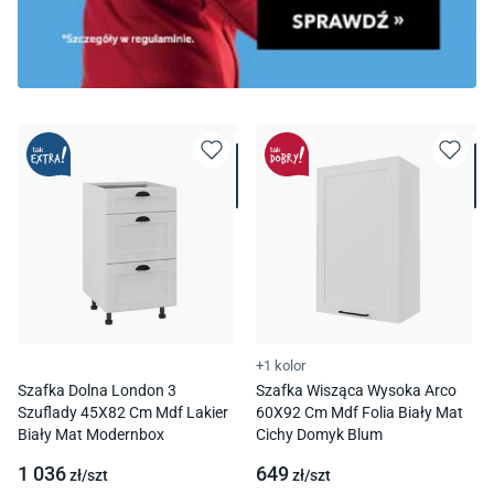
+1 kolor
Szafka Dolna London 3
Szafka Wisząca Wysoka Arco
Szuflady 45X82 Cm Mdf Lakier
60X92 Cm Mdf Folia Biały Mat
Biały Mat Modernbox
Cichy Domyk Blum
1 036
649
zł/
szt
zł/
szt