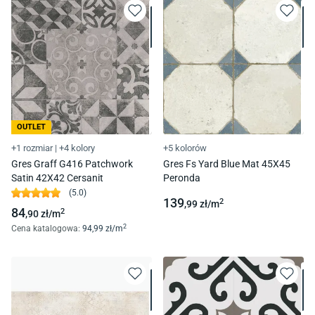
OUTLET
+1 rozmiar
|
+4 kolory
+5 kolorów
Gres Graff G416 Patchwork
Gres Fs Yard Blue Mat 45X45
Satin 42X42 Cersanit
Peronda
(
5.0
)
139
2
,99
zł/
m
84
2
,90
zł/
m
2
Cena katalogowa
:
94
,99
zł/
m