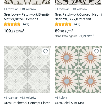
+1 rozmiar
|
+13 kolorów
+1 rozmiar
|
+13 kolorów
Gres Lovely Patchwork Eternity
Gres Patchwork Concept Naomi
Mat 29,8X29,8 Cersanit
Satin 29,8X29,8 Cersanit
(
4.9
)
(
4.9
)
109
89
2
2
,89
zł/
m
,90
zł/
m
2
Cena katalogowa
:
99
,99
zł/
m
+1 rozmiar
|
+13 kolorów
+3 kolory
Gres Patchwork Concept Flores
Gres Soleil Mint Mat