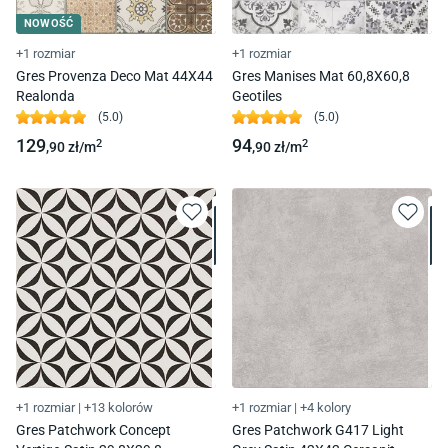
NOWOŚĆ
+1 rozmiar
+1 rozmiar
Gres Provenza Deco Mat 44X44
Gres Manises Mat 60,8X60,8
Realonda
Geotiles
(
5.0
)
(
5.0
)
129
94
2
2
,90
zł/
m
,90
zł/
m
+1 rozmiar
|
+13 kolorów
+1 rozmiar
|
+4 kolory
Gres Patchwork Concept
Gres Patchwork G417 Light