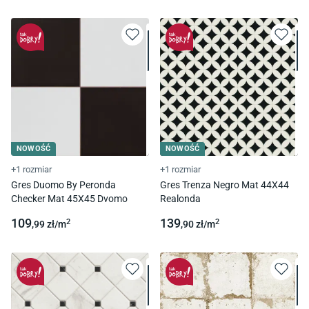
NOWOŚĆ
NOWOŚĆ
+1 rozmiar
+1 rozmiar
Gres Duomo By Peronda
Gres Trenza Negro Mat 44X44
Checker Mat 45X45 Dvomo
Realonda
109
139
2
2
,99
zł/
m
,90
zł/
m