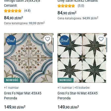
Vertigo Satin 29,8X29,8
Grey Satin 42X42 Cersanit
Cersanit
(
5.0
)
(
4.8
)
84
2
,90
zł/
m
84
2
,90
zł/
m
2
Cena katalogowa
:
94
,99
zł/
m
2
Cena katalogowa
:
99
,99
zł/
m
NOWOŚĆ
NOWOŚĆ
+1 rozmiar
+1 rozmiar
|
+5 kolorów
Gres Fs Nijar Mat 45X45
Gres Fs Star-N Mat 45X45
Peronda
Peronda
149
149
2
2
,90
zł/
m
,90
zł/
m