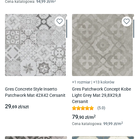
2
Cena katalogowa
:
94
,99
zł/
m
+1 rozmiar
|
+13 kolorów
Gres Concrete Style Inserto
Gres Patchwork Concept Kobe
Patchwork Mat 42X42 Cersanit
Light Grey Mat 29,8X29,8
Cersanit
29
,69
zł/
szt
(
5.0
)
79
2
,90
zł/
m
2
Cena katalogowa
:
99
,99
zł/
m