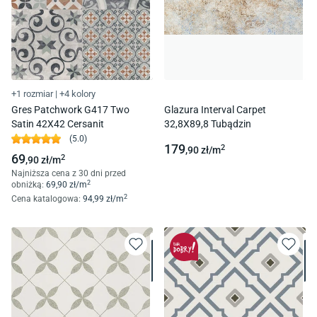
+1 rozmiar
|
+4 kolory
Gres Patchwork G417 Two
Glazura Interval Carpet
Satin 42X42 Cersanit
32,8X89,8 Tubądzin
(
5.0
)
179
2
,90
zł/
m
69
2
,90
zł/
m
Najniższa cena z 30 dni przed
2
obniżką:
69
,90
zł/
m
2
Cena katalogowa
:
94
,99
zł/
m