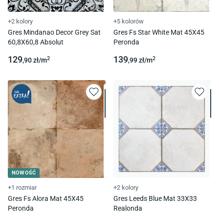
+2 kolory
+5 kolorów
Gres Mindanao Decor Grey Sat
Gres Fs Star White Mat 45X45
60,8X60,8 Absolut
Peronda
129
139
2
2
,90
zł/
m
,99
zł/
m
NOWOŚĆ
+1 rozmiar
+2 kolory
Gres Fs Alora Mat 45X45
Gres Leeds Blue Mat 33X33
Peronda
Realonda