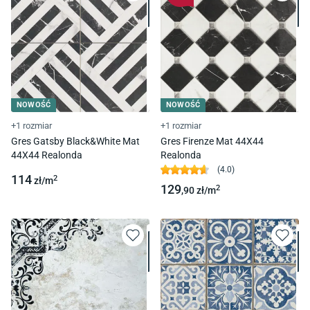
NOWOŚĆ
NOWOŚĆ
+1 rozmiar
+1 rozmiar
Gres Gatsby Black&White Mat
Gres Firenze Mat 44X44
44X44 Realonda
Realonda
(
4.0
)
114
2
zł/
m
129
2
,90
zł/
m