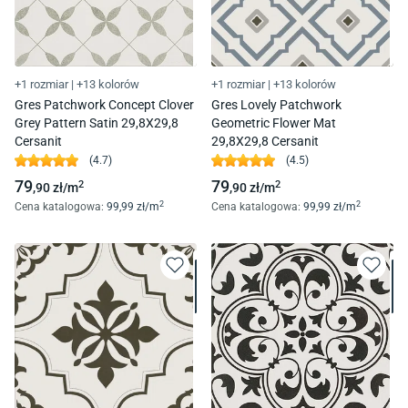
+1 rozmiar
|
+13 kolorów
+1 rozmiar
|
+13 kolorów
Gres Patchwork Concept Clover
Gres Lovely Patchwork
Grey Pattern Satin 29,8X29,8
Geometric Flower Mat
Cersanit
29,8X29,8 Cersanit
(
4.7
)
(
4.5
)
79
79
2
2
,90
zł/
m
,90
zł/
m
2
2
Cena katalogowa
:
99
,99
zł/
m
Cena katalogowa
:
99
,99
zł/
m