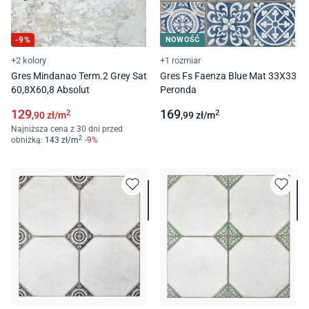
-
9
%
NOWOŚĆ
+2 kolory
+1 rozmiar
Gres Mindanao Term.2 Grey Sat
Gres Fs Faenza Blue Mat 33X33
60,8X60,8 Absolut
Peronda
129
169
2
2
,90
zł/
m
,99
zł/
m
Najniższa cena z 30 dni przed
2
obniżką:
143
zł/
m
-
9
%