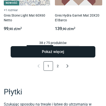
NOWOŚĆ
+1 rozmiar
Gres Stone Light Mat 60X60
Gres Hydra Garnet Mat 20X20
Netto
El Barco
99
139
2
2
,90
zł/
m
,90
zł/
m
38
z
75
produktów
Pokaż więcej
1
2
Płytki
Szukając sposobu na trwałe i łatwe do utrzymania w