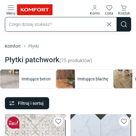
Przejdź do treści głównej
Menu
Konto
Lista
Koszyk
Komfort
Płytki
Płytki patchwork
(
75
produktów
)
Imitujące beton
Imitujące blachę
Filtruj i sortuj