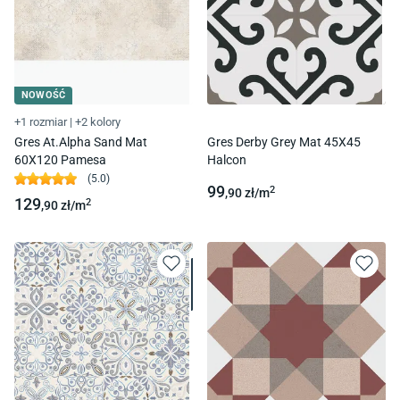
NOWOŚĆ
+1 rozmiar
|
+2 kolory
Gres At.Alpha Sand Mat
Gres Derby Grey Mat 45X45
60X120 Pamesa
Halcon
(
5.0
)
99
2
,90
zł/
m
129
2
,90
zł/
m