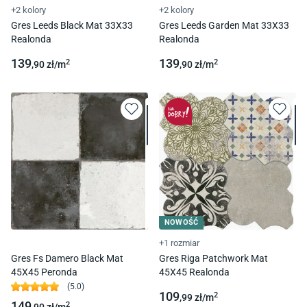
+2 kolory
+2 kolory
Gres Leeds Black Mat 33X33
Gres Leeds Garden Mat 33X33
Realonda
Realonda
139
139
2
2
,90
zł/
m
,90
zł/
m
NOWOŚĆ
+1 rozmiar
Gres Fs Damero Black Mat
Gres Riga Patchwork Mat
45X45 Peronda
45X45 Realonda
(
5.0
)
109
2
,99
zł/
m
149
2