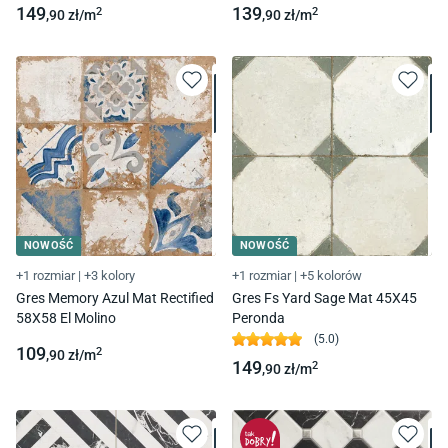
149
139
2
2
,90
zł/
m
,90
zł/
m
NOWOŚĆ
NOWOŚĆ
+1 rozmiar
|
+3 kolory
+1 rozmiar
|
+5 kolorów
Gres Memory Azul Mat Rectified
Gres Fs Yard Sage Mat 45X45
58X58 El Molino
Peronda
(
5.0
)
109
2
,90
zł/
m
149
2
,90
zł/
m