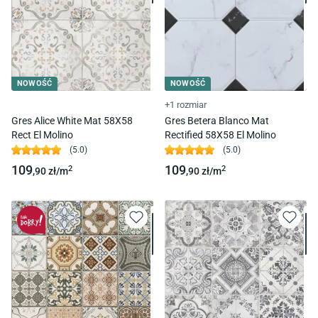
NOWOŚĆ
NOWOŚĆ
+1 rozmiar
Gres Alice White Mat 58X58
Gres Betera Blanco Mat
Rect El Molino
Rectified 58X58 El Molino
(
5.0
)
(
5.0
)
109
109
2
2
,90
zł/
m
,90
zł/
m