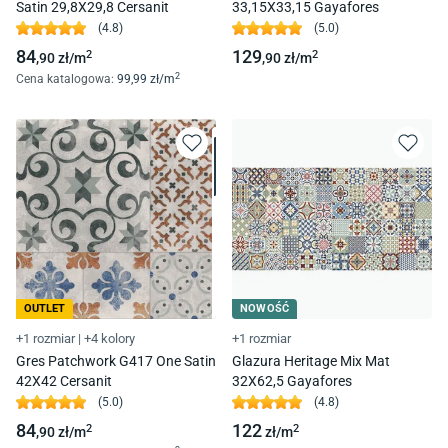
Satin 29,8X29,8 Cersanit
33,15X33,15 Gayafores
(
4.8
)
(
5.0
)
84
129
2
2
,90
zł/
m
,90
zł/
m
2
Cena katalogowa
:
99
,99
zł/
m
OUTLET
NOWOŚĆ
+1 rozmiar
|
+4 kolory
+1 rozmiar
Gres Patchwork G417 One Satin
Glazura Heritage Mix Mat
42X42 Cersanit
32X62,5 Gayafores
(
5.0
)
(
4.8
)
84
122
2
2
,90
zł/
m
zł/
m