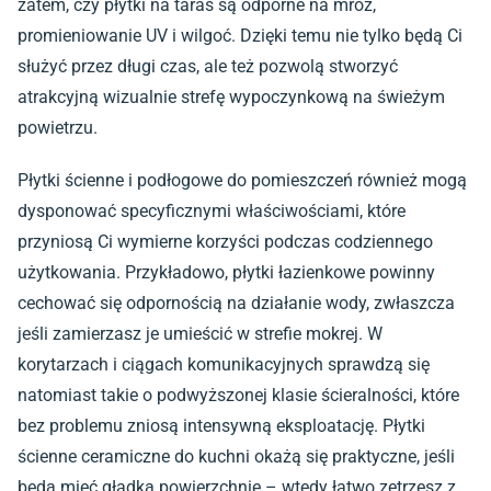
zatem, czy płytki na taras są odporne na mróz,
promieniowanie UV i wilgoć. Dzięki temu nie tylko będą Ci
służyć przez długi czas, ale też pozwolą stworzyć
atrakcyjną wizualnie strefę wypoczynkową na świeżym
powietrzu.
Płytki ścienne i podłogowe do pomieszczeń również mogą
dysponować specyficznymi właściwościami, które
przyniosą Ci wymierne korzyści podczas codziennego
użytkowania. Przykładowo, płytki łazienkowe powinny
cechować się odpornością na działanie wody, zwłaszcza
jeśli zamierzasz je umieścić w strefie mokrej. W
korytarzach i ciągach komunikacyjnych sprawdzą się
natomiast takie o podwyższonej klasie ścieralności, które
bez problemu zniosą intensywną eksploatację.
Płytki
ścienne ceramiczne
do kuchni okażą się praktyczne, jeśli
będą mieć gładką powierzchnię – wtedy łatwo zetrzesz z