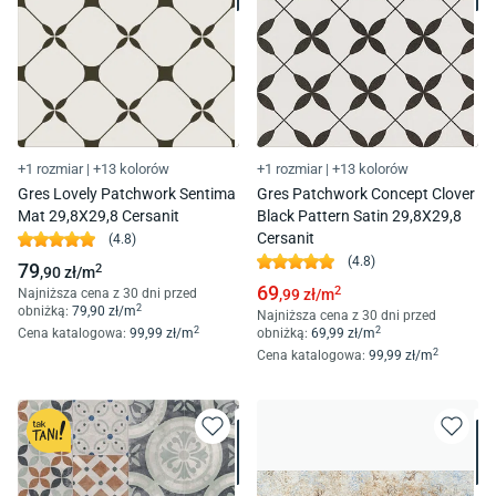
+1 rozmiar
|
+13 kolorów
+1 rozmiar
|
+13 kolorów
Gres Lovely Patchwork Sentima
Gres Patchwork Concept Clover
Mat 29,8X29,8 Cersanit
Black Pattern Satin 29,8X29,8
Cersanit
(
4.8
)
(
4.8
)
79
2
,90
zł/
m
69
2
Najniższa cena z 30 dni przed
,99
zł/
m
2
obniżką:
79
,90
zł/
m
Najniższa cena z 30 dni przed
2
2
Cena katalogowa
:
99
,99
zł/
m
obniżką:
69
,99
zł/
m
2
Cena katalogowa
:
99
,99
zł/
m