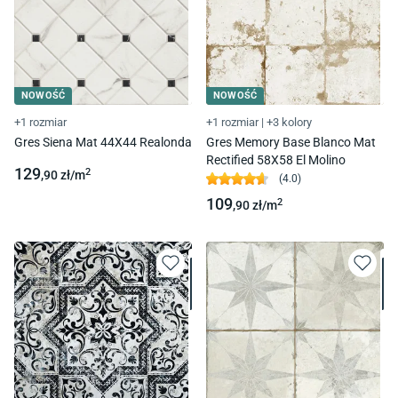
NOWOŚĆ
NOWOŚĆ
+1 rozmiar
+1 rozmiar
|
+3 kolory
Gres Siena Mat 44X44 Realonda
Gres Memory Base Blanco Mat
Rectified 58X58 El Molino
129
2
,90
zł/
m
(
4.0
)
109
2
,90
zł/
m