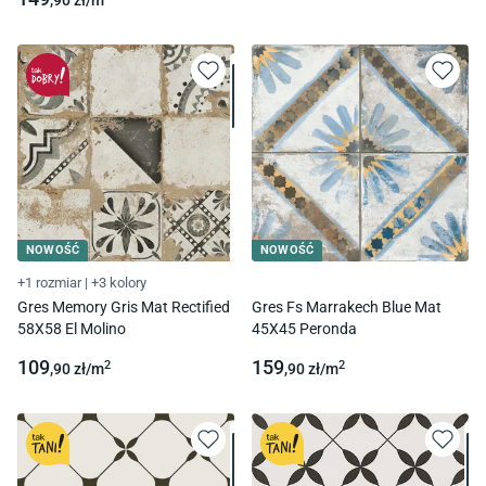
,90
zł/
m
NOWOŚĆ
NOWOŚĆ
+1 rozmiar
|
+3 kolory
Gres Memory Gris Mat Rectified
Gres Fs Marrakech Blue Mat
58X58 El Molino
45X45 Peronda
109
159
2
2
,90
zł/
m
,90
zł/
m