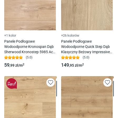
+1 kolor
+26 kolorów
Panele Podłogowe
Panele Podłogowe
Wodoodporne Kronospan Dąb
Wodoodporne Quick Step Dąb
Sherwood Kronostep 5985 Ac5
Klasyczny Beżowy Impressive
8Mm
Im1847 Ac4 8Mm 4V-Fuga
(
5.0
)
(
5.0
)
59
149
2
2
,99
zł/
m
,95
zł/
m