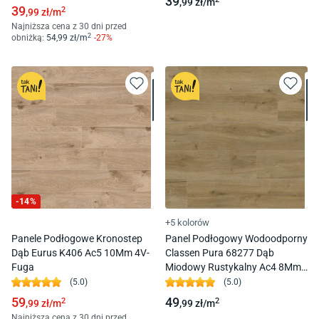
39
,99
zł/
m
39
2
,99
zł/
m
Najniższa cena z 30 dni przed
2
obniżką:
54
,99
zł/
m
-
27
%
-
14
%
+5 kolorów
Panele Podłogowe Kronostep
Panel Podłogowy Wodoodporny
Dąb Eurus K406 Ac5 10Mm 4V-
Classen Pura 68277 Dąb
Fuga
Miodowy Rustykalny Ac4 8Mm
4V-Fuga
(
5.0
)
(
5.0
)
59
49
2
2
,99
zł/
m
,99
zł/
m
Najniższa cena z 30 dni przed