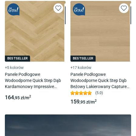
BESTSELLER
BESTSELLER
+5 kolorów
+17 kolorów
Panele Podłogowe
Panele Podłogowe
Wodoodporne Quick Step Dąb
Wodoodporne Quick Step Dąb
Kardamonowy Impressive
Beżowy Lakierowany Capture
Design Imd8242 Ac4 8 Mm 1L
Sig4750 Ac4 9 Mm 4V-Fuga
(
5.0
)
164
2
,95
zł/
m
4V-Fuga
159
2
,95
zł/
m