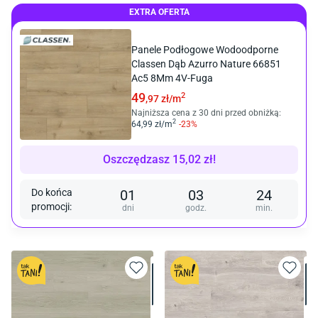
EXTRA OFERTA
Panele Podłogowe Wodoodporne
Classen Dąb Azurro Nature 66851
Ac5 8Mm 4V-Fuga
49
2
,97
zł/
m
Najniższa cena z 30 dni przed obniżką:
2
64
,99
zł/
m
-
23
%
Oszczędzasz
15,02
zł
!
Do końca
01
03
24
promocji
:
dni
godz.
min.