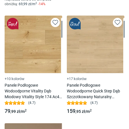
2
obniżką:
69
,99
zł/
m
-
14
%
+10 kolorów
+17 kolorów
Panele Podłogowe
Panele Podłogowe
Wodoodporne Vitality Dąb
Wodoodporne Quick Step Dąb
Miodowy Vitality Style 174 Ac4
Szczotkowany Naturalny
8Mm 4V-Fuga
Capture Sig4763 Ac4 9 Mm 4V-
(
4.7
)
(
4.7
)
Fuga
79
159
2
2
,99
zł/
m
,95
zł/
m