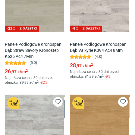
-
32
%
Z GAZETKI
-
9
%
Z GAZETKI
Panele Podłogowe Kronospan
Panele Podłogowe Kronospan
Dąb Straw Savory Kronostep
Dąb Valkyrie K394 Ac4 8Mm
K626 Ac4 7Mm
(
4.8
)
(
5.0
)
28
2
,97
zł/
m
26
2
,97
zł/
m
Najniższa cena z 30 dni przed
2
obniżką:
31
,99
zł/
m
-
9
%
Najniższa cena z 30 dni przed
2
obniżką:
39
,99
zł/
m
-
32
%