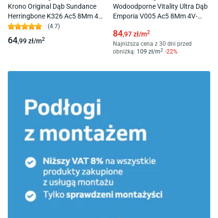
Krono Original Dąb Sundance
Wodoodporne Vitality Ultra Dąb
Herringbone K326 Ac5 8Mm 4V-
Emporia V005 Ac5 8Mm 4V-
Fuga
Fuga
(
4.7
)
84
2
,97
zł/
m
64
2
,99
zł/
m
Najniższa cena z 30 dni przed
2
obniżką:
109
zł/
m
-
22
%