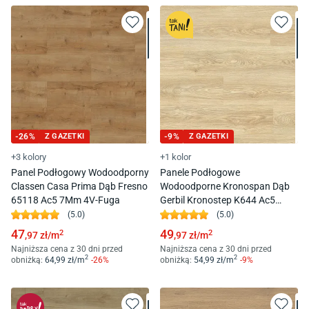
-
26
%
Z GAZETKI
-
9
%
Z GAZETKI
+3 kolory
+1 kolor
Panel Podłogowy Wodoodporny
Panele Podłogowe
Classen Casa Prima Dąb Fresno
Wodoodporne Kronospan Dąb
65118 Ac5 7Mm 4V-Fuga
Gerbil Kronostep K644 Ac5
8Mm
(
5.0
)
(
5.0
)
47
49
2
2
,97
zł/
m
,97
zł/
m
Najniższa cena z 30 dni przed
Najniższa cena z 30 dni przed
2
2
obniżką:
64
,99
zł/
m
-
26
%
obniżką:
54
,99
zł/
m
-
9
%