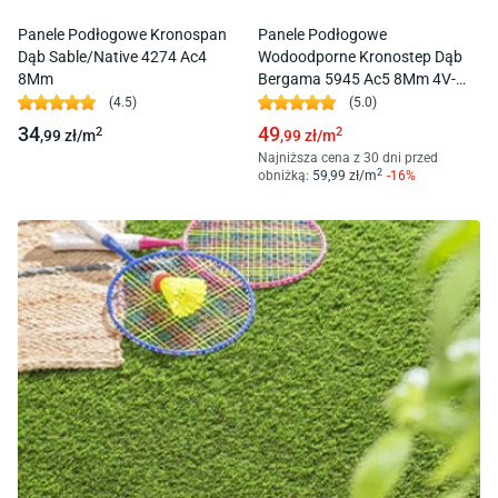
Panele Podłogowe Kronospan
Panele Podłogowe
Dąb Sable/Native 4274 Ac4
Wodoodporne Kronostep Dąb
8Mm
Bergama 5945 Ac5 8Mm 4V-
Fuga
(
4.5
)
(
5.0
)
34
49
2
2
,99
zł/
m
,99
zł/
m
Najniższa cena z 30 dni przed
2
obniżką:
59
,99
zł/
m
-
16
%