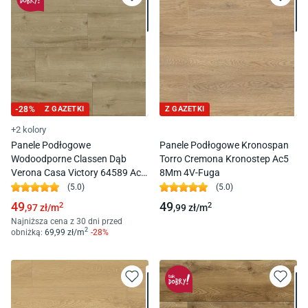
-
28
%
Z GAZETKI
Z GAZETKI
+2 kolory
Panele Podłogowe
Panele Podłogowe Kronospan
Wodoodporne Classen Dąb
Torro Cremona Kronostep Ac5
Verona Casa Victory 64589 Ac5
8Mm 4V-Fuga
7Mm 4V-Fuga
(
5.0
)
(
5.0
)
49
49
2
2
,97
zł/
m
,99
zł/
m
Najniższa cena z 30 dni przed
2
obniżką:
69
,99
zł/
m
-
28
%