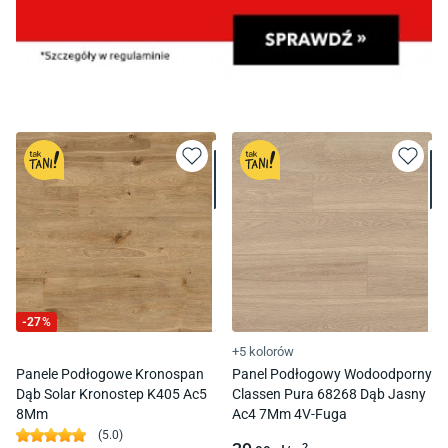
-
27
%
+5 kolorów
Panele Podłogowe Kronospan
Panel Podłogowy Wodoodporny
Dąb Solar Kronostep K405 Ac5
Classen Pura 68268 Dąb Jasny
8Mm
Ac4 7Mm 4V-Fuga
(
5.0
)
2