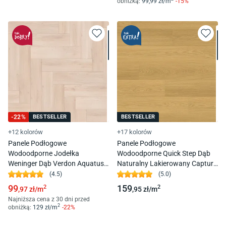
obniżką:
99
,99
zł/
m
-
15
%
-
22
%
BESTSELLER
BESTSELLER
+12 kolorów
+17 kolorów
Panele Podłogowe
Panele Podłogowe
Wodoodporne Jodełka
Wodoodporne Quick Step Dąb
Weninger Dąb Verdon Aquatus
Naturalny Lakierowany Capture
J W706J Ac5 8Mm 4V-Fuga
Sig4749 Ac4 9 Mm 4V-Fuga
(
4.5
)
(
5.0
)
99
159
2
2
,97
zł/
m
,95
zł/
m
Najniższa cena z 30 dni przed
2
obniżką:
129
zł/
m
-
22
%