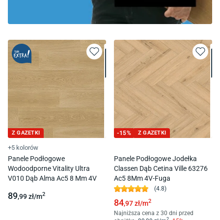
Z GAZETKI
-
15
%
Z GAZETKI
+5 kolorów
Panele Podłogowe
Panele Podłogowe Jodełka
Wodoodporne Vitality Ultra
Classen Dąb Cetina Ville 63276
V010 Dąb Alma Ac5 8 Mm 4V
Ac5 8Mm 4V-Fuga
(
4.8
)
89
2
,99
zł/
m
84
2
,97
zł/
m
Najniższa cena z 30 dni przed
2