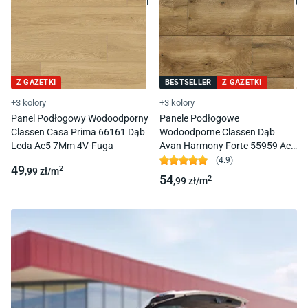
Z GAZETKI
BESTSELLER
Z GAZETKI
+3 kolory
+3 kolory
Panel Podłogowy Wodoodporny
Panele Podłogowe
Classen Casa Prima 66161 Dąb
Wodoodporne Classen Dąb
Leda Ac5 7Mm 4V-Fuga
Avan Harmony Forte 55959 Ac5
8Mm 4V-Fuga
(
4.9
)
49
2
,99
zł/
m
54
2
,99
zł/
m