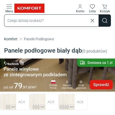
Przejdź do treści głównej
Menu
Konto
Lista
Koszyk
Komfort
Panele Podłogowe
Panele podłogowe biały dąb
(
0
produktów
)
AC4
AC5
AC6