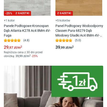
-
25
%
Z GAZETKI
Z GAZETKI
+1 kolor
+5 kolorów
Panele Podłogowe Kronospan
Panel Podłogowy Wodoodporny
Dąb Atlanta K278 Ac4 8Mm 4V-
Classen Pura 68279 Dąb
Fuga
Miodowy Gładki Ac4 8Mm 4V-
Fuga
(
4.8
)
(
5.0
)
29
39
2
2
,97
zł/
m
,99
zł/
m
Najniższa cena z 30 dni przed
2
obniżką:
39
,99
zł/
m
-
25
%