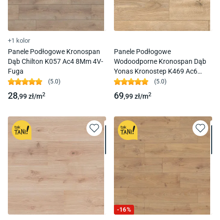
+1 kolor
Panele Podłogowe Kronospan
Panele Podłogowe
Dąb Chilton K057 Ac4 8Mm 4V-
Wodoodporne Kronospan Dąb
Fuga
Yonas Kronostep K469 Ac6
10Mm
(
5.0
)
(
5.0
)
28
69
2
2
,99
zł/
m
,99
zł/
m
-
16
%