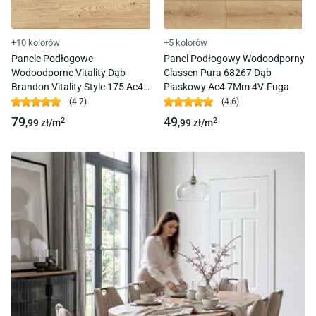
+10 kolorów
+5 kolorów
Panele Podłogowe
Panel Podłogowy Wodoodporny
Wodoodporne Vitality Dąb
Classen Pura 68267 Dąb
Brandon Vitality Style 175 Ac4
Piaskowy Ac4 7Mm 4V-Fuga
8Mm 4V-Fuga
(
4.7
)
(
4.6
)
79
49
2
2
,99
zł/
m
,99
zł/
m