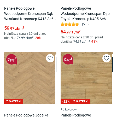
Panele Podłogowe
Panele Podłogowe
Wodoodporne Kronospan Dąb
Wodoodporne Kronospan Dąb
Westland Kronostep K418 Ac6
Fayola Kronostep K405 Ac6
10Mm
12Mm
(
5.0
)
59
2
,97
zł/
m
64
2
,97
zł/
m
Najniższa cena z 30 dni przed
Najniższa cena z 30 dni przed
2
obniżką:
74
,99
zł/
m
-
20
%
2
obniżką:
74
,99
zł/
m
-
13
%
Z GAZETKI
-
22
%
Z GAZETKI
+5 kolorów
Panele Podłogowe Jodełka
Panele Podłogowe