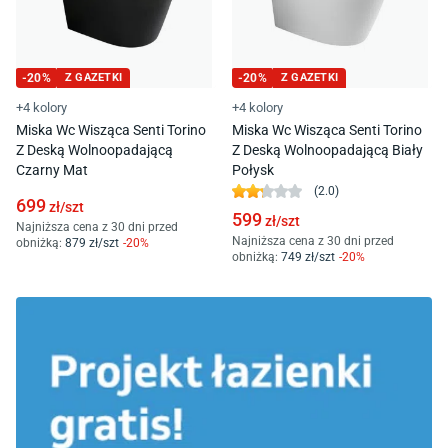
-
20
%
Z GAZETKI
-
20
%
Z GAZETKI
+4 kolory
+4 kolory
Miska Wc Wisząca Senti Torino
Miska Wc Wisząca Senti Torino
Z Deską Wolnoopadającą
Z Deską Wolnoopadającą Biały
Czarny Mat
Połysk
(
2.0
)
699
zł/
szt
599
zł/
szt
Najniższa cena z 30 dni przed
Najniższa cena z 30 dni przed
obniżką:
879
zł/
szt
-
20
%
obniżką:
749
zł/
szt
-
20
%