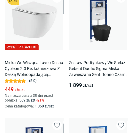
-
21
%
Z GAZETKI
Miska Wc Wisząca Laveo Desna
Zestaw Podtynkowy Wc Stelaż
Cycleon 2.0 Bezkołnierzowa Z
Geberit Duofix Sigma Miska
Deską Wolnoopadającą
Zawieszana Senti Torino Czarny
Duroplast Vmd_610S
Mat
(
5.0
)
1 899
zł/
szt
449
zł/
szt
Najniższa cena z 30 dni przed
obniżką:
569
zł/
szt
-
21
%
Cena katalogowa
:
1 050
zł/
szt