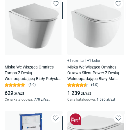
+1 rozmiar
|
+1 kolor
Miska Wc Wisząca Omnires
Miska Wc Wisząca Omnires
Tampa Z Deską
Ottawa Silent Power Z Deską
Wolnoopadającą Biały Połysk
Wolnoopadającą Biały Mat
Tampamwbp
Ottawaspmwbm
(
5.0
)
(
4.0
)
629
1 239
zł/
szt
zł/
szt
Cena katalogowa
:
770
zł/
szt
Cena katalogowa
:
1 580
zł/
szt