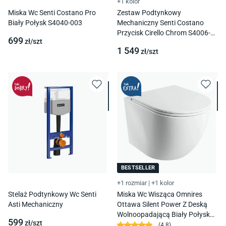
+1 kolor
Miska Wc Senti Costano Pro
Zestaw Podtynkowy
Biały Połysk S4040-003
Mechaniczny Senti Costano
Przycisk Cirello Chrom S4006-
699
zł/
szt
001
1 549
zł/
szt
BESTSELLER
+1 rozmiar
|
+1 kolor
Stelaż Podtynkowy Wc Senti
Miska Wc Wisząca Omnires
Asti Mechaniczny
Ottawa Silent Power Z Deską
Wolnoopadającą Biały Połysk
599
zł/
szt
Ottawaspmwbp
(
4.8
)