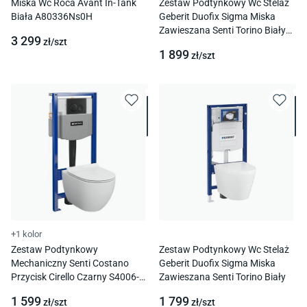
Miska Wc Roca Avant In-Tank
Zestaw Podtynkowy Wc Stelaż
Biała A80336Ns0H
Geberit Duofix Sigma Miska
Zawieszana Senti Torino Biały
3 299
zł/
szt
Mat
1 899
zł/
szt
+1 kolor
Zestaw Podtynkowy
Zestaw Podtynkowy Wc Stelaż
Mechaniczny Senti Costano
Geberit Duofix Sigma Miska
Przycisk Cirello Czarny S4006-
Zawieszana Senti Torino Biały
002
1 599
1 799
zł/
szt
zł/
szt