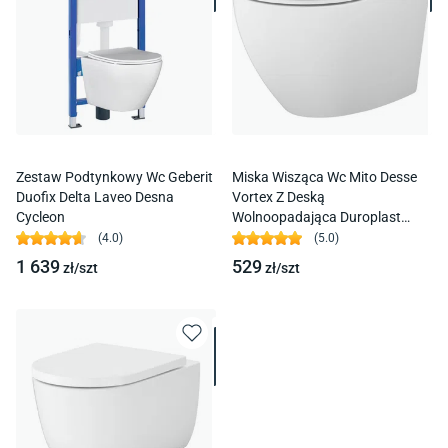
Zestaw Podtynkowy Wc Geberit
Miska Wisząca Wc Mito Desse
Duofix Delta Laveo Desna
Vortex Z Deską
Cycleon
Wolnoopadająca Duroplast
S4024-001
(
4.0
)
(
5.0
)
1 639
529
zł/
szt
zł/
szt