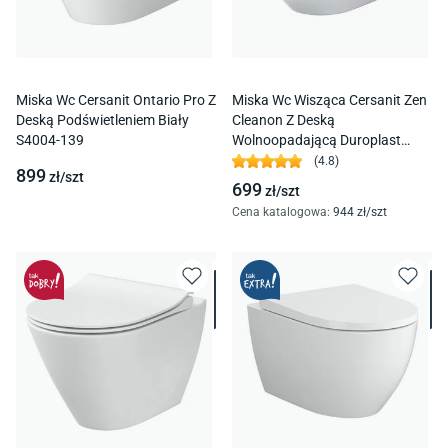
Miska Wc Cersanit Ontario Pro Z
Miska Wc Wisząca Cersanit Zen
Deską Podświetleniem Biały
Cleanon Z Deską
S4004-139
Wolnoopadającą Duroplast
S701-428
(
4.8
)
899
zł/
szt
699
zł/
szt
Cena katalogowa
:
944
zł/
szt