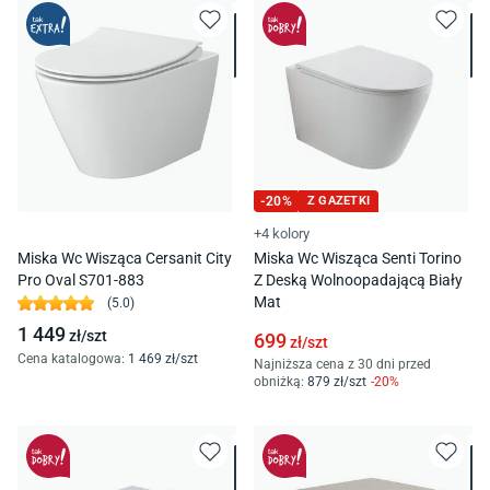
-
20
%
Z GAZETKI
+4 kolory
Miska Wc Wisząca Cersanit City
Miska Wc Wisząca Senti Torino
Pro Oval S701-883
Z Deską Wolnoopadającą Biały
Mat
(
5.0
)
1 449
zł/
szt
699
zł/
szt
Cena katalogowa
:
1 469
zł/
szt
Najniższa cena z 30 dni przed
obniżką:
879
zł/
szt
-
20
%