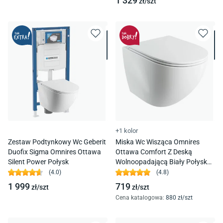
1 329
zł/
szt
+1 kolor
Zestaw Podtynkowy Wc Geberit
Miska Wc Wisząca Omnires
Duofix Sigma Omnires Ottawa
Ottawa Comfort Z Deską
Silent Power Połysk
Wolnoopadającą Biały Połysk
Ottawacmwbp
(
4.0
)
(
4.8
)
1 999
719
zł/
szt
zł/
szt
Cena katalogowa
:
880
zł/
szt