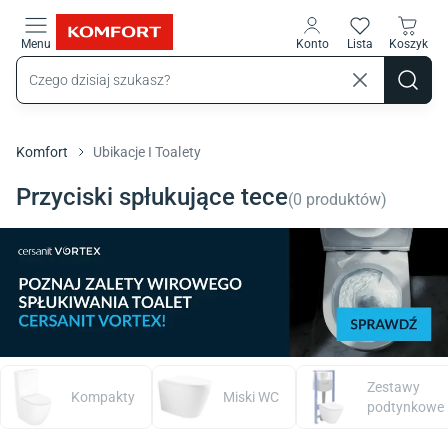
Przejdź do treści głównej
Menu
Konto
Lista
Koszyk
Komfort
Ubikacje I Toalety
Przyciski spłukujące tece
(
0
produktów
)
Zestawy
Kompakty
Miski WC
podtynkowe