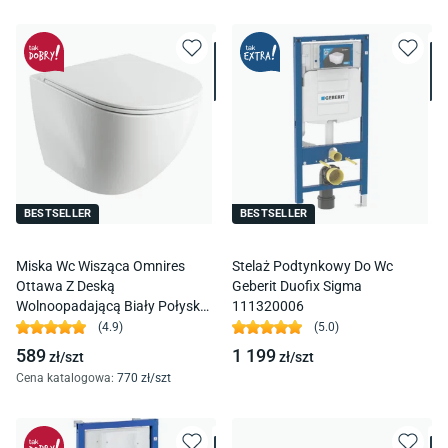
BESTSELLER
BESTSELLER
Miska Wc Wisząca Omnires
Stelaż Podtynkowy Do Wc
Ottawa Z Deską
Geberit Duofix Sigma
Wolnoopadającą Biały Połysk
111320006
Ottawamwbp
(
4.9
)
(
5.0
)
589
1 199
zł/
szt
zł/
szt
Cena katalogowa
:
770
zł/
szt