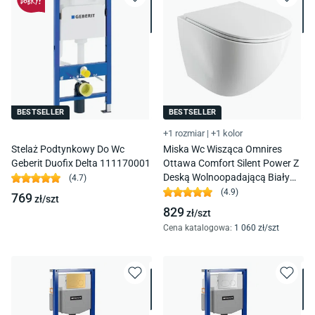
BESTSELLER
BESTSELLER
+1 rozmiar
|
+1 kolor
Stelaż Podtynkowy Do Wc
Miska Wc Wisząca Omnires
Geberit Duofix Delta 111170001
Ottawa Comfort Silent Power Z
Deską Wolnoopadającą Biały
(
4.7
)
Połysk Ottawacspmwbp
(
4.9
)
769
zł/
szt
829
zł/
szt
Cena katalogowa
:
1 060
zł/
szt