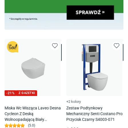
-
21
%
Z GAZETKI
+2 kolory
Miska Wc Wisząca Laveo Desna
Zestaw Podtynkowy
Cycleon Z Deską
Mechaniczny Senti Costano Pro
Wolnoopadającą Biały
Przycisk Czarny S4003-071
Vmd_609S
(
5.0
)