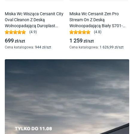
Miska Wc Wisząca Cersanit City
Miska Wc Cersanit Zen Pro
Oval Cleanon Z Deską
Stream On Z Deską
Wolnoopadającą Duroplast
Wolnoopadającą Biały S701-
K701-104
719
(
4.9
)
(
4.8
)
699
1 259
zł/
szt
zł/
szt
Cena katalogowa
:
944
zł/
szt
Cena katalogowa
:
1 626
,99
zł/
szt