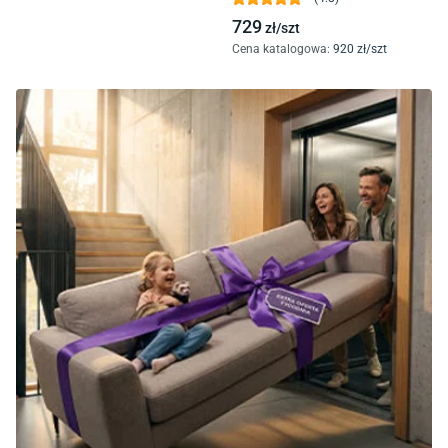
729
zł/
szt
Cena katalogowa
:
920
zł/
szt