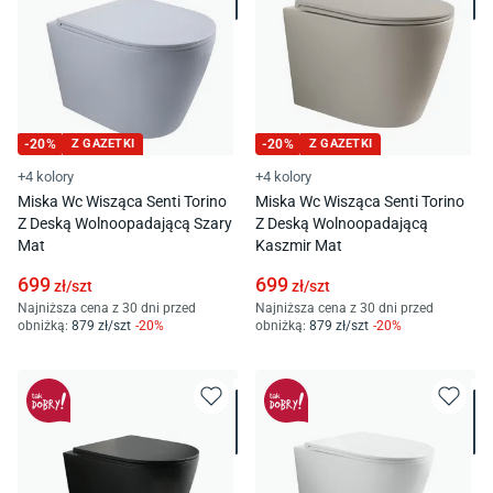
-
20
%
Z GAZETKI
-
20
%
Z GAZETKI
+4 kolory
+4 kolory
Miska Wc Wisząca Senti Torino
Miska Wc Wisząca Senti Torino
Z Deską Wolnoopadającą Szary
Z Deską Wolnoopadającą
Mat
Kaszmir Mat
699
699
zł/
szt
zł/
szt
Najniższa cena z 30 dni przed
Najniższa cena z 30 dni przed
obniżką:
879
zł/
szt
-
20
%
obniżką:
879
zł/
szt
-
20
%