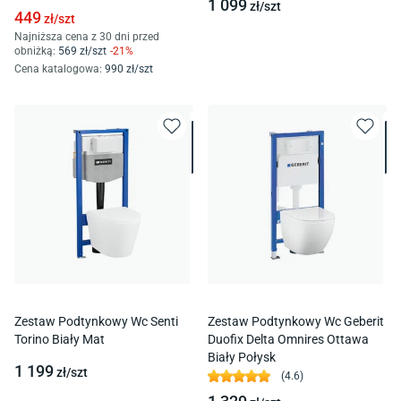
1 099
zł/
szt
449
zł/
szt
Najniższa cena z 30 dni przed
obniżką:
569
zł/
szt
-
21
%
Cena katalogowa
:
990
zł/
szt
Zestaw Podtynkowy Wc Senti
Zestaw Podtynkowy Wc Geberit
Torino Biały Mat
Duofix Delta Omnires Ottawa
Biały Połysk
1 199
zł/
szt
(
4.6
)