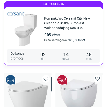
EXTRA OFERTA
Kompakt Wc Cersanit City New
Cleanon Z Deską Duroplast
Wolnoopadającą K35-035
469
zł/
szt
Cena katalogowa
:
928
,99
zł/
szt
Do końca
02
14
48
promocji
:
dni
godz.
min.