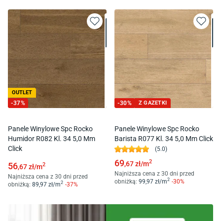
OUTLET
-
37
%
-
30
%
Z GAZETKI
Panele Winylowe Spc Rocko
Panele Winylowe Spc Rocko
Humidor R082 Kl. 34 5,0 Mm
Barista R077 Kl. 34 5,0 Mm Click
Click
(
5.0
)
69
2
,67
zł/
m
56
2
,67
zł/
m
Najniższa cena z 30 dni przed
Najniższa cena z 30 dni przed
2
obniżką:
99
,97
zł/
m
-
30
%
2
obniżką:
89
,97
zł/
m
-
37
%