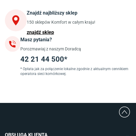
Krzesła do kuchni
Szafki kuchenne stojące (dolne)
Znajdź najbliższy sklep
Szafki kuchenne wiszące (górne)
Szafki pod zlewozmywak
150 sklepów Komfort w całym kraju!
Blaty kuchenne laminowane
znajdź sklep
Masz pytania?
Jadalnia
Porozmawiaj z naszym Doradcą
Stoły do jadalni
Krzesła do jadalni
42 21 44 500*
Dywany szare
Lampy w stylu loftowym
* Opłata jak za połączenie lokalne zgodnie z aktualnym cennikiem
operatora sieci komórkowej.
Lampy wiszące do jadalni
Witryny do jadalni
Łazienka
Płytki łazienkowe
Deszczownice prysznicowe
Umywalki Cersanit
Glazura do łazienki
Kabiny prysznicowe 90x90
OBSŁUGA KLIENTA