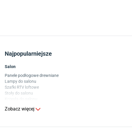
Najpopularniejsze
Salon
Panele podłogowe drewniane
Lampy do salonu
Szafki RTV loftowe
Stoły do salonu
Krzesła do salonu
Komody do salonu
Zobacz więcej
Kuchnia
Stoły do kuchni