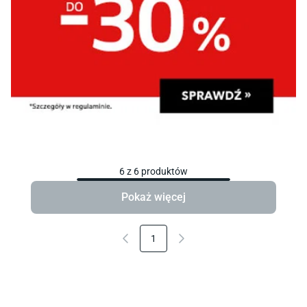
6
z
6
produktów
Pokaż więcej
1