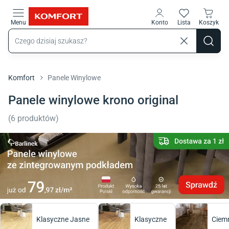
Przejdź do treści głównej
Menu
Konto
Lista
Koszyk
Komfort
Panele Winylowe
Panele winylowe krono original
(
6
produktów
)
Klasyczne Jasne
Klasyczne
Ciem