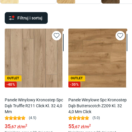
Filtruj i sortuj
OUTLET
OUTLET
-
40
%
-
30
%
Panele Winylowy Kronostep Spc
Panele Winylowe Spc Kronostep
Dąb Truffle R211 Click Kl. 32 4,0
Dąb Butterscotch Z209 Kl. 32
Mm
4,0 Mm Click
(
4.5
)
(
5.0
)
35
55
2
2
,67
zł/
m
,67
zł/
m