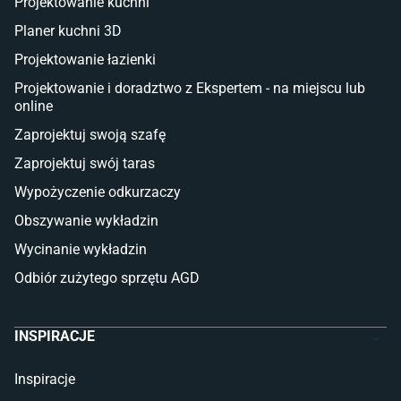
Projektowanie kuchni
Sztuczna trawa miękka
Koce i pledy
Planer kuchni 3D
Płytki tarasowe
Projektowanie łazienki
Płytki na balkon
Lampy stojące LED
Projektowanie i doradztwo z Ekspertem - na miejscu lub
online
Płytki
Zaprojektuj swoją szafę
Płytki betonowe
Zaprojektuj swój taras
Płytki Cersanit
Płytki wielkoformatowe
Wypożyczenie odkurzaczy
Gres (szkliwiony)
Obszywanie wykładzin
Glazura
Płytki marmurowe
Wycinanie wykładzin
Odbiór zużytego sprzętu AGD
INSPIRACJE
Inspiracje