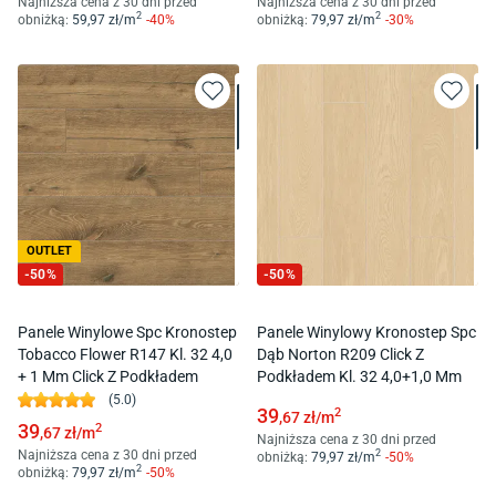
Najniższa cena z 30 dni przed
Najniższa cena z 30 dni przed
2
2
obniżką:
59
,97
zł/
m
-
40
%
obniżką:
79
,97
zł/
m
-
30
%
OUTLET
-
50
%
-
50
%
Panele Winylowe Spc Kronostep
Panele Winylowy Kronostep Spc
Tobacco Flower R147 Kl. 32 4,0
Dąb Norton R209 Click Z
+ 1 Mm Click Z Podkładem
Podkładem Kl. 32 4,0+1,0 Mm
(
5.0
)
39
2
,67
zł/
m
39
2
,67
zł/
m
Najniższa cena z 30 dni przed
Najniższa cena z 30 dni przed
2
obniżką:
79
,97
zł/
m
-
50
%
2
obniżką:
79
,97
zł/
m
-
50
%