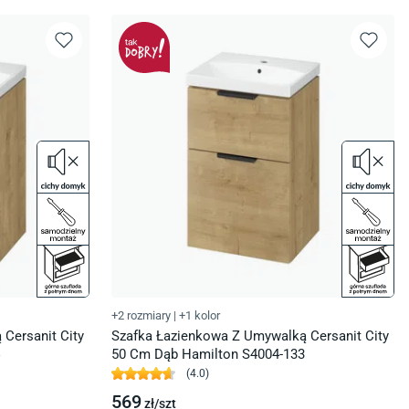
+2 rozmiary
|
+1 kolor
Cersanit City
Szafka Łazienkowa Z Umywalką Cersanit City
50 Cm Dąb Hamilton S4004-133
(
4.0
)
569
zł/
szt