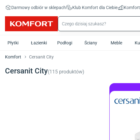
Przejdź do treści głównej
Darmowy odbiór w sklepach
Klub Komfort
dla Ciebie
Komfor
Płytki
Łazienki
Podłogi
Ściany
Meble
Ku
Komfort
Cersanit City
Cersanit City
(
115
produktów
)