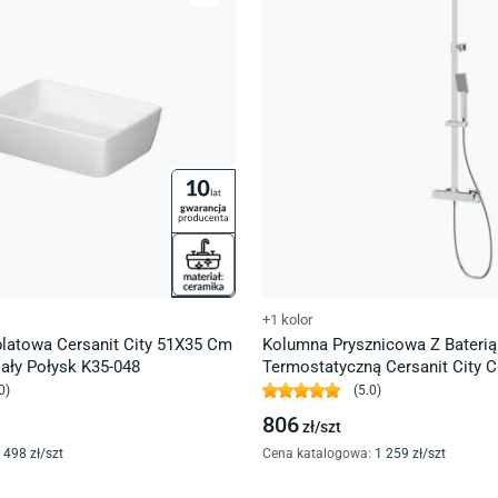
+1 kolor
atowa Cersanit City 51X35 Cm
Kolumna Prysznicowa Z Baterią
ały Połysk K35-048
Termostatyczną Cersanit City 
S951-341
0
)
(
5.0
)
806
zł/
szt
498
zł/
szt
Cena katalogowa
:
1 259
zł/
szt