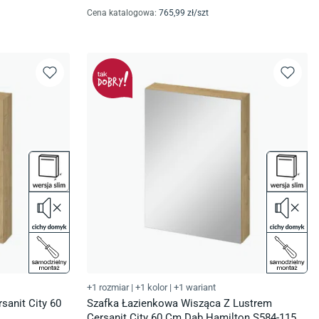
Cena katalogowa
:
765
,99
zł/
szt
+1 rozmiar
|
+1 kolor
|
+1 wariant
sanit City 60
Szafka Łazienkowa Wisząca Z Lustrem
Cersanit City 60 Cm Dąb Hamilton S584-115