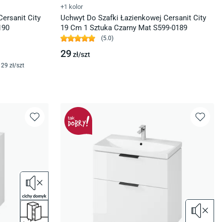
+1 kolor
ersanit City
Uchwyt Do Szafki Łazienkowej Cersanit City
190
19 Cm 1 Sztuka Czarny Mat S599-0189
(
5.0
)
29
zł/
szt
29
zł/
szt