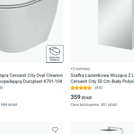
+2 rozmiary
ąca Cersanit City Oval Cleanon
Szafka Łazienkowa Wisząca Z 
opadającą Duroplast K701-104
Cersanit City 50 Cm Biały Połys
Dsm
9
)
(
4.6
)
359
zł/
szt
944
zł/
szt
Cena katalogowa
:
451
zł/
szt