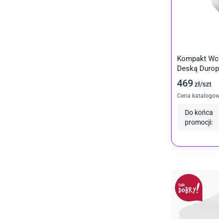
Kompakt Wc 
Deską Durop
469
zł/
szt
Cena katalogo
Do końca
promocji
: