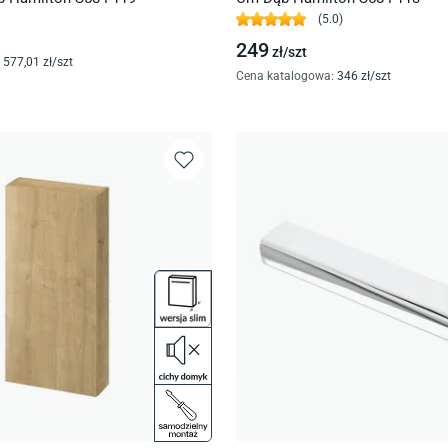
(
5.0
)
249
zł/
szt
577
,01
zł/
szt
Cena katalogowa
:
346
zł/
szt