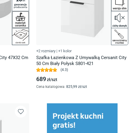
+2 rozmiary
|
+1 kolor
City 47X32 Cm
Szafka Łazienkowa Z Umywalką Cersanit City
50 Cm Biały Połysk S801-421
(
4.3
)
689
zł/
szt
Cena katalogowa
:
825
,99
zł/
szt