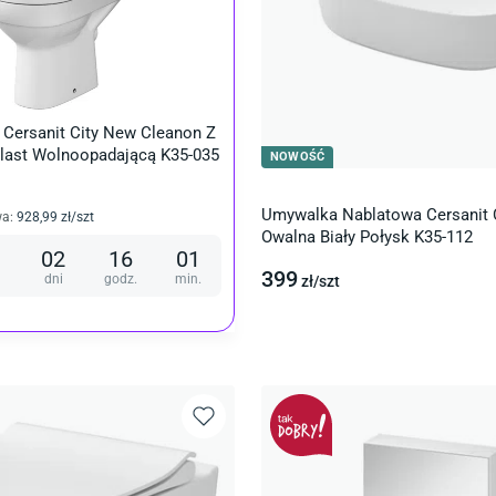
Cersanit City New Cleanon Z
last Wolnoopadającą K35-035
NOWOŚĆ
Umywalka Nablatowa Cersanit 
wa
:
928
,99
zł/
szt
Owalna Biały Połysk K35-112
02
16
01
399
dni
godz.
min.
zł/
szt