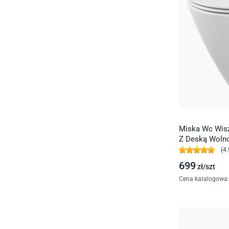
Miska Wc Wisz
Z Deską Wolno
(
4.
699
zł/
szt
Cena katalogowa
: