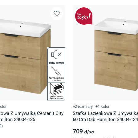
olor
+2 rozmiary
|
+1 kolor
kowa Z Umywalką Cersanit City
Szafka Łazienkowa Z Umywalką 
milton S4004-135
60 Cm Dąb Hamilton S4004-134
0
)
709
zł/
szt