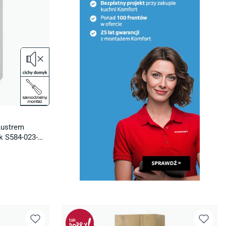
Lustrem
k S584-023-