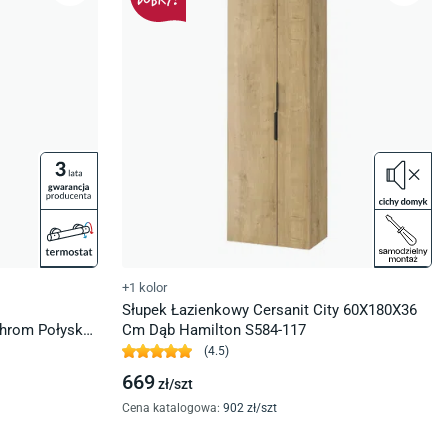
+1 kolor
Słupek Łazienkowy Cersanit City 60X180X36
Chrom Połysk
Cm Dąb Hamilton S584-117
(
4.5
)
669
zł/
szt
Cena katalogowa
:
902
zł/
szt