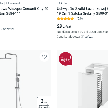
lor
|
+1 wariant
+1 kolor
kowa Wisząca Cersanit City 40
Uchwyt Do Szafki Łazienkowej C
ton S584-111
19 Cm 1 Sztuka Srebrny S599-0
(
5.0
)
29
zł/
szt
262
zł/
szt
Najniższa cena z 30 dni przed obniżką:
Cena katalogowa
:
31
zł/
szt