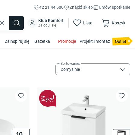
42 21 44 500
Znajdź sklep
Umów spotkanie
Klub Komfort
Lista
Koszyk
Zaloguj się
Zainspiruj się
Gazetka
Promocje
Projekt i montaż
Sortowanie
:
Domyślnie