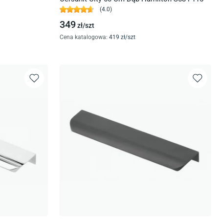
(
4.0
)
349
zł/
szt
Cena katalogowa
:
419
zł/
szt