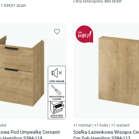
Cena katalogowa
:
860
zł/
szt
1 039
,01
zł/
szt
olor
+1 rozmiar
|
+1 kolor
|
+1 wariant
kowa Pod Umywalkę Cersanit
Szafka Łazienkowa Wisząca Cer
b Hamilton S584-119
Cm Dąb Hamilton S584-113