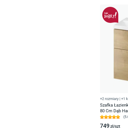
+2 rozmiary
|
+1 k
Szafka Łazien
80 Cm Dąb Ha
(
5.
749
zł/
szt