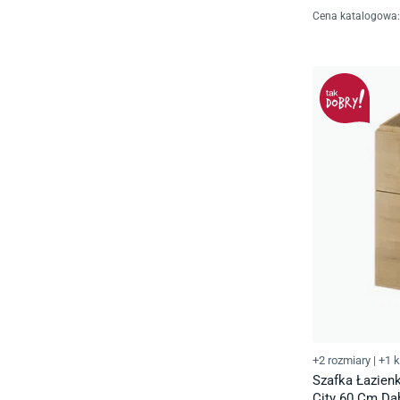
Cena katalogowa
:
+2 rozmiary
|
+1 k
Szafka Łazien
City 60 Cm Dą