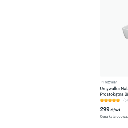
+1 rozmiar
Umywalka Nabl
Prostokątna Bi
(
5.
299
zł/
szt
Cena katalogowa
: