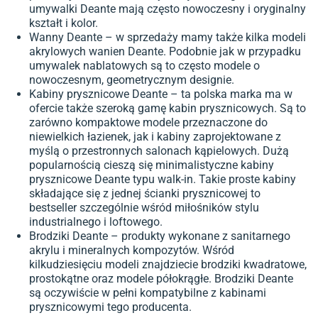
umywalki Deante mają często nowoczesny i oryginalny
kształt i kolor.
Wanny Deante – w sprzedaży mamy także kilka modeli
akrylowych wanien Deante. Podobnie jak w przypadku
umywalek nablatowych są to często modele o
nowoczesnym, geometrycznym designie.
Kabiny prysznicowe Deante – ta polska marka ma w
ofercie także szeroką gamę kabin prysznicowych. Są to
zarówno kompaktowe modele przeznaczone do
niewielkich łazienek, jak i kabiny zaprojektowane z
myślą o przestronnych salonach kąpielowych. Dużą
popularnością cieszą się minimalistyczne kabiny
prysznicowe Deante typu walk-in. Takie proste kabiny
składające się z jednej ścianki prysznicowej to
bestseller szczególnie wśród miłośników stylu
industrialnego i loftowego.
Brodziki Deante – produkty wykonane z sanitarnego
akrylu i mineralnych kompozytów. Wśród
kilkudziesięciu modeli znajdziecie brodziki kwadratowe,
prostokątne oraz modele półokrągłe. Brodziki Deante
są oczywiście w pełni kompatybilne z kabinami
prysznicowymi tego producenta.