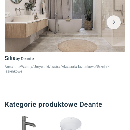
Silia
B
by Deante
Armatura/Wanny/Umywalki/Lustra/Akcesoria łazienkowe/Grzejniki
Am
łazienkowe
Kategorie produktowe
Deante