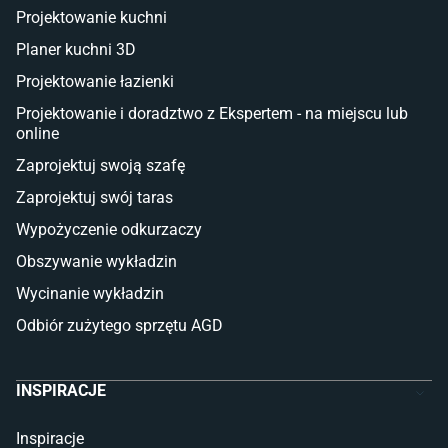
Deski tarasowe kompozytowe
Projektowanie kuchni
Sztuczna trawa miękka
Koce i pledy
Planer kuchni 3D
Płytki tarasowe
Projektowanie łazienki
Płytki na balkon
Lampy stojące LED
Projektowanie i doradztwo z Ekspertem - na miejscu lub
online
Płytki
Zaprojektuj swoją szafę
Płytki betonowe
Zaprojektuj swój taras
Płytki Cersanit
Płytki wielkoformatowe
Wypożyczenie odkurzaczy
Gres (szkliwiony)
Obszywanie wykładzin
Glazura
Płytki marmurowe
Wycinanie wykładzin
Odbiór zużytego sprzętu AGD
INSPIRACJE
Inspiracje