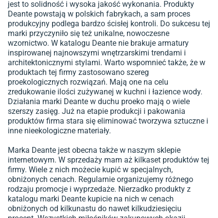
jest to solidność i wysoka jakość wykonania. Produkty
Deante powstają w polskich fabrykach, a sam proces
produkcyjny podlega bardzo ścisłej kontroli. Do sukcesu tej
marki przyczyniło się też unikalne, nowoczesne
wzornictwo. W katalogu Deante nie brakuje armatury
inspirowanej najnowszymi wnętrzarskimi trendami i
architektonicznymi stylami. Warto wspomnieć także, że w
produktach tej firmy zastosowano szereg
proekologicznych rozwiązań. Mają one na celu
zredukowanie ilości zużywanej w kuchni i łazience wody.
Działania marki Deante w duchu proeko mają o wiele
szerszy zasięg. Już na etapie produkcji i pakowania
produktów firma stara się eliminować tworzywa sztuczne i
inne nieekologiczne materiały.
Marka Deante jest obecna także w naszym sklepie
internetowym. W sprzedaży mam aż kilkaset produktów tej
firmy. Wiele z nich możecie kupić w specjalnych,
obniżonych cenach. Regularnie organizujemy różnego
rodzaju promocje i wyprzedaże. Nierzadko produkty z
katalogu marki Deante kupicie na nich w cenach
obniżonych od kilkunastu do nawet kilkudziesięciu