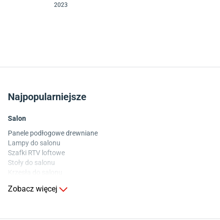
2023
Najpopularniejsze
Salon
Panele podłogowe drewniane
Lampy do salonu
Szafki RTV loftowe
Stoły do salonu
Krzesła do salonu
Komody do salonu
Zobacz więcej
Kuchnia