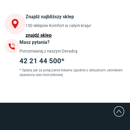
Stoły do kuchni
Krzesła do kuchni
Szafki kuchenne stojące (dolne)
Znajdź najbliższy sklep
Szafki kuchenne wiszące (górne)
Szafki pod zlewozmywak
150 sklepów Komfort w całym kraju!
Blaty kuchenne laminowane
znajdź sklep
Masz pytania?
Jadalnia
Porozmawiaj z naszym Doradcą
Stoły do jadalni
Krzesła do jadalni
42 21 44 500*
Dywany szare
Lampy w stylu loftowym
* Opłata jak za połączenie lokalne zgodnie z aktualnym cennikiem
operatora sieci komórkowej.
Lampy wiszące do jadalni
Witryny do jadalni
Łazienka
Płytki łazienkowe
Deszczownice prysznicowe
Umywalki Cersanit
Glazura do łazienki
Kabiny prysznicowe 90x90