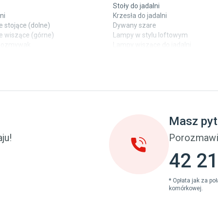
Stoły do jadalni
ni
Krzesła do jadalni
 stojące (dolne)
Dywany szare
e wiszące (górne)
Lampy w stylu loftowym
ewozmywak
Lampy wiszące do jadalni
 laminowane
Witryny do jadalni
y
Taras i balkon
pokoju dziecięcego
Deski tarasowe kompozytowe
u dziecięcego
Sztuczna trawa miękka
eci
Koce i pledy
Masz pyt
Płytki tarasowe
cka (młodzieżowe)
Płytki na balkon
ju!
Porozmawi
 młodzieżowym
Lampy stojące LED
42 21
* Opłata jak za p
komórkowej.