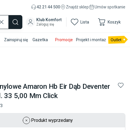
42 21 44 500
Znajdź sklep
Umów spotkanie
Klub Komfort
Lista
Koszyk
Zaloguj się
Zainspiruj się
Gazetka
Promocje
Projekt i montaż
nylowe Amaron Hb Eir Dąb Deventer
. 33 5,00 Mm Click
73
Produkt wyprzedany