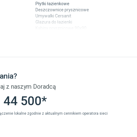
Płytki łazienkowe
Deszczownice prysznicowe
Umywalki Cersanit
Glazura do łazienki
Kabiny prysznicowe 90x90
Wanny Cersanit
Płytki
Płytki betonowe
Płytki Cersanit
Płytki wielkoformatowe
ania?
Gres (szkliwiony)
Glazura
aj z naszym Doradcą
Płytki marmurowe
 44 500*
ołączenie lokalne zgodnie z aktualnym cennikiem operatora sieci