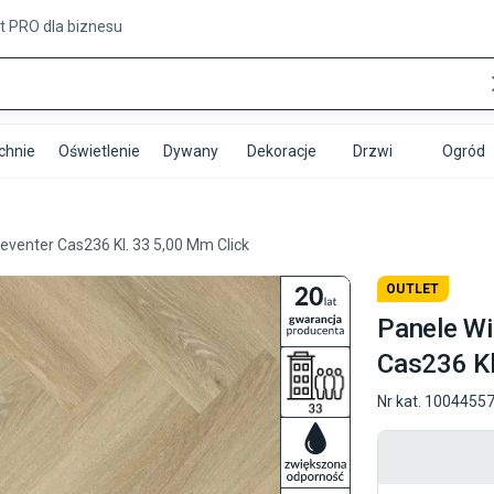
t PRO
dla biznesu
chnie
Oświetlenie
Dywany
Dekoracje
Drzwi
Ogród
venter Cas236 Kl. 33 5,00 Mm Click
OUTLET
Panele Wi
Cas236 Kl
Nr kat.
1004455