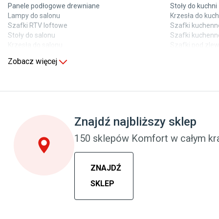
Panele podłogowe drewniane
Stoły do kuchni
Lampy do salonu
Krzesła do kuch
Szafki RTV loftowe
Szafki kuchenne
Stoły do salonu
Szafki kuchenn
Krzesła do salonu
Szafki pod zl
Komody do salonu
Blaty kuchenne
Zobacz więcej
Sypialnia
Pokój dziecięc
Wykładzina do sypialni
Wykładziny do 
Szafy do sypialni
Meble do pokoj
Łóżka z pojemnikiem
Komody dla dzi
Znajdź najbliższy sklep
Materace piankowe
Szafy dla dzieci
Lampy do sypialni
Łóżka dla dzie
150 sklepów Komfort w całym kra
Kinkiety do sypialni
Lampy w stylu
ZNAJDŹ
SKLEP