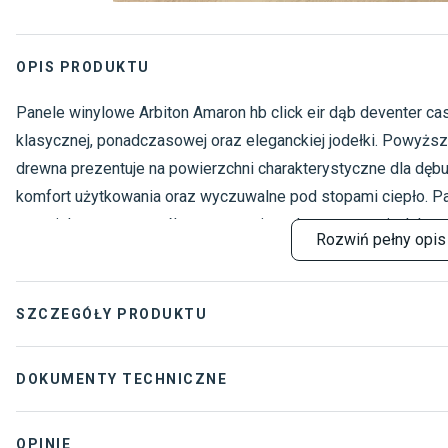
OPIS PRODUKTU
Panele winylowe Arbiton Amaron hb click eir dąb deventer ca
klasycznej, ponadczasowej oraz eleganckiej jodełki. Powyższy
drewna prezentuje na powierzchni charakterystyczne dla dębu 
komfort użytkowania oraz wyczuwalne pod stopami ciepło. Pa
zaprojektowane z myślą o wymagających przestrzeniach komer
Rozwiń
pełny opis
temu nawet intensywna eksploatacja nie uszkadza trwałej powi
ścieranie oraz odbarwienia. Prezentowany panel winylowy st
kuchni i łazienki. Produkt wodoodporny, dźwiękochłonny i termo
SZCZEGÓŁY PRODUKTU
Tonacja
:
DOKUMENTY TECHNICZNE
Grubość
:
Gwarancja domowa
OPINIE
Powierzchnia bez dylatacji progowej
: