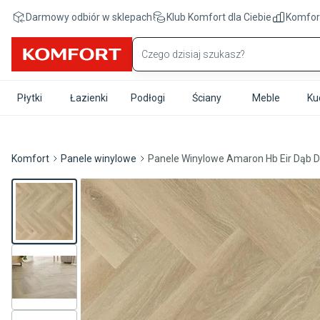
Przejdź do treści głównej
Darmowy odbiór w sklepach
Klub Komfort
dla Ciebie
Komfor
Płytki
Łazienki
Podłogi
Ściany
Meble
Ku
Komfort
Panele winylowe
Panele Winylowe Amaron Hb Eir Dąb De