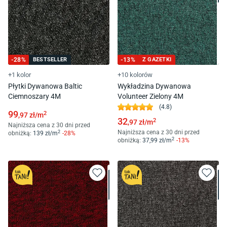
-
28
%
BESTSELLER
-
13
%
Z GAZETKI
+1 kolor
+10 kolorów
Płytki Dywanowa Baltic
Wykładzina Dywanowa
Ciemnoszary 4M
Volunteer Zielony 4M
(
4.8
)
99
2
,97
zł/
m
32
2
,97
zł/
m
Najniższa cena z 30 dni przed
Najniższa cena z 30 dni przed
2
obniżką:
139
zł/
m
-
28
%
2
obniżką:
37
,99
zł/
m
-
13
%