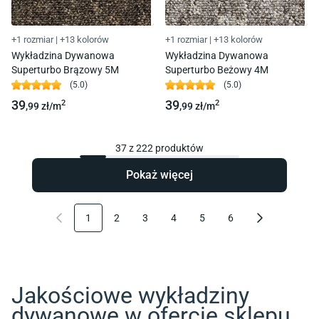
+1 rozmiar
|
+13 kolorów
+1 rozmiar
|
+13 kolorów
Wykładzina Dywanowa
Wykładzina Dywanowa
Superturbo Brązowy 5M
Superturbo Beżowy 4M
(
5.0
)
(
5.0
)
39
39
2
2
,99
zł/
m
,99
zł/
m
37
z
222
produktów
Pokaż więcej
1
2
3
4
5
6
Jakościowe wykładziny
dywanowe w ofercie sklepu