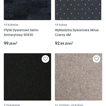
+5 kolorów
+3 kolory
Płytki Dywanowe Santo
Wykładzina Dywanowa Aktua
Antracytowy 50X50
Czarny 4M
99
92
2
2
zł/
m
,99
zł/
m
+15 kolorów
+1 rozmiar
|
+3 kolory