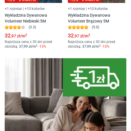
-
13
%
-
13
%
+1 rozmiar
|
+10 kolorów
+1 rozmiar
|
+10 kolorów
Wykładzina Dywanowa
Wykładzina Dywanowa
Volunteer Niebieski 5M
Volunteer Brązowy 5M
(
3.3
)
(
5.0
)
32
32
2
2
,97
zł/
m
,97
zł/
m
Najniższa cena z 30 dni przed
Najniższa cena z 30 dni przed
2
2
obniżką:
37
,99
zł/
m
-
13
%
obniżką:
37
,99
zł/
m
-
13
%