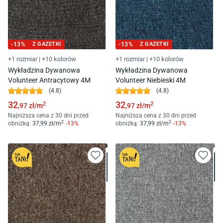
-
13
%
Z GAZETKI
-
13
%
Z GAZETKI
+1 rozmiar
|
+10 kolorów
+1 rozmiar
|
+10 kolorów
Wykładzina Dywanowa
Wykładzina Dywanowa
Volunteer Antracytowy 4M
Volunteer Niebieski 4M
(
4.8
)
(
4.8
)
32
32
2
2
,97
zł/
m
,97
zł/
m
Najniższa cena z 30 dni przed
Najniższa cena z 30 dni przed
2
2
obniżką:
37
,99
zł/
m
-
13
%
obniżką:
37
,99
zł/
m
-
13
%