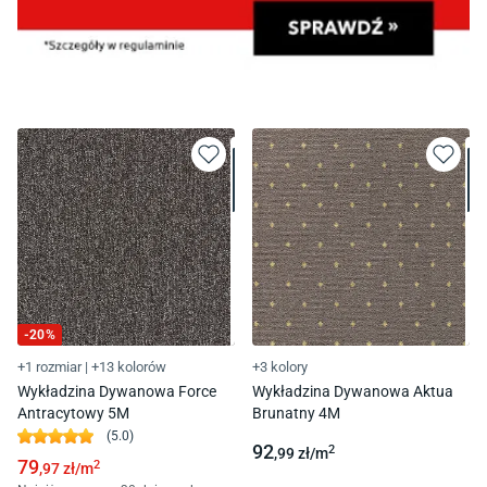
-
20
%
+1 rozmiar
|
+13 kolorów
+3 kolory
Wykładzina Dywanowa Force
Wykładzina Dywanowa Aktua
Antracytowy 5M
Brunatny 4M
(
5.0
)
92
2
,99
zł/
m
79
2
,97
zł/
m