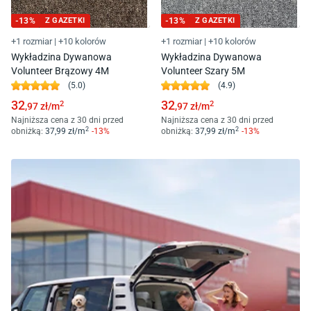
-
13
%
Z GAZETKI
-
13
%
Z GAZETKI
+1 rozmiar
|
+10 kolorów
+1 rozmiar
|
+10 kolorów
Wykładzina Dywanowa
Wykładzina Dywanowa
Volunteer Brązowy 4M
Volunteer Szary 5M
(
5.0
)
(
4.9
)
32
32
2
2
,97
zł/
m
,97
zł/
m
Najniższa cena z 30 dni przed
Najniższa cena z 30 dni przed
2
2
obniżką:
37
,99
zł/
m
-
13
%
obniżką:
37
,99
zł/
m
-
13
%