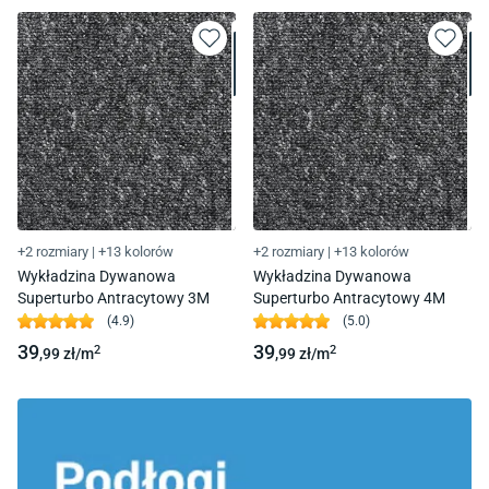
+2 rozmiary
|
+13 kolorów
+2 rozmiary
|
+13 kolorów
Wykładzina Dywanowa
Wykładzina Dywanowa
Superturbo Antracytowy 3M
Superturbo Antracytowy 4M
(
4.9
)
(
5.0
)
39
39
2
2
,99
zł/
m
,99
zł/
m