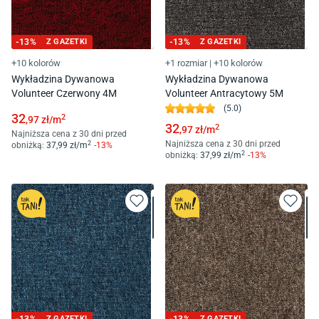
-
13
%
Z GAZETKI
-
13
%
Z GAZETKI
+10 kolorów
+1 rozmiar
|
+10 kolorów
Wykładzina Dywanowa
Wykładzina Dywanowa
Volunteer Czerwony 4M
Volunteer Antracytowy 5M
(
5.0
)
32
2
,97
zł/
m
32
2
,97
zł/
m
Najniższa cena z 30 dni przed
Najniższa cena z 30 dni przed
2
obniżką:
37
,99
zł/
m
-
13
%
2
obniżką:
37
,99
zł/
m
-
13
%
Z GAZETKI
Z GAZETKI