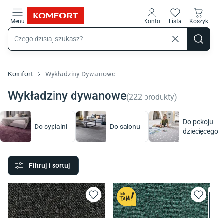
Przejdź do treści głównej
Menu
Konto
Lista
Koszyk
Komfort
Wykładziny Dywanowe
Wykładziny dywanowe
(
222
produkty
)
Do pokoju
Do sypialni
Do salonu
dziecięcego
Filtruj i sortuj