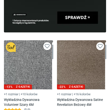
-
13
%
Z GAZETKI
-
22
%
Z GAZETKI
+1 rozmiar
|
+10 kolorów
+1 rozmiar
|
+16 kolorów
Wykładzina Dywanowa
Wykładzina Dywanowa Satine
Volunteer Szary 4M
Revelation Beżowy 4M
(
5.0
)