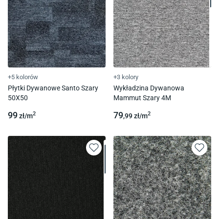
+5 kolorów
+3 kolory
Płytki Dywanowe Santo Szary
Wykładzina Dywanowa
50X50
Mammut Szary 4M
99
79
2
2
zł/
m
,99
zł/
m