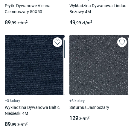
Płytki Dywanowe Vienna
Wykładzina Dywanowa Lindau
Ciemnoszary 50X50
Beżowy 4M
89
49
2
2
,99
zł/
m
,99
zł/
m
+3 kolory
+3 kolory
Wykładzina Dywanowa Baltic
Saturnus Jasnoszary
Niebieski 4M
129
2
zł/
m
89
2
,99
zł/
m