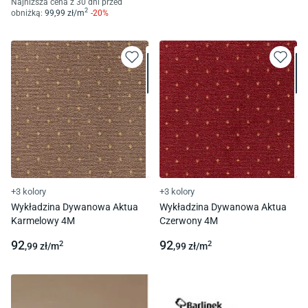
Najniższa cena z 30 dni przed
2
obniżką:
99
,99
zł/
m
-
20
%
+3 kolory
+3 kolory
Wykładzina Dywanowa Aktua
Wykładzina Dywanowa Aktua
Karmelowy 4M
Czerwony 4M
92
92
2
2
,99
zł/
m
,99
zł/
m