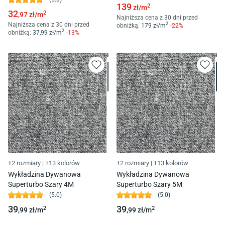
139
2
zł/
m
32
2
,97
zł/
m
Najniższa cena z 30 dni przed
Najniższa cena z 30 dni przed
2
obniżką:
179
zł/
m
-
22
%
2
obniżką:
37
,99
zł/
m
-
13
%
+2 rozmiary
|
+13 kolorów
+2 rozmiary
|
+13 kolorów
Wykładzina Dywanowa
Wykładzina Dywanowa
Superturbo Szary 4M
Superturbo Szary 5M
(
5.0
)
(
5.0
)
39
39
2
2
,99
zł/
m
,99
zł/
m