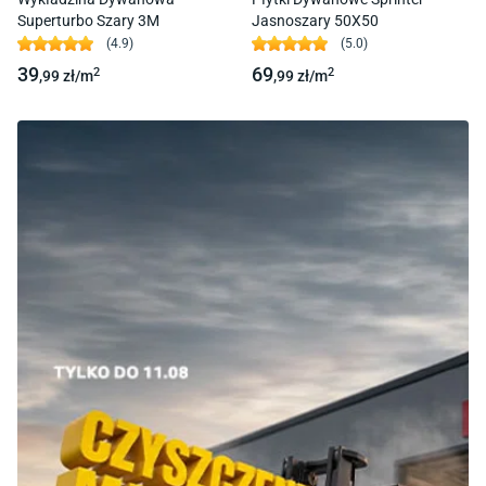
Superturbo Szary 3M
Jasnoszary 50X50
(
4.9
)
(
5.0
)
39
69
2
2
,99
zł/
m
,99
zł/
m