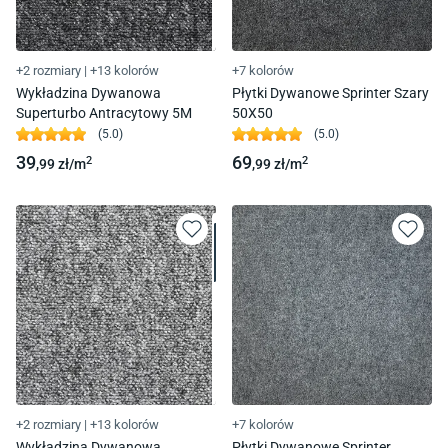
+2 rozmiary
|
+13 kolorów
+7 kolorów
Wykładzina Dywanowa
Płytki Dywanowe Sprinter Szary
Superturbo Antracytowy 5M
50X50
(
5.0
)
(
5.0
)
39
69
2
2
,99
zł/
m
,99
zł/
m
+2 rozmiary
|
+13 kolorów
+7 kolorów
Wykładzina Dywanowa
Płytki Dywanowe Sprinter