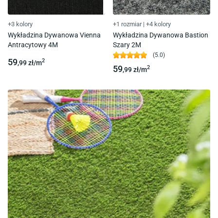
+3 kolory
+1 rozmiar
|
+4 kolory
Wykładzina Dywanowa Vienna
Wykładzina Dywanowa Bastion
Antracytowy 4M
Szary 2M
(
5.0
)
59
2
,99
zł/
m
59
2
,99
zł/
m