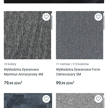
+3 kolory
+1 rozmiar
|
+13 kolorów
Wykładzina Dywanowa
Wykładzina Dywanowa Force
Mammut Antracytowy 4M
Ciemnoszary 5M
79
99
2
2
,99
zł/
m
,99
zł/
m