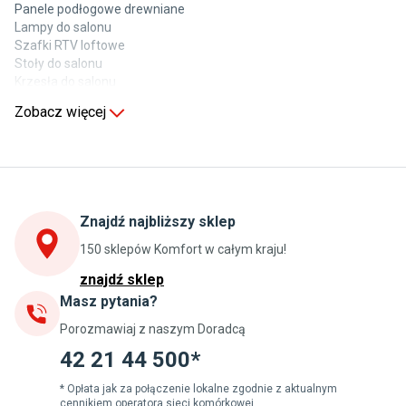
Panele podłogowe drewniane
Lampy do salonu
Szafki RTV loftowe
Stoły do salonu
Krzesła do salonu
Komody do salonu
Zobacz więcej
Kuchnia
Stoły do kuchni
Krzesła do kuchni
Szafki kuchenne stojące (dolne)
Znajdź najbliższy sklep
Szafki kuchenne wiszące (górne)
Szafki pod zlewozmywak
150 sklepów Komfort w całym kraju!
Blaty kuchenne laminowane
znajdź sklep
Masz pytania?
Jadalnia
Porozmawiaj z naszym Doradcą
Stoły do jadalni
Krzesła do jadalni
42 21 44 500*
Dywany szare
Lampy w stylu loftowym
* Opłata jak za połączenie lokalne zgodnie z aktualnym
cennikiem operatora sieci komórkowej.