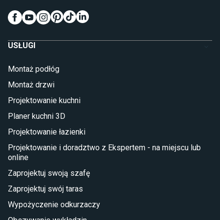
Wykładziny do pokoju dziecięcego
Meble do pokoju dziecięcego
Komody dla dzieci
Szafy dla dzieci
USŁUGI
Łóżka dla dziecka (młodzieżowe)
Lampy w stylu młodzieżowym
Montaż podłóg
Taras i balkon
Montaż drzwi
Deski tarasowe kompozytowe
Projektowanie kuchni
Sztuczna trawa miękka
Koce i pledy
Planer kuchni 3D
Płytki tarasowe
Projektowanie łazienki
Płytki na balkon
Lampy stojące LED
Projektowanie i doradztwo z Ekspertem - na miejscu lub
online
Płytki
Zaprojektuj swoją szafę
Płytki betonowe
Zaprojektuj swój taras
Płytki Cersanit
Płytki wielkoformatowe
Wypożyczenie odkurzaczy
Gres (szkliwiony)