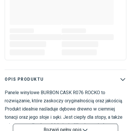
OPIS PRODUKTU
Panele winylowe BURBON CASK R076 ROCKO to
P
P
rozwiązanie, które zaskoczy oryginalnością oraz jakością.
O
Produkt idealnie naśladuje dębowe drewno w ciemniej
O
tonacji oraz jego słoje i sęki. Jest ciepły dla stopy, a także
P
odporny na wilgoć czy blaknięcie. Wymiary pojedynczej
P
Rozwiń
pełny opis