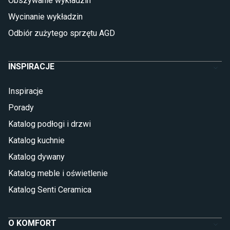
Obszywanie wykładzin
Glazura
Płytki marmurowe
Wycinanie wykładzin
Odbiór zużytego sprzętu AGD
INSPIRACJE
Inspiracje
Porady
Katalog podłogi i drzwi
Katalog kuchnie
Katalog dywany
Katalog meble i oświetlenie
Katalog Senti Ceramica
O KOMFORT