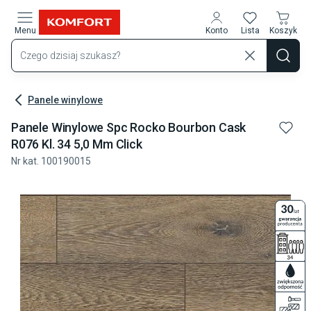
Przejdź do treści głównej
Menu
Konto
Lista
Koszyk
Panele winylowe
Panele Winylowe Spc Rocko Bourbon Cask
R076 Kl. 34 5,0 Mm Click
Nr kat.
100190015