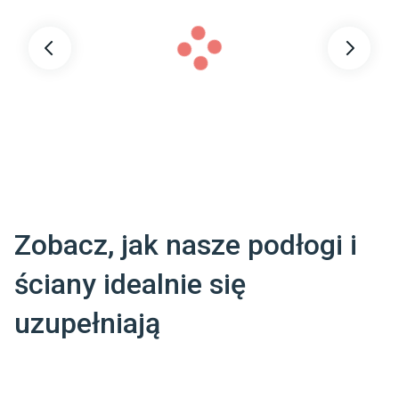
natężenie
Rozmiar (mm)
:
1210 x 192
Montaż w łazience
:
Tak
Grubość warstwy
BRAK
ścieralnej
:
Materiał główny
:
SPC Rdzeń Mineralny
Zobacz, jak nasze podłogi i
ściany idealnie się
uzupełniają