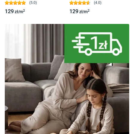
(
5.0
)
(
4.0
)
129
129
2
2
zł/
m
zł/
m