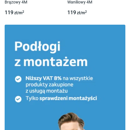
Brązowy 4M
Waniliowy 4M
119
119
2
2
zł/
m
zł/
m