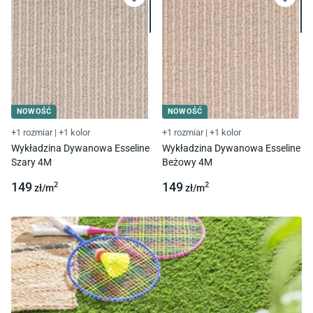
NOWOŚĆ
NOWOŚĆ
+1 rozmiar
|
+1 kolor
+1 rozmiar
|
+1 kolor
Wykładzina Dywanowa Esseline
Wykładzina Dywanowa Esseline
Szary 4M
Beżowy 4M
149
149
2
2
zł/
m
zł/
m