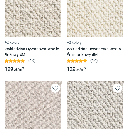
+2 kolory
+2 kolory
Wykładzina Dywanowa Woolly
Wykładzina Dywanowa Woolly
Beżowy 4M
Śmietankowy 4M
(
5.0
)
(
5.0
)
129
129
2
2
zł/
m
zł/
m