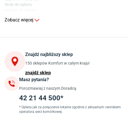
Stoły do salonu
Krzesła do salonu
Komody do salonu
Zobacz więcej
Kuchnia
Stoły do kuchni
Krzesła do kuchni
Szafki kuchenne stojące (dolne)
Znajdź najbliższy sklep
Szafki kuchenne wiszące (górne)
Szafki pod zlewozmywak
150 sklepów Komfort w całym kraju!
Blaty kuchenne laminowane
znajdź sklep
Masz pytania?
Jadalnia
Porozmawiaj z naszym Doradcą
Stoły do jadalni
Krzesła do jadalni
42 21 44 500*
Dywany szare
Lampy w stylu loftowym
* Opłata jak za połączenie lokalne zgodnie z aktualnym cennikiem
operatora sieci komórkowej.
Lampy wiszące do jadalni
Witryny do jadalni