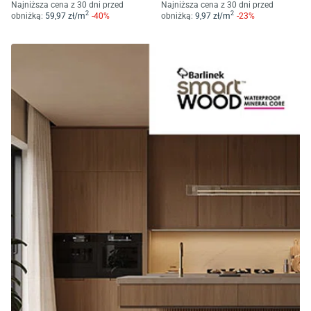
Najniższa cena z 30 dni przed
Najniższa cena z 30 dni przed
2
2
obniżką:
59
,97
zł/
m
-
40
%
obniżką:
9
,97
zł/
m
-
23
%