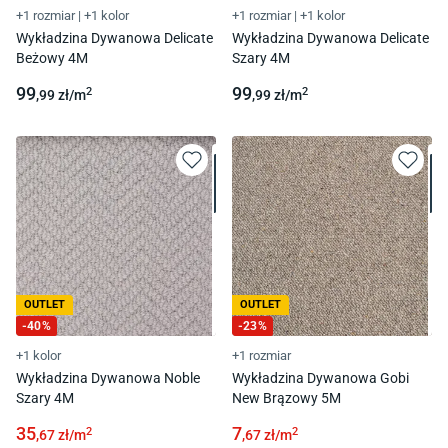
+1 rozmiar
|
+1 kolor
+1 rozmiar
|
+1 kolor
Wykładzina Dywanowa Delicate
Wykładzina Dywanowa Delicate
Beżowy 4M
Szary 4M
99
99
2
2
,99
zł/
m
,99
zł/
m
OUTLET
OUTLET
-
40
%
-
23
%
+1 kolor
+1 rozmiar
Wykładzina Dywanowa Noble
Wykładzina Dywanowa Gobi
Szary 4M
New Brązowy 5M
35
7
2
2
,67
zł/
m
,67
zł/
m