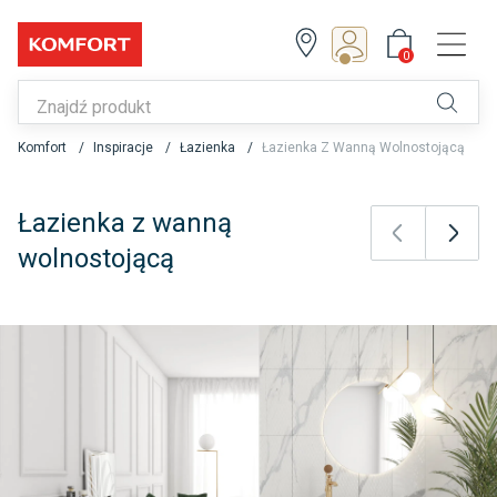
0
Z Klubem zyskujesz!
0
Zapisz się lub zaloguj
Komfort
Inspiracje
Łazienka
Łazienka Z Wanną Wolnostojącą
Łazienka z wanną
wolnostojącą