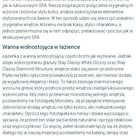
jak w luksusowym SPA. Nasza inspiracja to połączenie oryginalnych
wzorów i kolorów stylu boho, a także wykorzystanie elementów
stylizowanych na dawne. W ten sposób udało się stworzyć unikalne i
oryginalne wnętrze, któremu nie brak klasy, stylu i charakteru, a
jednocześnie można się w nim odprężyć, zrelaksować i poczuć jak w
ekskluzywnym SPA.
Wanna wolnostojąca w łazience
Łazienka z wanną wolnostojącą często brzmi jak wyzwanie. Jednak
dzięki wykorzystaniu glazury Stay Classy White Glossy oraz Stay
Classy Diamond Structure, wnętrze stało się jasne i przestronne.
Płytki nie tylko optycznie powiększyły przestrzeń, ale również dodały
jej wyjątkowej elegancji i klasy. To także zasługa marmurowego
wzoru na gresie, który podnosi prestiż wnętrza i nadaje luksusowego
wykończenia. Aby nieco przełamać monotonię jasnego wnętrza,
postawiliśmy na fototapetę Monstery. Jej przepiękne intensywnie
zielone liście dodają wnętrzu nie tylko koloru, ale i nietuzinkowego
charakteru. Oprócz tego fototapeta koi nerwy i działa wyciszająco;
sprawia, że przestrzeń staje się bardziej naturalna i sprzyja relaksowi
oraz wypoczynkowi. Co więcej, zieleń doskonale łączy się ze złotym,
dlatego też w naszej inspiracji postawiliśmy na baterię, lampy oraz