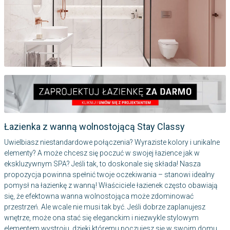
Łazienka z wanną wolnostojącą Stay Classy
Uwielbiasz niestandardowe połączenia? Wyraziste kolory i unikalne
elementy? A może chcesz się poczuć w swojej łazience jak w
ekskluzywnym SPA? Jeśli tak, to doskonale się składa! Nasza
propozycja powinna spełnić twoje oczekiwania – stanowi idealny
pomysł na łazienkę z wanną! Właściciele łazienek często obawiają
się, że efektowna wanna wolnostojąca może zdominować
przestrzeń. Ale wcale nie musi tak być. Jeśli dobrze zaplanujesz
wnętrze, może ona stać się eleganckim i niezwykle stylowym
elementem wystroju, dzięki któremu poczujesz się w swoim domu,