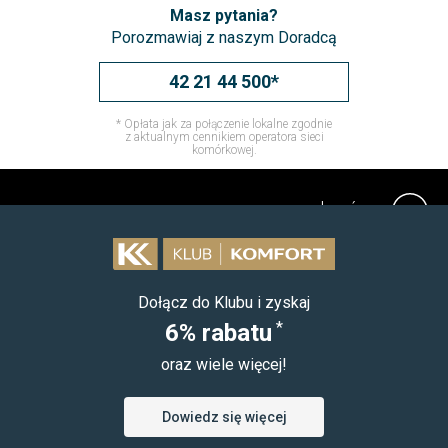
Masz pytania?
Porozmawiaj z naszym Doradcą
42 21 44 500*
* Opłata jak za połączenie lokalne zgodnie
z aktualnym cennikiem operatora sieci
komórkowej.
do góry
Dołącz do Klubu i zyskaj
*
6% rabatu
oraz wiele więcej!
Dowiedz się więcej