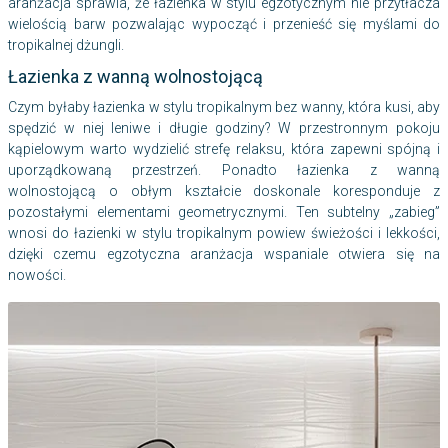
aranżacja sprawia, że łazienka w stylu egzotycznym nie przytłacza
wielością barw pozwalając wypocząć i przenieść się myślami do
tropikalnej dżungli.
Łazienka z wanną wolnostojącą
Czym byłaby łazienka w stylu tropikalnym bez wanny, która kusi, aby
spędzić w niej leniwe i długie godziny? W przestronnym pokoju
kąpielowym warto wydzielić strefę relaksu, która zapewni spójną i
uporządkowaną przestrzeń. Ponadto łazienka z wanną
wolnostojącą o obłym kształcie doskonale koresponduje z
pozostałymi elementami geometrycznymi. Ten subtelny „zabieg”
wnosi do łazienki w stylu tropikalnym powiew świeżości i lekkości,
dzięki czemu egzotyczna aranżacja wspaniale otwiera się na
nowości.