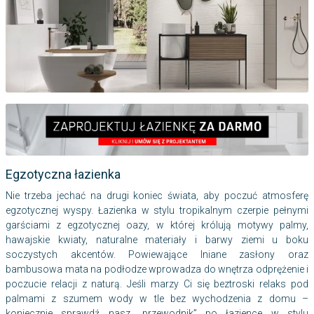
Egzotyczna łazienka
Nie trzeba jechać na drugi koniec świata, aby poczuć atmosferę
egzotycznej wyspy. Łazienka w stylu tropikalnym czerpie pełnymi
garściami z egzotycznej oazy, w której królują motywy palmy,
hawajskie kwiaty, naturalne materiały i barwy ziemi u boku
soczystych akcentów. Powiewające lniane zasłony oraz
bambusowa mata na podłodze wprowadza do wnętrza odprężenie i
poczucie relacji z naturą. Jeśli marzy Ci się beztroski relaks pod
palmami z szumem wody w tle bez wychodzenia z domu –
koniecznie sprawdź nasz „przewodnik” po łazience w stylu