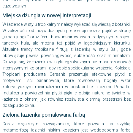
egzotycznym.
Miejska dżungla w nowej interpretacji
W łazience w stylu tropikalnym należy wykazać się wiedzą z botaniki.
W zależności od indywidualnych preferencji można pójść w stronę
„urban jungle” oraz feerii barw inspirowanych tradycyjnym strojem
tancerek hula, ale można też pójść w łagodniejszym kierunku.
Aktualne trendy tropikalne flirtują z łazienką w stylu Bali, gdzie
obowiązuje pewna powściągliwość, subtelność oraz minimalizm.
Okazuje się, że łazienka w stylu egzotycznym nie musi rezonować
intensywnymi kolorami, aby robić spektakularne wrażenie. Kolekcja
Tropicani producenta Cersanit prezentuje efektowne płytki z
motywem liści bananowca, które równoważą bogaty wzór
kolorystycznym minimalizmem w postaci bieli i czerni. Ponadto
metaliczna powierzchnia płytki pięknie odbija naturalne światło w
łazience z oknem, jak również rozświetla ciemną przestrzeń bez
dostępu do okna.
Zielona łazienka pomalowana farbą
Coraz częstszym rozwiązaniem, które pozwala na szybką
metamorfozę łazienki niskim kosztem jest wodoodporna farba