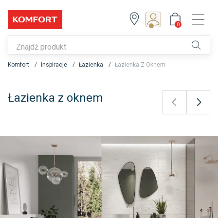
0
Z Klubem zyskujesz!
0
Zapisz się lub zaloguj
Komfort
Inspiracje
Łazienka
Łazienka Z Oknem
Łazienka z oknem