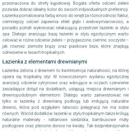
przeznaczona do strefy kąpielowej. Bogata oferta odcieni zieleni
pozwala dobrać idealny kolor do swoich indywidualnych preferencji.
Łazienka pomalowana farbą wnosi do wnętrza różnorodność faktur,
ciemniejszy odcień zapewnia efekt głębi i wielowymiarowości, a
ponadto potrafi wykreować relaksującą przestrzeń łazienki w stylu
spa. Dlatego aranżując bazę łazienki w stylu egzotycznym warto
celować w różne odcienie zieleni – przygaszone, ciemne, soczyste –
jak również ziemiste brązy oraz piaskowe beże, które znajdują
odniesienie w lasach tropikalnych.
Łazienka z elementami drewnianymi
Łazienka zielona z drewnem to kwintesencja naturalności, na której
opiera się tropikalny styl. W nowoczesnym wydaniu egzotycznej
aranżacji odcienie cytrynowe oraz wibrujące w oczach czerwienie
zasiadające dotąd na dodatkach, ustępują miejsca drewnianym i
drewnopodobnym elementom. Dlatego warto zainwestować nie
tylko w łazienkę z drewnianą podłogą lub imitującą naturalne
drewno, która pod względem łatwości pielęgnacji nie ma sobie
równych. Wśród dodatków łazienki w stylu tropikalnym także królują
naturalne materiały - rattanowe siedziska, bambusowe maty
podłogowe oraz plecione donice na kwiaty. Tak bezpretensjonalna