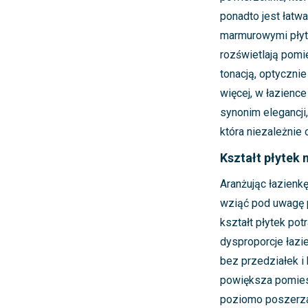
ponadto jest łatwa 
marmurowymi płyt
rozświetlają pomi
tonacją, optycznie
więcej, w łazienc
synonim elegancji
która niezależnie 
Kształt płyte
Aranżując łazienk
wziąć pod uwagę p
kształt płytek po
dysproporcje łazi
bez przedziałek i 
powiększa pomiesz
poziomo poszerzaj