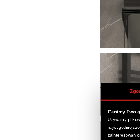
Zgo
Cenimy Twoją
Używamy plików c
najwygodniejsze
zainteresowań o