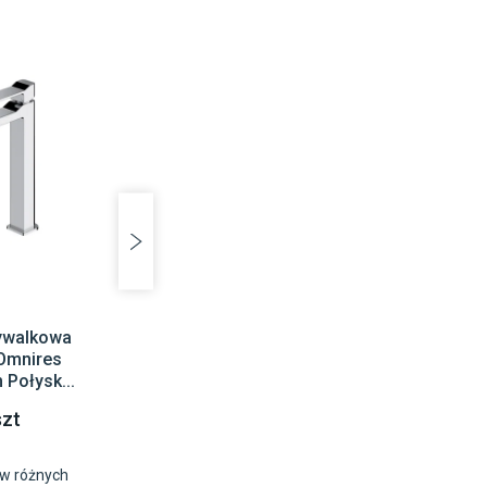
ywalkowa
Omnires
 Połysk...
szt
w różnych