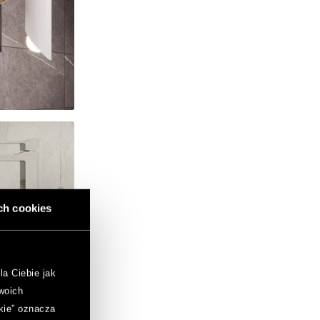
ch cookies
la Ciebie jak
woich
kie” oznacza