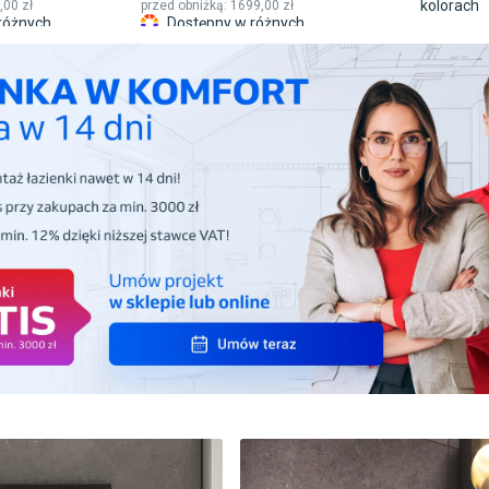
kolorach
,00 zł
przed obniżką:
1699,00 zł
różnych
Dostępny w różnych
kolorach
Różne rozmiary
Produkt z
djęcia
Produkt ze zdjęcia