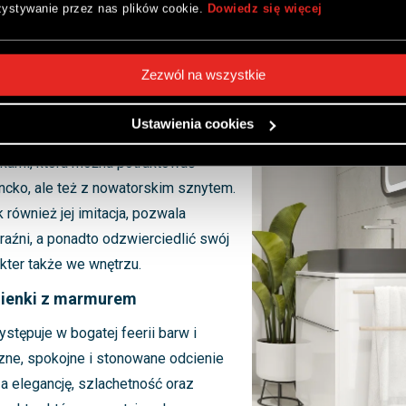
ystywanie przez nas plików cookie.
Dowiedz się więcej
Zezwól na wszystkie
rmurowymi płytkami
to inwestycja na długie lata, dlatego
Ustawienia cookies
a ponadczasowe łazienki z
kami, która można potraktować
ancko, ale też z nowatorskim sznytem.
k również jej imitacja, pozwala
aźni, a ponadto odzwierciedlić swój
akter także we wnętrzu.
zienki z marmurem
stępuje w bogatej feerii barw i
zne, spokojne i stonowane odcienie
 elegancję, szlachetność oraz