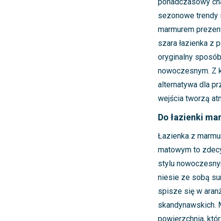
ponadczasowy char
sezonowe trendy i 
marmurem prezentu
szara łazienka z
oryginalny sposób
nowoczesnym. Z k
alternatywa dla pr
wejścia tworzą at
Do łazienki ma
Łazienka z marmu
matowym to zdecy
stylu nowoczesnym
niesie ze sobą su
spisze się w aranż
skandynawskich. M
powierzchnia, któ