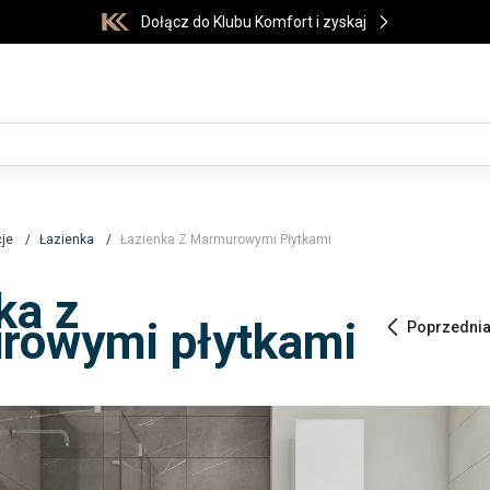
Dołącz do Klubu Komfort i zyskaj
cje
Łazienka
Łazienka Z Marmurowymi Płytkami
ka z
rowymi płytkami
Poprzedni