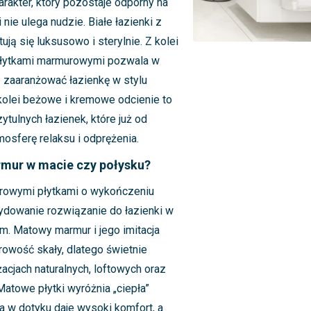
akter, który pozostaje odporny na
nie ulega nudzie. Białe łazienki z
ją się luksusowo i sterylnie. Z kolei
 płytkami marmurowymi pozwala w
 zaaranżować łazienkę w stylu
olei beżowe i kremowe odcienie to
zytulnych łazienek, które już od
mosferę relaksu i odprężenia.
rmur w macie czy połysku?
rowymi płytkami o wykończeniu
dowanie rozwiązanie do łazienki w
. Matowy marmur i jego imitacja
rowość skały, dlatego świetnie
acjach naturalnych, loftowych oraz
atowe płytki wyróżnia „ciepła”
ra w dotyku daje wysoki komfort, a