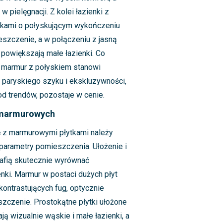
w pielęgnacji. Z kolei łazienki z
kami o połyskującym wykończeniu
eszczenie, a w połączeniu z jasną
 powiększają małe łazienki. Co
e marmur z połyskiem stanowi
, paryskiego szyku i ekskluzywności,
od trendów, pozostaje w cenie.
k marmurowych
ę z marmurowymi płytkami należy
arametry pomieszczenia. Ułożenie i
trafią skutecznie wyrównać
enki. Marmur w postaci dużych płyt
kontrastujących fug, optycznie
czenie. Prostokątne płytki ułożone
ą wizualnie wąskie i małe łazienki, a