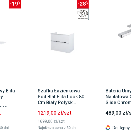
-19
-28
y Elita
Szafka Łazienkowa
Bateria Um
ły
Pod Blat Elita Look 80
Nablatowa 
Cm Biały Połysk...
Slide Chrom
060
t
1219,00 zł/szt
489,00 zł/
1699,00 zł/szt
Dostępny 
30 dni
Najniższa cena z 30 dni