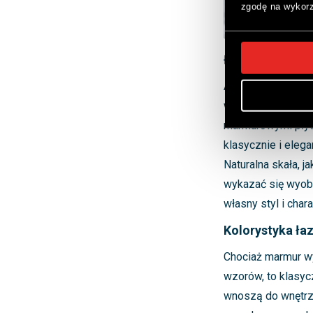
zgodę na wykorz
Łazienka z ma
Aranżacja łazienki 
warto postawić n
marmurowymi płyt
klasycznie i eleg
Naturalna skała, ja
wykazać się wyobr
własny styl i char
Kolorystyka ła
Chociaż marmur wy
wzorów, to klasyc
wnoszą do wnętrza