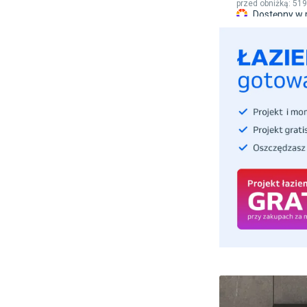
przed obniżką:
519
Dostępny w 
kolorach
Produkt ze z