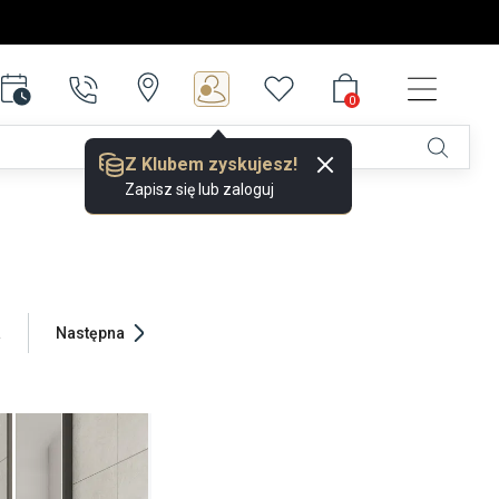
0
0
Z Klubem zyskujesz!
Zapisz się lub zaloguj
a
Następna