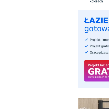
kolorach
Produkt ze z