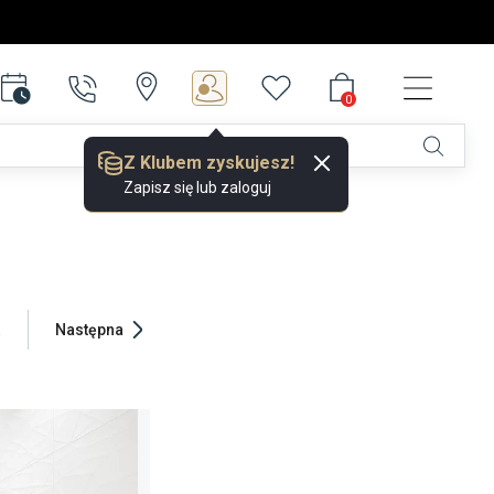
0
0
Z Klubem zyskujesz!
Zapisz się lub zaloguj
a
Następna