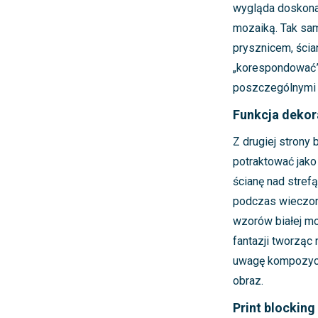
wygląda doskona
mozaiką. Tak sam
prysznicem, ścia
„korespondować
poszczególnymi 
Funkcja dekor
Z drugiej strony
potraktować jako 
ścianę nad stref
podczas wieczorne
wzorów białej m
fantazji tworząc 
uwagę kompozycje
obraz.
Print blocking