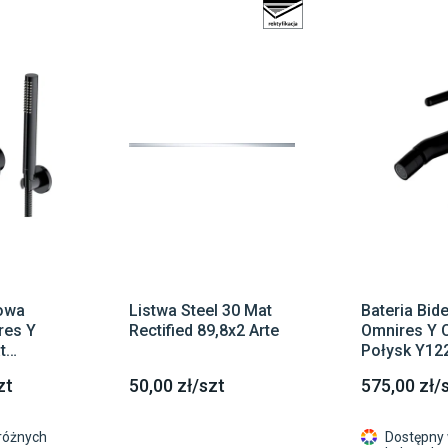
owa
Listwa Steel 30 Mat
Bateria Bid
res Y
Rectified 89,8x2 Arte
Omnires Y 
t
Połysk Y12
zt
50,00 zł/szt
575,00 zł/
różnych
Dostępny 