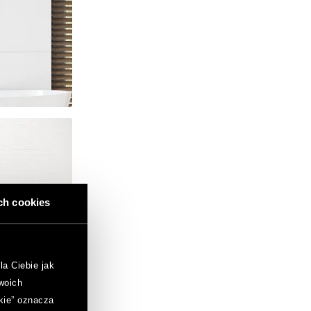
ch cookies
la Ciebie jak
woich
kie” oznacza