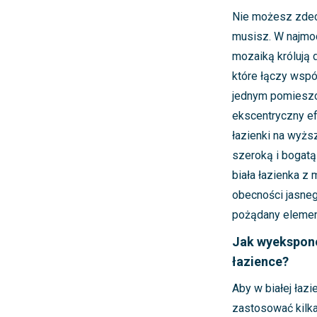
Nie możesz zdec
musisz. W najmod
mozaiką królują 
które łączy wspó
jednym pomieszcz
ekscentryczny efe
łazienki na wyżs
szeroką i bogatą
biała łazienka z 
obecności jasneg
pożądany element
Jak wyekspono
łazience?
Aby w białej łaz
zastosować kilka