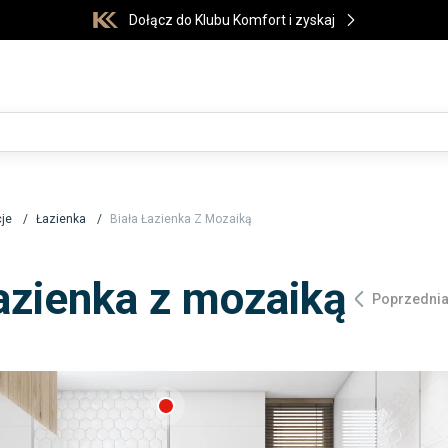
Dołącz do Klubu Komfort i zyskaj
cje
Łazienka
Biała Łazienka Z Mozaiką
łazienka z mozaiką
Poprzedni