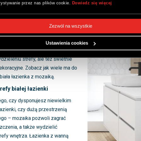
ystywanie przez nas plików cookie.
Dowiedz się więcej
Zezwól na wszystkie
a z mozaiką
 nudą? Mozaika to efektowny i
Ustawienia cookies
 ciekawą aranżację także białej
ydzieleniu strefy, ale też świetnie
dekoracyjne. Zobacz jak wiele ma do
iała łazienka z mozaiką.
refy białej łazienki
ego, czy dysponujesz niewielkim
azienki, czy dużą przestrzenią
ego – mozaika pozwoli zagrać
czenia, a także wydzielić
refy wnętrza. Łazienka z wanną