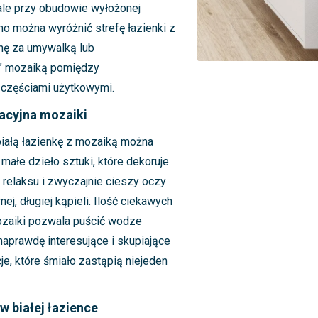
le przy obudowie wyłożonej
o można wyróżnić strefę łazienki z
nę za umywalką lub
” mozaiką pomiędzy
częściami użytkowymi.
acyjna mozaiki
 białą łazienkę z mozaiką można
małe dzieło sztuki, które dekoruje
ą relaksu i zwyczajnie cieszy oczy
j, długiej kąpieli. Ilość ciekawych
ozaiki pozwala puścić wodze
naprawdę interesujące i skupiające
, które śmiało zastąpią niejeden
 w białej łazience