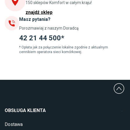
Szafki pod zlewozmywak
150 sklepów Komfort w całym kraju!
Blaty kuchenne laminowane
znajdź sklep
Masz pytania?
Jadalnia
Porozmawiaj z naszym Doradcą
Stoły do jadalni
Krzesła do jadalni
42 21 44 500*
Dywany szare
Lampy w stylu loftowym
* Opłata jak za połączenie lokalne zgodnie z aktualnym
cennikiem operatora sieci komórkowej.
Lampy wiszące do jadalni
Witryny do jadalni
Łazienka
Płytki łazienkowe
Deszczownice prysznicowe
Umywalki Cersanit
Glazura do łazienki
Kabiny prysznicowe 90x90
OBSŁUGA KLIENTA
Wanny Cersanit
Dostawa
Sypialnia