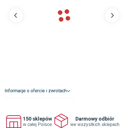
Materiał korpusu
:
Płyta laminowana
Kolor korpusu
:
Biały
Rodzaj wykończenia
:
Połysk
Dane adresowe dostawcy
:
SKLEPY KOMFORT S.A.

SREBRZYŃSKA 14 91-074 ŁÓDŹ POLSKA

sklep.internetowy@komfort.pl
Informacje o ofercie i zwrotach
150 sklepów
Darmowy odbiór
w całej Polsce
we wszystkich sklepach