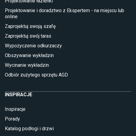
Projektowanie łazienki
Płytki na balkon
Lampy stojące LED
Projektowanie i doradztwo z Ekspertem - na miejscu lub
online
Płytki
Zaprojektuj swoją szafę
Płytki betonowe
Zaprojektuj swój taras
Płytki Cersanit
Płytki wielkoformatowe
Wypożyczenie odkurzaczy
Gres (szkliwiony)
Obszywanie wykładzin
Glazura
Płytki marmurowe
Wycinanie wykładzin
Odbiór zużytego sprzętu AGD
INSPIRACJE
Inspiracje
Porady
Katalog podłogi i drzwi