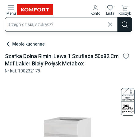
Przejdź do treści głównej
Menu
Konto
Lista
Koszyk
Meble kuchenne
Szafka Dolna Rimini Lewa 1 Szuflada 50x82 Cm
Mdf Lakier Biały Połysk Metabox
Nr kat.
100232178