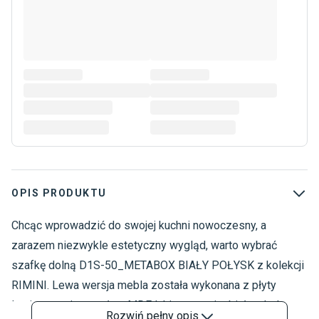
OPIS PRODUKTU
Chcąc wprowadzić do swojej kuchni nowoczesny, a
M
S
zarazem niezwykle estetyczny wygląd, warto wybrać
M
szafkę dolną D1S-50_METABOX BIAŁY POŁYSK z kolekcji
M
RIMINI. Lewa wersja mebla została wykonana z płyty
K
laminowanej oraz płyty MDF lakierowanej o białym kolorze.
M
Rozwiń
pełny opis