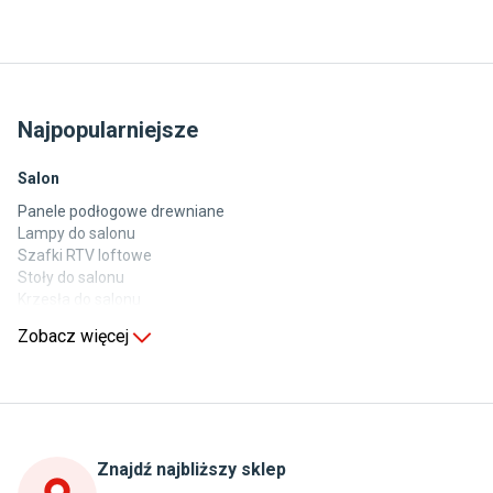
Najpopularniejsze
Salon
Panele podłogowe drewniane
Lampy do salonu
Szafki RTV loftowe
Stoły do salonu
Krzesła do salonu
Komody do salonu
Zobacz więcej
Kuchnia
Stoły do kuchni
Krzesła do kuchni
Szafki kuchenne stojące (dolne)
Znajdź najbliższy sklep
Szafki kuchenne wiszące (górne)