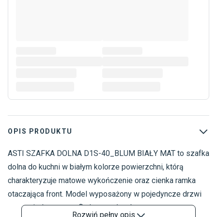
OPIS PRODUKTU
ASTI SZAFKA DOLNA D1S-40_BLUM BIAŁY MAT to szafka
M
M
dolna do kuchni w białym kolorze powierzchni, którą
M
charakteryzuje matowe wykończenie oraz cienka ramka
K
otaczająca front. Model wyposażony w pojedyncze drzwi
M
oraz pojedynczą szufladę został wzbogacony o system
S
Rozwiń
pełny opis