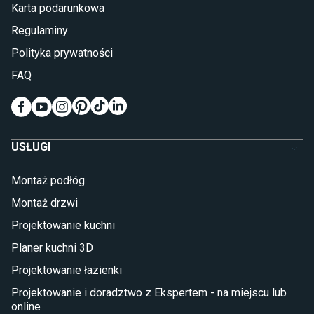
Karta podarunkowa
Materace piankowe
Lampy do sypialni
Regulaminy
Kinkiety do sypialni
Polityka prywatności
Pokój dziecięcy
FAQ
Wykładziny do pokoju dziecięcego
Meble do pokoju dziecięcego
Komody dla dzieci
Szafy dla dzieci
USŁUGI
Łóżka dla dziecka (młodzieżowe)
Lampy w stylu młodzieżowym
Montaż podłóg
Taras i balkon
Montaż drzwi
Deski tarasowe kompozytowe
Projektowanie kuchni
Sztuczna trawa miękka
Koce i pledy
Planer kuchni 3D
Płytki tarasowe
Projektowanie łazienki
Płytki na balkon
Lampy stojące LED
Projektowanie i doradztwo z Ekspertem - na miejscu lub
online