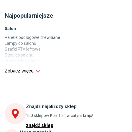
Najpopularniejsze
Salon
Panele podłogowe drewniane
Lampy do salonu
Szafki RTV loftowe
Stoły do salonu
Krzesła do salonu
Komody do salonu
Zobacz więcej
Kuchnia
Stoły do kuchni
Krzesła do kuchni
Szafki kuchenne stojące (dolne)
Znajdź najbliższy sklep
Szafki kuchenne wiszące (górne)
Szafki pod zlewozmywak
150 sklepów Komfort w całym kraju!
Blaty kuchenne laminowane
znajdź sklep