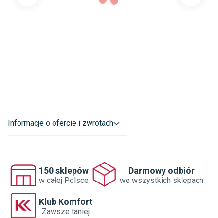
szuflad
:
Materiał korpusu
:
Płyta laminowana
Kolor korpusu
:
Biały
Rodzaj wykończenia
:
Mat
Dane adresowe dostawcy
:
SKLEPY KOMFORT S.A.

SREBRZYŃSKA 14 91-074 ŁÓDŹ POLSKA

sklep.internetowy@komfort.pl
Informacje o ofercie i zwrotach
150 sklepów
Darmowy odbiór
w całej Polsce
we wszystkich sklepach
Klub Komfort
Zawsze taniej