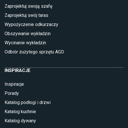
Płytki
Zaprojektuj swoją szafę
Płytki betonowe
Zaprojektuj swój taras
Płytki Cersanit
Płytki wielkoformatowe
Wypożyczenie odkurzaczy
Gres (szkliwiony)
Obszywanie wykładzin
Glazura
Płytki marmurowe
Wycinanie wykładzin
Odbiór zużytego sprzętu AGD
INSPIRACJE
Inspiracje
Porady
Katalog podłogi i drzwi
Katalog kuchnie
Katalog dywany