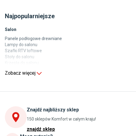
Najpopularniejsze
Salon
Panele podłogowe drewniane
Lampy do salonu
Szafki RTV loftowe
Stoły do salonu
Krzesła do salonu
Komody do salonu
Zobacz więcej
Kuchnia
Stoły do kuchni
Krzesła do kuchni
Szafki kuchenne stojące (dolne)
Znajdź najbliższy sklep
Szafki kuchenne wiszące (górne)
Szafki pod zlewozmywak
150 sklepów Komfort w całym kraju!
Blaty kuchenne laminowane
znajdź sklep