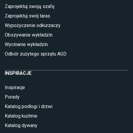
Płytki
Zaprojektuj swoją szafę
Płytki betonowe
Zaprojektuj swój taras
Płytki Cersanit
Płytki wielkoformatowe
Wypożyczenie odkurzaczy
Gres (szkliwiony)
Obszywanie wykładzin
Glazura
Płytki marmurowe
Wycinanie wykładzin
Odbiór zużytego sprzętu AGD
INSPIRACJE
Inspiracje
Porady
Katalog podłogi i drzwi
Katalog kuchnie
Katalog dywany