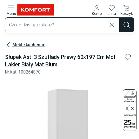
Przejdź do treści głównej
Menu
Konto
Lista
Koszyk
Meble kuchenne
Słupek Asti 3 Szuflady Prawy 60x197 Cm Mdf
Lakier Biały Mat Blum
Nr kat.
100264870