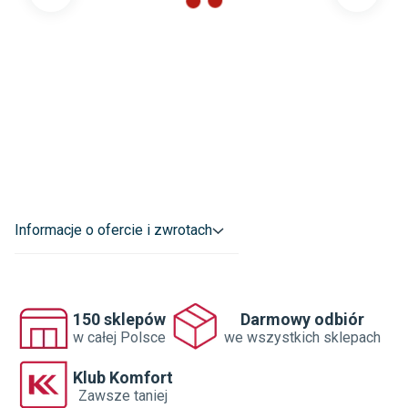
szuflad
:
Materiał korpusu
:
Płyta laminowana
Kolor korpusu
:
Biały
Rodzaj wykończenia
:
Mat
Dane adresowe dostawcy
:
SKLEPY KOMFORT S.A.

SREBRZYŃSKA 14 91-074 ŁÓDŹ POLSKA

sklep.internetowy@komfort.pl
Informacje o ofercie i zwrotach
150 sklepów
Darmowy odbiór
w całej Polsce
we wszystkich sklepach
Klub Komfort
Zawsze taniej