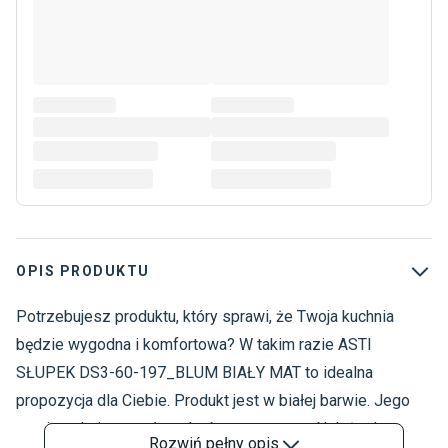
OPIS PRODUKTU
Potrzebujesz produktu, który sprawi, że Twoja kuchnia
M
M
będzie wygodna i komfortowa? W takim razie ASTI
M
SŁUPEK DS3-60-197_BLUM BIAŁY MAT to idealna
M
propozycja dla Ciebie. Produkt jest w białej barwie. Jego
K
powierzchnia została wykończona matem. Należy do
M
Rozwiń
pełny opis