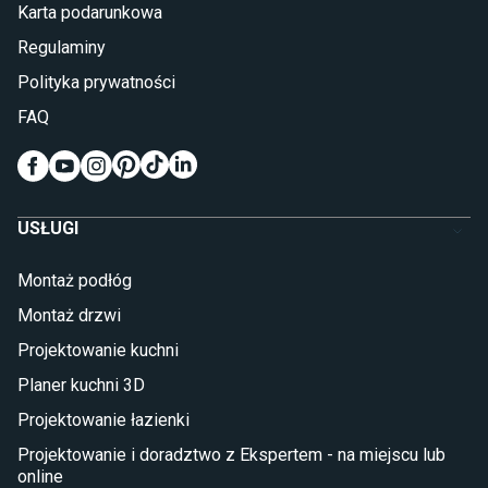
Karta podarunkowa
Materace piankowe
Lampy do sypialni
Regulaminy
Kinkiety do sypialni
Polityka prywatności
Pokój dziecięcy
FAQ
Wykładziny do pokoju dziecięcego
Meble do pokoju dziecięcego
Komody dla dzieci
Szafy dla dzieci
USŁUGI
Łóżka dla dziecka (młodzieżowe)
Lampy w stylu młodzieżowym
Montaż podłóg
Taras i balkon
Montaż drzwi
Deski tarasowe kompozytowe
Projektowanie kuchni
Sztuczna trawa miękka
Koce i pledy
Planer kuchni 3D
Płytki tarasowe
Projektowanie łazienki
Płytki na balkon
Lampy stojące LED
Projektowanie i doradztwo z Ekspertem - na miejscu lub
online