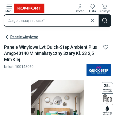
Przejdź do treści głównej
Menu
Konto
Lista
Koszyk
Panele winylowe
Panele Winylowe Lvt Quick-Step Ambient Plus
Amgp40140 Minimalistyczny Szary Kl. 33 2,5
Mm Klej
Nr kat.
100148060