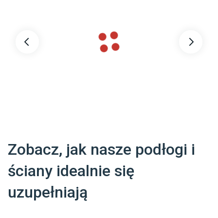
Montaż w łazience
:
Tak
Grubość warstwy ścieralnej
:
BRAK
Materiał główny
:
FLEX Winyl
Zobacz, jak nasze podłogi i
ściany idealnie się
uzupełniają