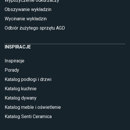
Wypożyczenie odkurzaczy
Gres (szkliwiony)
Obszywanie wykładzin
Glazura
Płytki marmurowe
Wycinanie wykładzin
Odbiór zużytego sprzętu AGD
INSPIRACJE
Inspiracje
Porady
Katalog podłogi i drzwi
Katalog kuchnie
Katalog dywany
Katalog meble i oświetlenie
Katalog Senti Ceramica