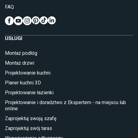
Pokój dziecięcy
FAQ
Wykładziny do pokoju dziecięcego
Meble do pokoju dziecięcego
Komody dla dzieci
Szafy dla dzieci
USŁUGI
Łóżka dla dziecka (młodzieżowe)
Lampy w stylu młodzieżowym
Montaż podłóg
Taras i balkon
Montaż drzwi
Deski tarasowe kompozytowe
Projektowanie kuchni
Sztuczna trawa miękka
Koce i pledy
Planer kuchni 3D
Płytki tarasowe
Projektowanie łazienki
Płytki na balkon
Lampy stojące LED
Projektowanie i doradztwo z Ekspertem - na miejscu lub
online
Płytki
Zaprojektuj swoją szafę
Płytki betonowe
Zaprojektuj swój taras
Płytki Cersanit
Płytki wielkoformatowe