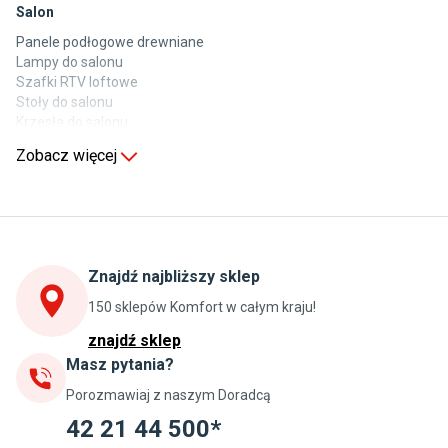
Salon
Panele podłogowe drewniane
Lampy do salonu
Szafki RTV loftowe
Stoły do salonu
Krzesła do salonu
Komody do salonu
Zobacz więcej
Kuchnia
Stoły do kuchni
Krzesła do kuchni
Szafki kuchenne stojące (dolne)
Znajdź najbliższy sklep
Szafki kuchenne wiszące (górne)
Szafki pod zlewozmywak
150 sklepów Komfort w całym kraju!
Blaty kuchenne laminowane
znajdź sklep
Masz pytania?
Jadalnia
Porozmawiaj z naszym Doradcą
Stoły do jadalni
Krzesła do jadalni
42 21 44 500*
Dywany szare