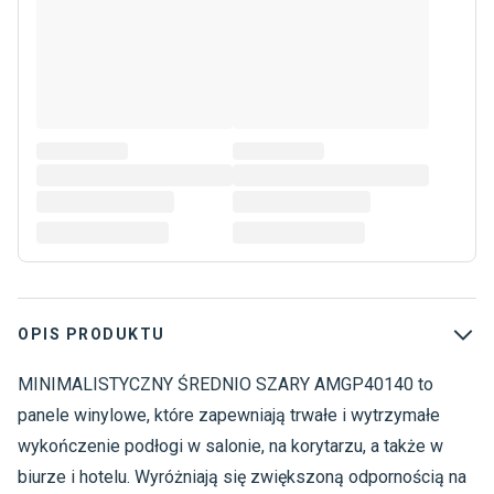
OPIS PRODUKTU
MINIMALISTYCZNY ŚREDNIO SZARY AMGP40140 to
P
P
panele winylowe, które zapewniają trwałe i wytrzymałe
P
wykończenie podłogi w salonie, na korytarzu, a także w
P
biurze i hotelu. Wyróżniają się zwiększoną odpornością na
P