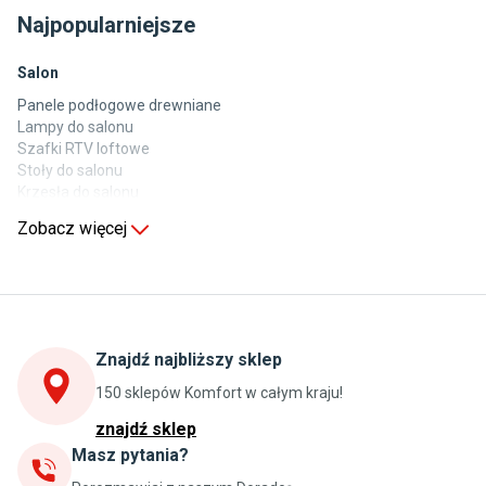
Najpopularniejsze
Salon
Panele podłogowe drewniane
Lampy do salonu
Szafki RTV loftowe
Stoły do salonu
Krzesła do salonu
Komody do salonu
Zobacz więcej
Kuchnia
Stoły do kuchni
Krzesła do kuchni
Szafki kuchenne stojące (dolne)
Znajdź najbliższy sklep
Szafki kuchenne wiszące (górne)
Szafki pod zlewozmywak
150 sklepów Komfort w całym kraju!
Blaty kuchenne laminowane
znajdź sklep
Masz pytania?
Jadalnia