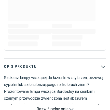
OPIS PRODUKTU
Szukasz lampy wiszącej do łazienki w stylu zen, beżowej
O
L
sypialni lub salonu bazującego na kolorach ziemi?
L
Prezentowana lampa wisząca Bordesley na cienkim i
L
czarnym przewodzie zwieńczona jest abażurem
N
przypominającym słomkowy koszyk, który łączy
Rozwiń
pełny opis