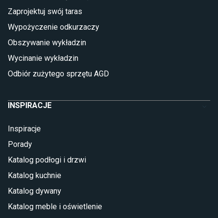
Płytki betonowe
Zaprojektuj swój taras
Płytki Cersanit
Płytki wielkoformatowe
Wypożyczenie odkurzaczy
Gres (szkliwiony)
Obszywanie wykładzin
Glazura
Płytki marmurowe
Wycinanie wykładzin
Odbiór zużytego sprzętu AGD
INSPIRACJE
Inspiracje
Porady
Katalog podłogi i drzwi
Katalog kuchnie
Katalog dywany
Katalog meble i oświetlenie