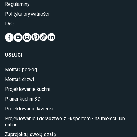
Lampy do sypialni
Regulaminy
Kinkiety do sypialni
Polityka prywatności
Pokój dziecięcy
FAQ
Wykładziny do pokoju dziecięcego
Meble do pokoju dziecięcego
Komody dla dzieci
Szafy dla dzieci
USŁUGI
Łóżka dla dziecka (młodzieżowe)
Lampy w stylu młodzieżowym
Montaż podłóg
Taras i balkon
Montaż drzwi
Deski tarasowe kompozytowe
Projektowanie kuchni
Sztuczna trawa miękka
Koce i pledy
Planer kuchni 3D
Płytki tarasowe
Projektowanie łazienki
Płytki na balkon
Lampy stojące LED
Projektowanie i doradztwo z Ekspertem - na miejscu lub
online
Płytki
Zaprojektuj swoją szafę