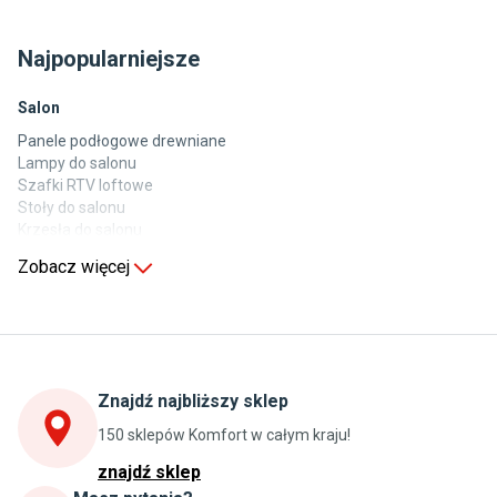
Najpopularniejsze
Salon
Panele podłogowe drewniane
Lampy do salonu
Szafki RTV loftowe
Stoły do salonu
Krzesła do salonu
Komody do salonu
Zobacz więcej
Kuchnia
Stoły do kuchni
Krzesła do kuchni
Szafki kuchenne stojące (dolne)
Znajdź najbliższy sklep
Szafki kuchenne wiszące (górne)
Szafki pod zlewozmywak
150 sklepów Komfort w całym kraju!
Blaty kuchenne laminowane
znajdź sklep