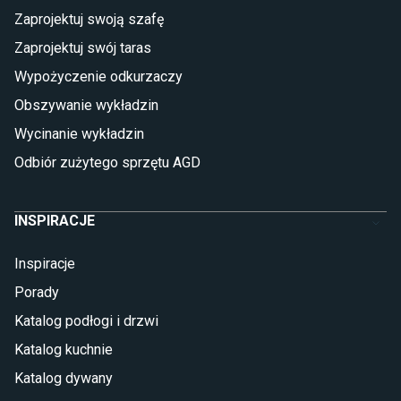
Płytki
Zaprojektuj swoją szafę
Płytki betonowe
Zaprojektuj swój taras
Płytki Cersanit
Płytki wielkoformatowe
Wypożyczenie odkurzaczy
Gres (szkliwiony)
Obszywanie wykładzin
Glazura
Płytki marmurowe
Wycinanie wykładzin
Odbiór zużytego sprzętu AGD
INSPIRACJE
Inspiracje
Porady
Katalog podłogi i drzwi
Katalog kuchnie
Katalog dywany