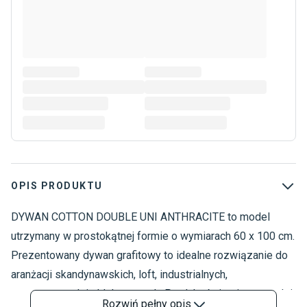
OPIS PRODUKTU
DYWAN COTTON DOUBLE UNI ANTHRACITE to model
D
D
utrzymany w prostokątnej formie o wymiarach 60 x 100 cm.
D
Prezentowany dywan grafitowy to idealne rozwiązanie do
D
aranżacji skandynawskich, loft, industrialnych,
D
nowoczesnych i eklektycznych. Produkt świetnie sprawdzi
D
Rozwiń
pełny opis