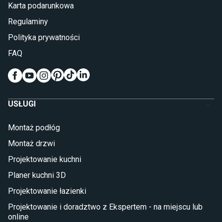
Karta podarunkowa
Materace piankowe
Lampy do sypialni
Regulaminy
Kinkiety do sypialni
Polityka prywatności
Pokój dziecięcy
FAQ
Wykładziny do pokoju dziecięcego
Meble do pokoju dziecięcego
Komody dla dzieci
Szafy dla dzieci
USŁUGI
Łóżka dla dziecka (młodzieżowe)
Lampy w stylu młodzieżowym
Montaż podłóg
Taras i balkon
Montaż drzwi
Deski tarasowe kompozytowe
Projektowanie kuchni
Sztuczna trawa miękka
Koce i pledy
Planer kuchni 3D
Płytki tarasowe
Projektowanie łazienki
Płytki na balkon
Lampy stojące LED
Projektowanie i doradztwo z Ekspertem - na miejscu lub
online