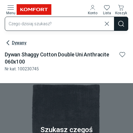
Przejdź do treści głównej
Menu
Konto
Lista
Koszyk
Dywany
Dywan Shaggy Cotton Double Uni Anthracite
060x100
Nr kat.
100230745
Szukasz czegoś