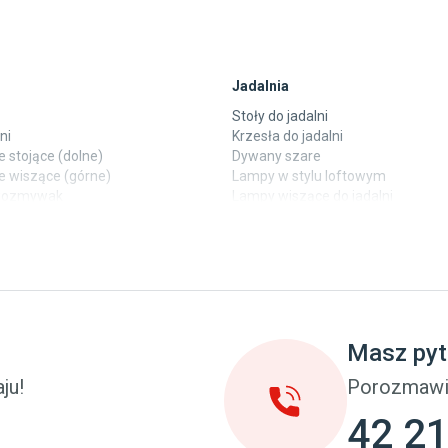
Jadalnia
Stoły do jadalni
ni
Krzesła do jadalni
 stojące (dolne)
Dywany szare
e wiszące (górne)
Lampy w stylu loftowym
ewozmywak
Lampy wiszące do jadalni
 laminowane
Witryny do jadalni
y
Taras i balkon
pokoju dziecięcego
Deski tarasowe kompozytowe
u dziecięcego
Sztuczna trawa miękka
eci
Koce i pledy
Masz pyt
Płytki tarasowe
cka (młodzieżowe)
Płytki na balkon
ju!
Porozmawi
 młodzieżowym
Lampy stojące LED
42 21