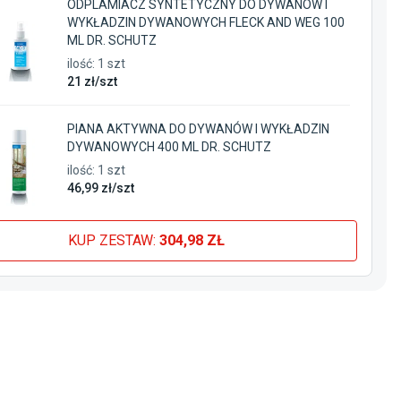
ODPLAMIACZ SYNTETYCZNY DO DYWANÓW I
WYKŁADZIN DYWANOWYCH FLECK AND WEG 100
ML DR. SCHUTZ
ilość:
1
szt
21
zł/
szt
PIANA AKTYWNA DO DYWANÓW I WYKŁADZIN
DYWANOWYCH 400 ML DR. SCHUTZ
ilość:
1
szt
46
,99
zł/
szt
KUP ZESTAW:
304,98 ZŁ