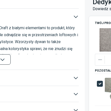
Dedy
Dowiedz s
TWÓJ PRO
aft z białymi elementami to produkt, który
Dywany
Kolekcje
Dywany do salonu
e odnajdzie się w przestrzeniach loftowych i
Dywany wzór geomet
listyce. Wzorzysty dywan to także
Weltom
Szare
Ge
lna kolorystyka sprawi, że nie znudzi się
oletni komfort chodzenia po podłodze.
no model We Draft sprawia, że będzie on
ywan syntetyczny o właściwościach
POZOSTAŁ
odel dostępny jedynie w sieci sklepów
ne
ropylen Heat Set Frise