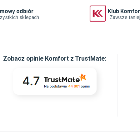
rmowy odbiór
Klub Komfor
zystkich sklepach
Zawsze tanie
Zobacz
opinie Komfort z TrustMate
: