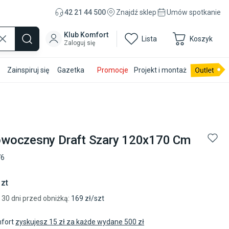
42 21 44 500
Znajdź sklep
Umów spotkanie
Klub Komfort
Lista
Koszyk
Zaloguj się
Zainspiruj się
Gazetka
Promocje
Projekt i montaż
woczesny Draft Szary 120x170 Cm
76
szt
 30 dni przed obniżką:
169
zł/
szt
mfort
zyskujesz 15 zł za każde wydane 500 zł