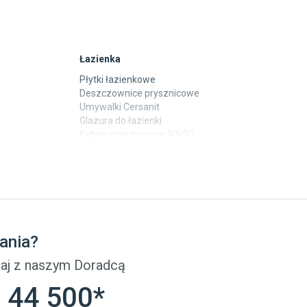
Łazienka
Płytki łazienkowe
Deszczownice prysznicowe
Umywalki Cersanit
Glazura do łazienki
Kabiny prysznicowe 90x90
Wanny Cersanit
Płytki
Płytki betonowe
Płytki Cersanit
Płytki wielkoformatowe
ania?
Gres (szkliwiony)
Glazura
aj z naszym Doradcą
Płytki marmurowe
 44 500*