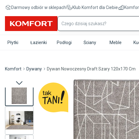
Przejdź do treści głównej
Darmowy odbiór w sklepach
Klub Komfort
dla Ciebie
Komfor
Płytki
Łazienki
Podłogi
Ściany
Meble
Ku
Komfort
Dywany
Dywan Nowoczesny Draft Szary 120x170 Cm