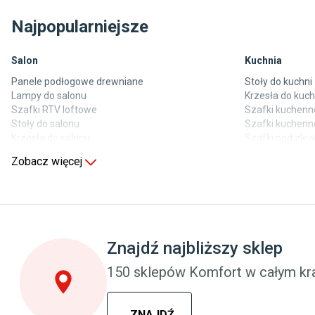
Najpopularniejsze
Salon
Kuchnia
Panele podłogowe drewniane
Stoły do kuchni
Lampy do salonu
Krzesła do kuch
Szafki RTV loftowe
Szafki kuchenne
Stoły do salonu
Szafki kuchenn
Krzesła do salonu
Szafki pod zl
Komody do salonu
Blaty kuchenne
Zobacz więcej
Sypialnia
Pokój dziecięc
Wykładzina do sypialni
Wykładziny do 
Szafy do sypialni
Meble do pokoj
Łóżka z pojemnikiem
Komody dla dzi
Znajdź najbliższy sklep
Materace piankowe
Szafy dla dzieci
Lampy do sypialni
Łóżka dla dzie
150 sklepów Komfort w całym kra
Kinkiety do sypialni
Lampy w stylu
ZNAJDŹ