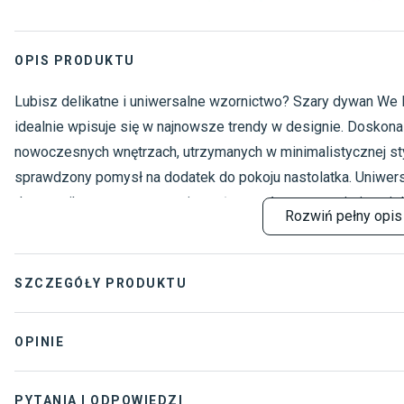
OPIS PRODUKTU
Lubisz delikatne i uniwersalne wzornictwo? Szary dywan We Dr
idealnie wpisuje się w najnowsze trendy w designie. Doskonal
nowoczesnych wnętrzach, utrzymanych w minimalistycznej sty
sprawdzony pomysł na dodatek do pokoju nastolatka. Uniwersa
domownikom, a gęste runo i sprężysty włos zapewnią im wiel
Rozwiń
pełny opis
Niezwykła trwałość włókien heat set, z których wyprodukowa
odporny na ścieranie, tarcie, płynne zabrudzenia i wilgoć. D
antystatycznych to także dobre rozwiązanie dla alergików. M
SZCZEGÓŁY PRODUKTU
KOMFORT.
Rodzaj dywanu
:
Nowoczes
OPINIE
Materiał
:
100% Polip
PYTANIA I ODPOWIEDZI
Gwarancja
:
2 lata