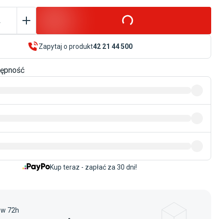
.
Zapytaj o produkt
42 21 44 500
tępność
Kup teraz - zapłać za 30 dni!
 w 72h