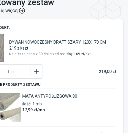
kowany zestaw
ię więcej
DUKT:
Dywany do sypialni
Dywany prostokątne
Dywany tkane maszynowo
Dywan
Dywany 140x200
Dywany heat set
140 cm x 200 cm
Prostokąt
Tkane m
DYWAN NOWOCZESNY DRAFT SZARY 120X170 CM
ryczny
Dywany szare
Do salonu
Dywany młodzieżowe
Do sypialni
Hea
219
zł/
szt
Najniższa cena z 30 dni przed obniżką:
169
zł/
szt
ometryczny
Młodzieżowy
219,00 zł
1
szt
E PRODUKTY ZESTAWU:
MATA ANTYPOŚLIZGOWA 80
ilość:
1
mb
17
,99
zł/
mb