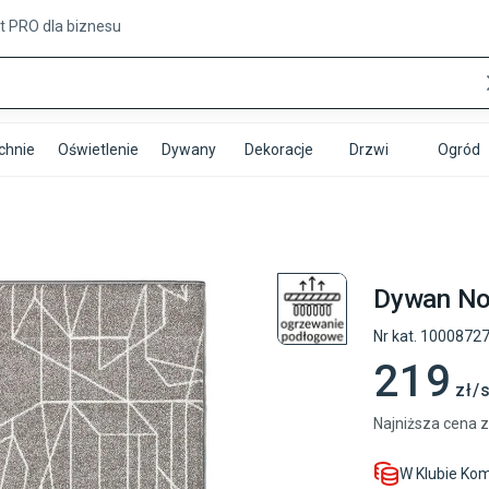
t PRO
dla biznesu
chnie
Oświetlenie
Dywany
Dekoracje
Drzwi
Ogród
Dywan No
Nr kat.
1000872
219
zł/
Najniższa cena z
W Klubie Ko