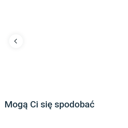
Pomieszczenie
:
Do salonu
Do sypialni
Ogrzewanie podłogowe
:
Tak
Triada Produktowa
:
Tak Tani
Dane adresowe dostawcy
:
Fabryka Dywanów  WELTOM  S.A.

GEN.JÓZEFA HALLERA 2 97-200 TOMASZÓW MAZOWIECKI POLSK
Info@weltom.pl
Mogą Ci się spodobać