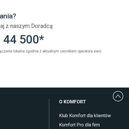
Płytki Cersanit
Płytki wielkoformatowe
ania?
Gres (szkliwiony)
Glazura
aj z naszym Doradcą
Płytki marmurowe
 44 500*
ołączenie lokalne zgodnie z aktualnym cennikiem operatora sieci
O KOMFORT
Klub Komfort dla klientów
Komfort Pro dla firm