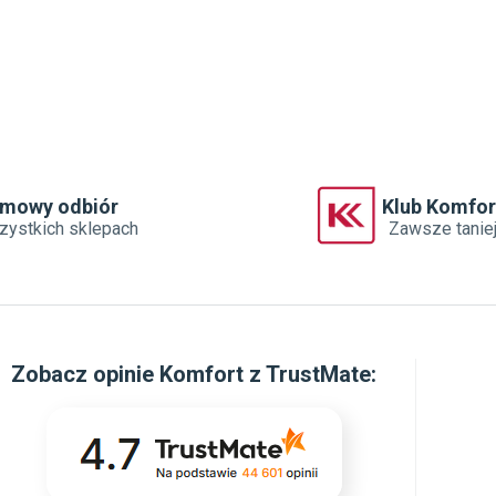
rmowy odbiór
Klub Komfor
zystkich sklepach
Zawsze tanie
Zobacz
opinie Komfort z TrustMate
: