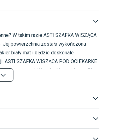
chenne? W takim razie ASTI SZAFKA WISZĄCA
Meble kuchenne
Sy
Meble kuchenne w st
 Jej powierzchnia została wykończona
Meble kuchenne 80c
kier biały mat i będzie doskonale
Biały
80 cm
Loft
ekcji. ASTI SZAFKA WISZĄCA POD OCIEKARKE
yty laminowanej. Wysokość produktu to 72
A WISZĄCA POD OCIEKARKE G2C-80 BIAŁY MAT
iały mat