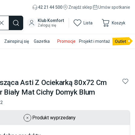
42 21 44 500
Znajdź sklep
Umów spotkanie
Klub Komfort
Lista
Koszyk
Zaloguj się
Zainspiruj się
Gazetka
Promocje
Projekt i montaż
sząca Asti Z Ociekarką 80x72 Cm
r Biały Mat Cichy Domyk Blum
12
Produkt wyprzedany