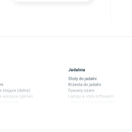
Jadalnia
Stoły do jadalni
ni
Krzesła do jadalni
 stojące (dolne)
Dywany szare
e wiszące (górne)
Lampy w stylu loftowym
ewozmywak
Lampy wiszące do jadalni
 laminowane
Witryny do jadalni
y
Taras i balkon
pokoju dziecięcego
Deski tarasowe kompozytowe