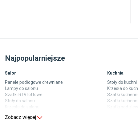
Najpopularniejsze
Salon
Kuchnia
Panele podłogowe drewniane
Stoły do kuchni
Lampy do salonu
Krzesła do kuch
Szafki RTV loftowe
Szafki kuchenne
Stoły do salonu
Szafki kuchenn
Krzesła do salonu
Szafki pod zl
Komody do salonu
Blaty kuchenne
Zobacz więcej
Sypialnia
Pokój dziecięc
Wykładzina do sypialni
Wykładziny do 