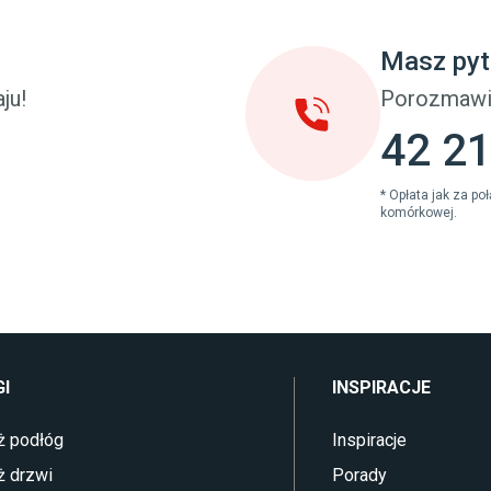
u dziecięcego
Sztuczna trawa miękka
eci
Koce i pledy
Masz pyt
Płytki tarasowe
cka (młodzieżowe)
Płytki na balkon
ju!
Porozmawi
 młodzieżowym
Lampy stojące LED
42 21
* Opłata jak za p
komórkowej.
I
INSPIRACJE
ż podłóg
Inspiracje
ż drzwi
Porady