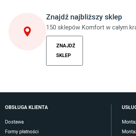
Szafy do sypialni
Meble do pokoj
Łóżka z pojemnikiem
Komody dla dzi
Znajdź najbliższy sklep
Materace piankowe
Szafy dla dzieci
Lampy do sypialni
Łóżka dla dzie
150 sklepów Komfort w całym kra
Kinkiety do sypialni
Lampy w stylu
ZNAJDŹ
SKLEP
OBSŁUGA KLIENTA
USŁUG
Dostawa
Monta
Formy płatności
Monta