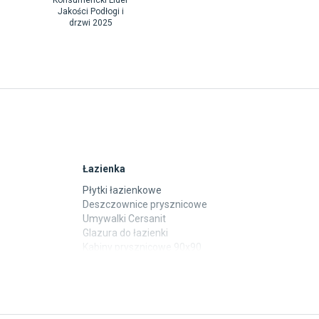
Konsumencki Lider
Jakości Podłogi i
drzwi 2025
Łazienka
Płytki łazienkowe
Deszczownice prysznicowe
Umywalki Cersanit
Glazura do łazienki
Kabiny prysznicowe 90x90
Wanny Cersanit
Płytki
Płytki betonowe