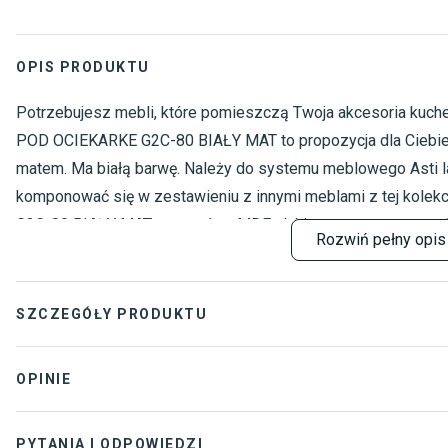
OPIS PRODUKTU
Potrzebujesz mebli, które pomieszczą Twoja akcesoria ku
POD OCIEKARKE G2C-80 BIAŁY MAT to propozycja dla Ciebie.
matem. Ma białą barwę. Należy do systemu meblowego Asti la
komponować się w zestawieniu z innymi meblami z tej kol
G2C-80 BIAŁY MAT powstała z MDFu lakierowanego oraz z pł
Rozwiń
pełny opis
cm, szerokość to 80 cm, a głębokość 32 cm. ASTI SZAFK
jest wyposażona w podwójne drzwiczki oraz cichy domyk.
SZCZEGÓŁY PRODUKTU
Ilość drzwi
:
2 szt
OPINIE
System meblowy
:
Asti lakier b
PYTANIA I ODPOWIEDZI
Rodzaj okuć
:
Blum