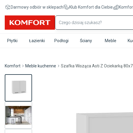
Przejdź do treści głównej
Darmowy odbiór w sklepach
Klub Komfort
dla Ciebie
Komfor
Płytki
Łazienki
Podłogi
Ściany
Meble
Ku
Komfort
Meble kuchenne
Szafka Wisząca Asti Z Ociekarką 80x