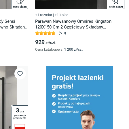
+1 rozmiar
|
+1 kolor
y Sensi
Parawan Nawannowy Omnires Kingston
uwno-Składany
120X150 Cm 2-Częściowy Składany
037
Uniwersalny Chrom Xhe20Crtr
(
5.0
)
929
zł/
szt
Cena katalogowa
:
1 200
zł/
szt