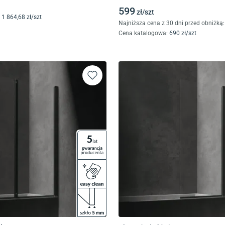
599
zł/
szt
1 864
,68
zł/
szt
Najniższa cena z 30 dni przed obniżką:
Cena katalogowa
:
690
zł/
szt