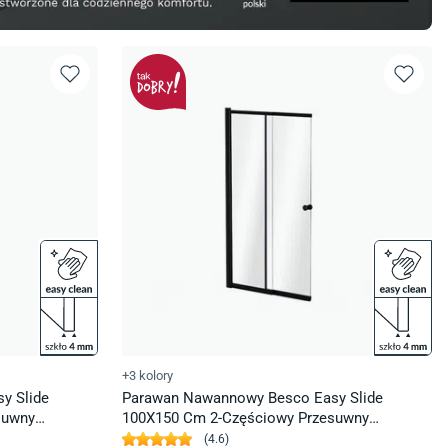
+3 kolory
y Slide
Parawan Nawannowy Besco Easy Slide
suwny
100X150 Cm 2-Częściowy Przesuwny
Uniwersalny Czarny Pesb-2S
(
4.6
)