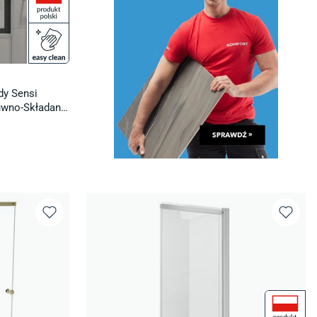
y Sensi
uwno-Składany