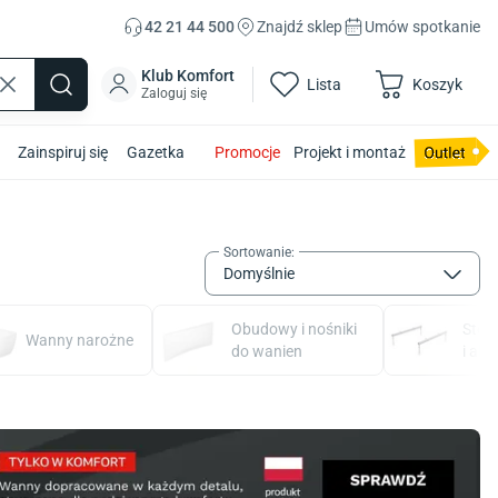
42 21 44 500
Znajdź sklep
Umów spotkanie
Klub Komfort
Lista
Koszyk
Zaloguj się
Zainspiruj się
Gazetka
Promocje
Projekt i montaż
Sortowanie
:
Domyślnie
Obudowy i nośniki
Stel
Wanny narożne
do wanien
i akc