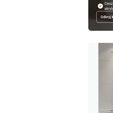
Ciesz
akryl
Odkryj 