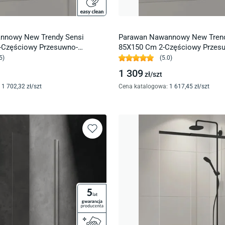
nnowy New Trendy Sensi
Parawan Nawannowy New Trend
-Częściowy Przesuwno-
85X150 Cm 2-Częściowy Przes
ersalny Chrom Połysk P-0038
Uniwersalny Chrom Połysk P-0
5
)
(
5.0
)
1 309
zł/
szt
1 702
,32
zł/
szt
Cena katalogowa
:
1 617
,45
zł/
szt