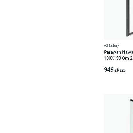
+3 kolory
Parawan Nawa
100X150 Cm 2
Uniwersalny G
949
2S
zł/
szt