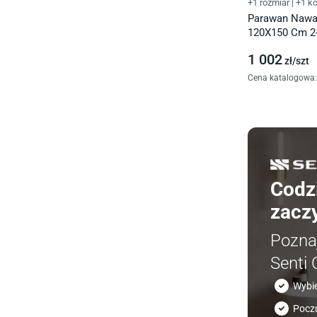
+1 rozmiar
|
+1 ko
Parawan Nawa
120X150 Cm 2
Uniwersalny C
1 002
zł/
szt
Cena katalogowa
:
Codz
zaczy
Poznaj
Senti 
Wybie
Poczu