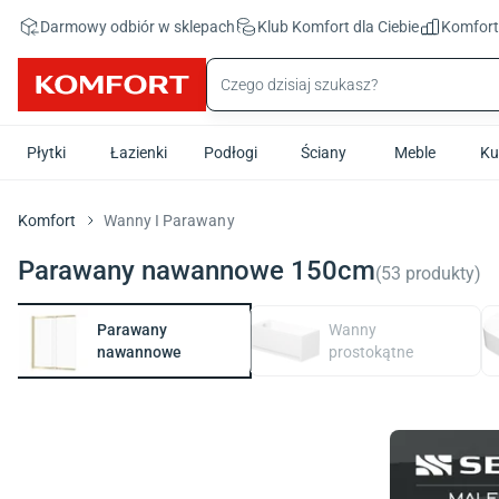
Przejdź do treści głównej
Darmowy odbiór w sklepach
Klub Komfort
dla Ciebie
Komfor
Płytki
Łazienki
Podłogi
Ściany
Meble
Ku
Komfort
Wanny I Parawany
Parawany nawannowe 150cm
(
53
produkty
)
Parawany
Wanny
nawannowe
prostokątne