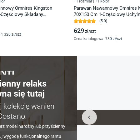
lor
+1 rozmiar
|
+1 kolor
nnowy Omnires Kingston
Parawan Nawannowy Omnires K
-Częściowy Składany
70X150 Cm 1-Częściowy Uchyln
zarny Mat Xhe20Bltr
Czarny Mat Xhe85Bltr
(
5.0
)
629
zł/
szt
1 320
zł/
szt
Cena katalogowa
:
780
zł/
szt
ienny relaks
na się tutaj
 kolekcję wanien
Costano.
rz model narożny lub przyścienny
j wygodę funkcjonalnego rantu