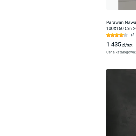
Parawan Nawa
100X150 Cm 2
Składany Uniw
(
3.
1 435
zł/
szt
Cena katalogowa
: