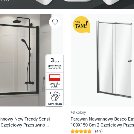
+3 kolory
nnowy New Trendy Sensi
Parawan Nawannowy Besco Eas
-Częściowy Przesuwno-
100X150 Cm 2-Częściowy Prze
ersalny Czarny Mat P-0046
Uniwersalny Chrom Pes-2S
(
4.9
)