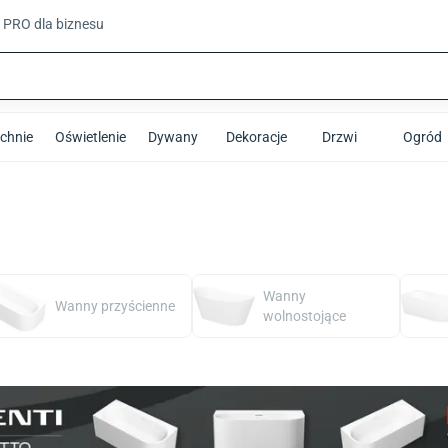
t PRO
dla biznesu
chnie
Oświetlenie
Dywany
Dekoracje
Drzwi
Ogród
Wanny
Wanny przyścienne
wolnostojące