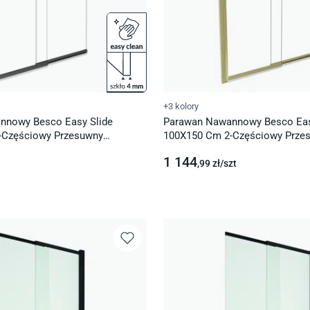
+3 kolory
nnowy Besco Easy Slide
Parawan Nawannowy Besco Eas
-Częściowy Przesuwny
100X150 Cm 2-Częściowy Prze
un Metal Szczotkowany Pesgm-
Uniwersalny Złoty Połysk Pesg-
1 144
,99
zł/
szt