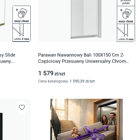
y Slide
Parawan Nawannowy Bali 100X150 Cm 2-
suwny
Częściowy Przesuwny Uniwersalny Chrom
2S
Cer-0306
1 579
zł/
szt
Cena katalogowa
:
1 590
,39
zł/
szt