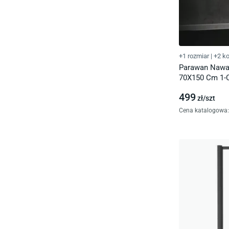
+1 rozmiar
|
+2 ko
Parawan Nawa
70X150 Cm 1-C
Chrom Xhe85C
499
zł/
szt
Cena katalogowa
: