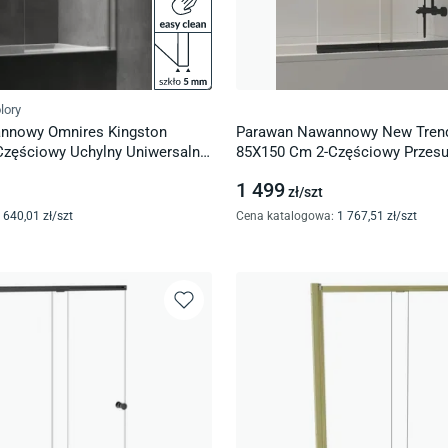
lory
nnowy Omnires Kingston
Parawan Nawannowy New Trend
zęściowy Uchylny Uniwersalny
85X150 Cm 2-Częściowy Przes
rtr
Uniwersalny Czarny Mat P-0045
1 499
zł/
szt
640
,01
zł/
szt
Cena katalogowa
:
1 767
,51
zł/
szt