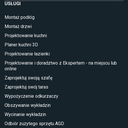
USŁUGI
Łóżka dla dziecka (młodzieżowe)
Lampy w stylu młodzieżowym
Montaż podłóg
Taras i balkon
Montaż drzwi
Deski tarasowe kompozytowe
Projektowanie kuchni
Sztuczna trawa miękka
Koce i pledy
Planer kuchni 3D
Płytki tarasowe
Projektowanie łazienki
Płytki na balkon
Lampy stojące LED
Projektowanie i doradztwo z Ekspertem - na miejscu lub
online
Płytki
Zaprojektuj swoją szafę
Płytki betonowe
Zaprojektuj swój taras
Płytki Cersanit
Płytki wielkoformatowe
Wypożyczenie odkurzaczy
Gres (szkliwiony)
Obszywanie wykładzin
Glazura
Płytki marmurowe
Wycinanie wykładzin
Odbiór zużytego sprzętu AGD