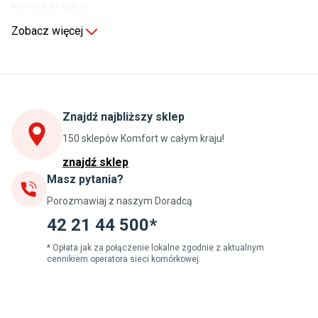
Krzesła do salonu
Komody do salonu
Zobacz więcej
Kuchnia
Stoły do kuchni
Krzesła do kuchni
Szafki kuchenne stojące (dolne)
Znajdź najbliższy sklep
Szafki kuchenne wiszące (górne)
Szafki pod zlewozmywak
150 sklepów Komfort w całym kraju!
Blaty kuchenne laminowane
znajdź sklep
Masz pytania?
Jadalnia
Porozmawiaj z naszym Doradcą
Stoły do jadalni
Krzesła do jadalni
42 21 44 500*
Dywany szare
Lampy w stylu loftowym
* Opłata jak za połączenie lokalne zgodnie z aktualnym
cennikiem operatora sieci komórkowej.
Lampy wiszące do jadalni
Witryny do jadalni
Łazienka