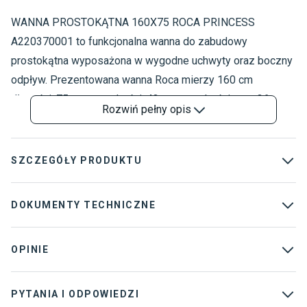
WANNA PROSTOKĄTNA 160X75 ROCA PRINCESS
W
W
A220370001 to funkcjonalna wanna do zabudowy
P
prostokątna wyposażona w wygodne uchwyty oraz boczny
odpływ. Prezentowana wanna Roca mierzy 160 cm
długości, 75 cm szerokości, 43 cm wysokości oraz 36 cm
Rozwiń
pełny opis
głębokości. Model o pojemności 205 litrów objęty jest 7-
letnią gwarancją. Ponadto wanna prostokątna wykonana
została ze stali, dzięki czemu zachowuje nieskazitelny
SZCZEGÓŁY PRODUKTU
wygląd przez wiele lat użytkowania. Model wykazuje
odporność na przebarwienia, zarysowania oraz pęknięcia.
Marka
:
Roca
DOKUMENTY TECHNICZNE
Kolekcja
:
princess
Rysunek
Karta techniczna
techniczny
OPINIE
Dostawca
:
Roca
Rodzaj wanny
:
Wanny prostokątne
PYTANIA I ODPOWIEDZI
Kształt wanny
:
Prostokątny