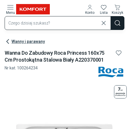
Przejdź do treści głównej
Menu
Konto
Lista
Koszyk
Wanny i parawany
Wanna Do Zabudowy Roca Princess 160x75
Cm Prostokątna Stalowa Biały A220370001
Nr kat.
100264234