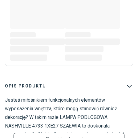
OPIS PRODUKTU
Jesteś miłośnikiem funkcjonalnych elementów
O
L
wyposażenia wnętrza, które mogą stanowić również
L
dekorację? W takim razie LAMPA PODŁOGOWA
N
NASHVILLE 4733 1XE27 SZAŁWIA to doskonała
S
propozycja dla Ciebie. Sprawi, że pomieszczenie będzie