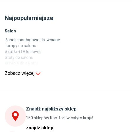
Najpopularniejsze
Salon
Panele podłogowe drewniane
Lampy do salonu
Szafki RTV loftowe
Stoły do salonu
Krzesła do salonu
Komody do salonu
Zobacz więcej
Kuchnia
Stoły do kuchni
Krzesła do kuchni
Szafki kuchenne stojące (dolne)
Znajdź najbliższy sklep
Szafki kuchenne wiszące (górne)
Szafki pod zlewozmywak
150 sklepów Komfort w całym kraju!
Blaty kuchenne laminowane
znajdź sklep