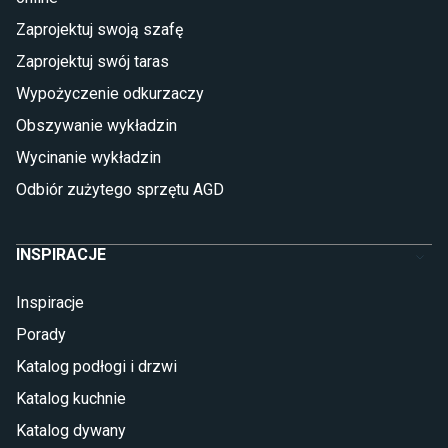
Płytki
Zaprojektuj swoją szafę
Płytki betonowe
Zaprojektuj swój taras
Płytki Cersanit
Płytki wielkoformatowe
Wypożyczenie odkurzaczy
Gres (szkliwiony)
Obszywanie wykładzin
Glazura
Płytki marmurowe
Wycinanie wykładzin
Odbiór zużytego sprzętu AGD
INSPIRACJE
Inspiracje
Porady
Katalog podłogi i drzwi
Katalog kuchnie
Katalog dywany