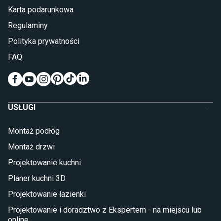
Karta podarunkowa
Materace piankowe
Lampy do sypialni
Regulaminy
Kinkiety do sypialni
Polityka prywatności
Pokój dziecięcy
FAQ
Wykładziny do pokoju dziecięcego
Meble do pokoju dziecięcego
Komody dla dzieci
Szafy dla dzieci
USŁUGI
Łóżka dla dziecka (młodzieżowe)
Lampy w stylu młodzieżowym
Montaż podłóg
Taras i balkon
Montaż drzwi
Deski tarasowe kompozytowe
Projektowanie kuchni
Sztuczna trawa miękka
Koce i pledy
Planer kuchni 3D
Płytki tarasowe
Projektowanie łazienki
Płytki na balkon
Lampy stojące LED
Projektowanie i doradztwo z Ekspertem - na miejscu lub
online