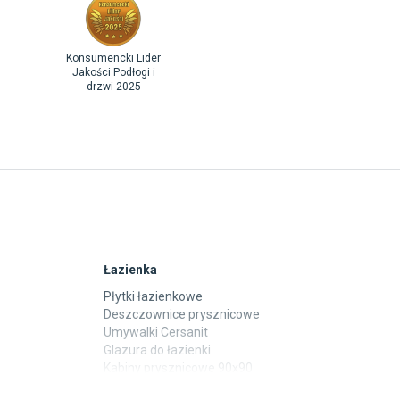
Konsumencki Lider
Jakości Podłogi i
drzwi 2025
Łazienka
Płytki łazienkowe
Deszczownice prysznicowe
Umywalki Cersanit
Glazura do łazienki
Kabiny prysznicowe 90x90
Wanny Cersanit