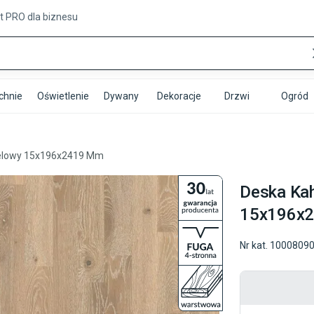
t PRO
dla biznesu
chnie
Oświetlenie
Dywany
Dekoracje
Drzwi
Ogród
amelowy 15x196x2419 Mm
Deska Kah
15x196x
Nr kat.
1000809