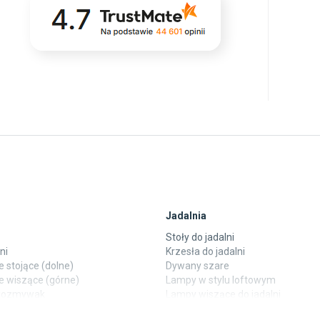
Jadalnia
Stoły do jadalni
ni
Krzesła do jadalni
 stojące (dolne)
Dywany szare
e wiszące (górne)
Lampy w stylu loftowym
ewozmywak
Lampy wiszące do jadalni
 laminowane
Witryny do jadalni