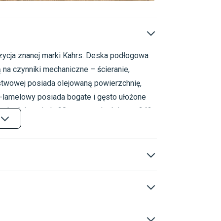
zycja znanej marki Kahrs. Deska podłogowa
Deski podłogowe
D
Deski podłogowe ole
na czynniki mechaniczne – ścieranie,
Deski podłogowe na k
twowej posiada olejowaną powierzchnię,
Jasne Klasyczne
K
3-lamelowy posiada bogate i gęsto ułożone
grubości posiada 20 cm szerokości oraz 242
 montażu pływającym oraz ewentualnym
UV
arstwowa
Warunki gwarancji