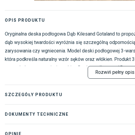
OPIS PRODUKTU
Oryginalna deska podłogowa Dąb Kilesand Gotaland to propo
dąb wysokiej twardości wyróżnia się szczególną odpornością 
zarysowania czy wgniecenia. Model deski podłogowej 3-wars
która podkreśla naturalny wzór sęków oraz włókien. Produkt 
wzory, które przypominają parkiet. Deska podłogowa 15 mm 
Rozwiń
pełny opis
cm długości, a ponadto jest bezpieczna i bezproblemowa w
demontażu.
SZCZEGÓŁY PRODUKTU
Rodzaj wykończenia
:
Olej 
DOKUMENTY TECHNICZNE
Rodzaj podłogi
:
Trójw
Karta techniczna
OPINIE
Dostawca
:
Kahrs