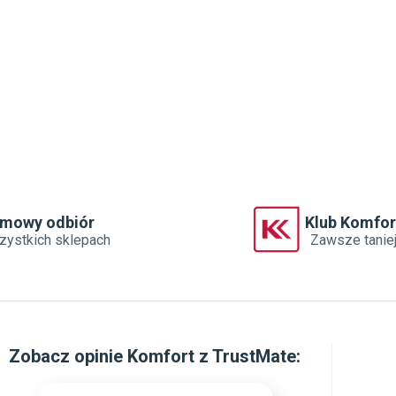
rmowy odbiór
Klub Komfor
zystkich sklepach
Zawsze tanie
Zobacz
opinie Komfort z TrustMate
: