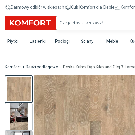
Przejdź do treści głównej
Darmowy odbiór w sklepach
Klub Komfort
dla Ciebie
Komfor
Płytki
Łazienki
Podłogi
Ściany
Meble
Ku
Komfort
Deski podłogowe
Deska Kahrs Dąb Kilesand Olej 3-L