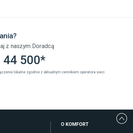
Płytki
Płytki betonowe
Płytki Cersanit
Płytki wielkoformatowe
ania?
Gres (szkliwiony)
Glazura
aj z naszym Doradcą
Płytki marmurowe
 44 500*
ołączenie lokalne zgodnie z aktualnym cennikiem operatora sieci
O KOMFORT