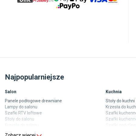
Najpopularniejsze
Salon
Kuchnia
Panele podłogowe drewniane
Stoły do kuchni
Lampy do salonu
Krzesła do kuch
Szafki RTV loftowe
Szafki kuchenne
Stoły do salonu
Szafki kuchenn
Krzesła do salonu
Szafki pod zl
Komody do salonu
Blaty kuchenne
Zobacz więcej