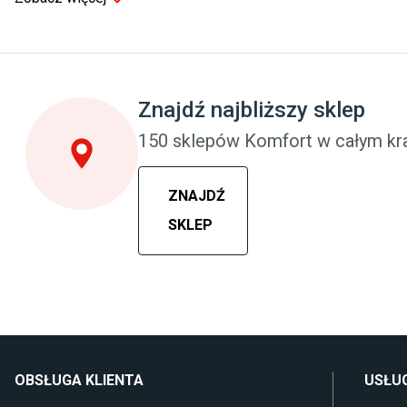
Sypialnia
Pokój dziecięc
Wykładzina do sypialni
Wykładziny do 
Szafy do sypialni
Meble do pokoj
Łóżka z pojemnikiem
Komody dla dzi
Znajdź najbliższy sklep
Materace piankowe
Szafy dla dzieci
Lampy do sypialni
Łóżka dla dzie
150 sklepów Komfort w całym kra
Kinkiety do sypialni
Lampy w stylu
ZNAJDŹ
SKLEP
OBSŁUGA KLIENTA
USŁUG