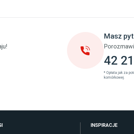
y
Taras i balkon
pokoju dziecięcego
Deski tarasowe kompozytowe
u dziecięcego
Sztuczna trawa miękka
eci
Koce i pledy
Masz pyt
Płytki tarasowe
cka (młodzieżowe)
Płytki na balkon
ju!
Porozmawi
 młodzieżowym
Lampy stojące LED
42 21
* Opłata jak za p
komórkowej.
I
INSPIRACJE