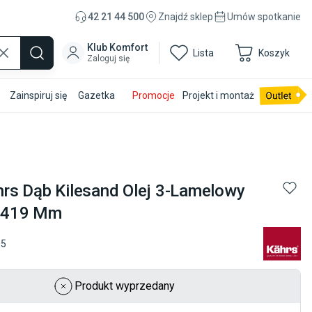
42 21 44 500
Znajdź sklep
Umów spotkanie
Klub Komfort
Lista
Koszyk
Zaloguj się
Zainspiruj się
Gazetka
Promocje
Projekt i montaż
rs Dąb Kilesand Olej 3-Lamelowy
2419 Mm
05
Produkt wyprzedany