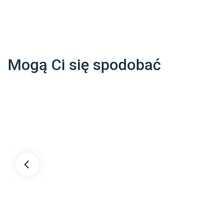
Salon
Kuchn
Koryt
Ogrzewanie podłogowe
:
Ogrze
Ogrz
Mogą Ci się spodobać
Dane adresowe dostawcy
:
Kährs AB

BOX 805 382 28 NYBRO SZWECJA

info@kahrs.se