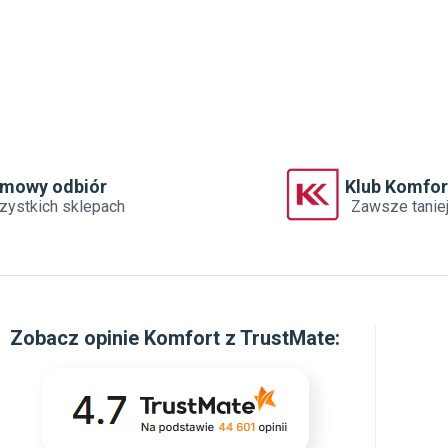
rmowy odbiór
Klub Komfor
zystkich sklepach
Zawsze tanie
Zobacz
opinie Komfort z TrustMate
: