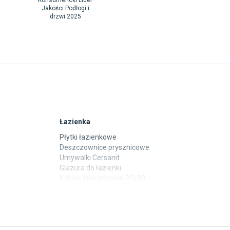
Konsumencki Lider
Jakości Podłogi i
drzwi 2025
Łazienka
Płytki łazienkowe
Deszczownice prysznicowe
Umywalki Cersanit
Glazura do łazienki
Kabiny prysznicowe 90x90
Wanny Cersanit
Płytki
Płytki betonowe