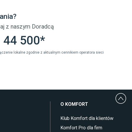
Płytki Cersanit
Płytki wielkoformatowe
ania?
Gres (szkliwiony)
Glazura
aj z naszym Doradcą
Płytki marmurowe
 44 500*
ołączenie lokalne zgodnie z aktualnym cennikiem operatora sieci
O KOMFORT
Klub Komfort dla klientów
Komfort Pro dla firm