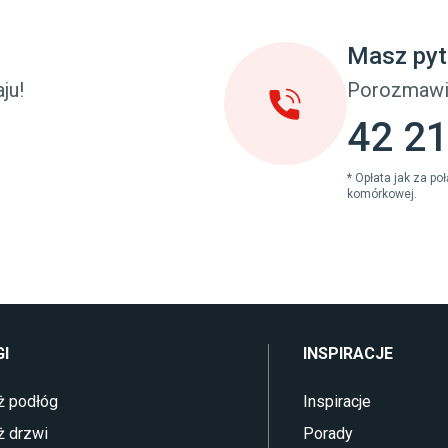
u dziecięcego
Sztuczna trawa miękka
eci
Koce i pledy
Masz pyt
Płytki tarasowe
cka (młodzieżowe)
Płytki na balkon
ju!
Porozmawi
 młodzieżowym
Lampy stojące LED
42 21
* Opłata jak za p
komórkowej.
I
INSPIRACJE
ż podłóg
Inspiracje
ż drzwi
Porady