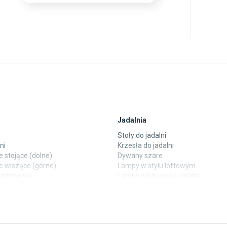
Jadalnia
Stoły do jadalni
ni
Krzesła do jadalni
 stojące (dolne)
Dywany szare
e wiszące (górne)
Lampy w stylu loftowym
ewozmywak
Lampy wiszące do jadalni
 laminowane
Witryny do jadalni
y
Taras i balkon
pokoju dziecięcego
Deski tarasowe kompozytowe