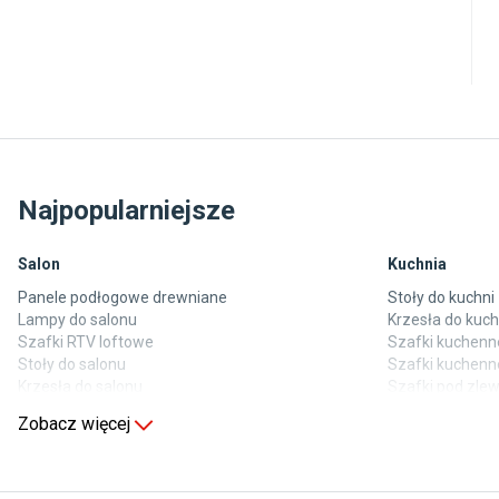
Najpopularniejsze
Salon
Kuchnia
Panele podłogowe drewniane
Stoły do kuchni
Lampy do salonu
Krzesła do kuch
Szafki RTV loftowe
Szafki kuchenne
Stoły do salonu
Szafki kuchenn
Krzesła do salonu
Szafki pod zl
Komody do salonu
Blaty kuchenne
Zobacz więcej
Sypialnia
Pokój dziecięc
Wykładzina do sypialni
Wykładziny do 