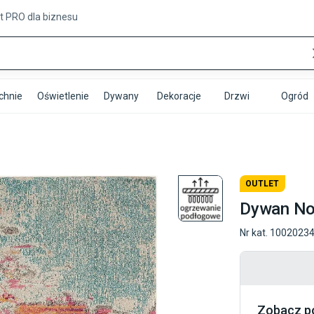
t PRO
dla biznesu
chnie
Oświetlenie
Dywany
Dekoracje
Drzwi
Ogród
OUTLET
Dywan Now
Nr kat.
1002023
Zobacz p