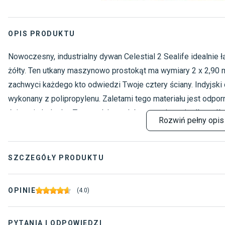
OPIS PRODUKTU
Nowoczesny, industrialny dywan Celestial 2 Sealife idealnie ł
żółty. Ten utkany maszynowo prostokąt ma wymiary 2 x 2,90 
zachwyci każdego kto odwiedzi Twoje cztery ściany. Indyjski
wykonany z polipropylenu. Zaletami tego materiału jest odporn
ścieranie kolorów. Ten produkt to dobre rozwiązanie dla os
Rozwiń
pełny opis
hipoalergiczny – nie wywołuje reakcji alergicznych oraz anty
lektryzuje się. Dodatkowo imituje wełnę.
SZCZEGÓŁY PRODUKTU
Rodzaj dywanu
:
N
OPINIE
(
4.0
)
Materiał
:
1
PYTANIA I ODPOWIEDZI
Gwarancja
:
2