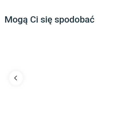
Pomieszczenie
:
D
Ogrzewanie podłogowe
:
T
Mogą Ci się spodobać
Outlet
:
T