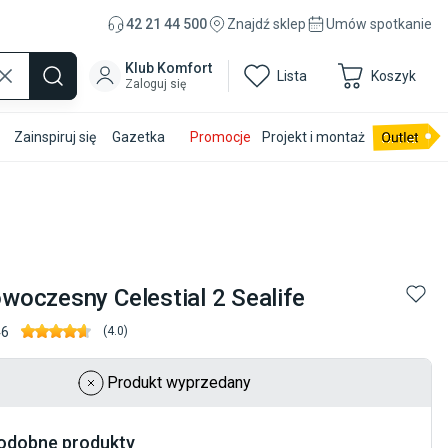
42 21 44 500
Znajdź sklep
Umów spotkanie
Klub Komfort
Lista
Koszyk
Zaloguj się
Zainspiruj się
Gazetka
Promocje
Projekt i montaż
oczesny Celestial 2 Sealife
46
(
4.0
)
Produkt wyprzedany
odobne produkty