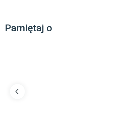
Kolor
:
W
T
Ż
Pamiętaj o
Wysokość runa
:
1
Waga całkowita
:
2
Wzór
:
I
L
Dostępny tylko w Komfort
:
T
Rozmiar
:
2
Antypoślizgowy
:
N
Rodzaj tkania
:
T
Kształt
:
P