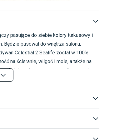
ączy pasujące do siebie kolory turkusowy i
Dywany
Kolekcje
Dywany polipropyleno
m. Będzie pasował do wnętrza salonu,
Tkane maszynowo
 dywan Celestial 2 Sealife został w 100%
Żółte
Turkusowe
ość na ścieranie, wilgoć i mole, a także na
ób posiadających ogrzewanie podłogowe. Jest
elektrostatyczny – podczas użytkowania nie
owoczesne
00% Polipropylen
 lata