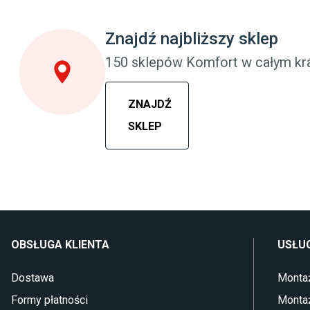
Szafy do sypialni
Meble do pokoj
Łóżka z pojemnikiem
Komody dla dzi
Znajdź najbliższy sklep
Materace piankowe
Szafy dla dzieci
Lampy do sypialni
Łóżka dla dzie
150 sklepów Komfort w całym kra
Kinkiety do sypialni
Lampy w stylu
ZNAJDŹ
SKLEP
OBSŁUGA KLIENTA
USŁUG
Dostawa
Monta
Formy płatności
Monta