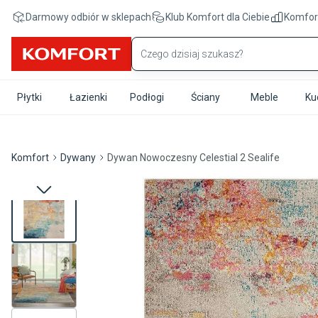
Przejdź do treści głównej
Darmowy odbiór w sklepach
Klub Komfort
dla Ciebie
Komfor
Płytki
Łazienki
Podłogi
Ściany
Meble
Ku
Komfort
Dywany
Dywan Nowoczesny Celestial 2 Sealife