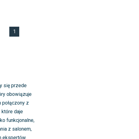
1
y się przede
óry obowiązuje
n połączony z
 które daje
ko funkcjonalne,
hnia z salonem,
h ekspertów.