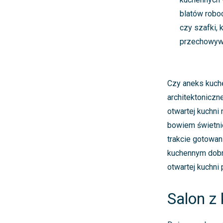
blatów robo
czy szafki, 
przechowywa
Czy aneks kuch
architektoniczn
otwartej kuchni
bowiem świetni
trakcie gotowan
kuchennym dobre
otwartej kuchni
Salon z 