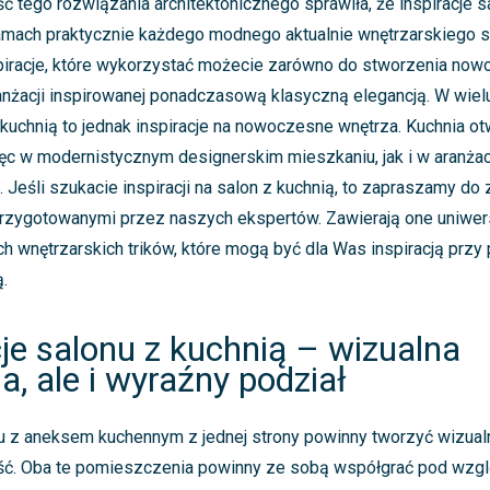
ć tego rozwiązania architektonicznego sprawiła, że inspiracje s
amach praktycznie każdego modnego aktualnie wnętrzarskiego st
piracje, które wykorzystać możecie zarówno do stworzenia no
aranżacji inspirowanej ponadczasową klasyczną elegancją. W wie
 kuchnią to jednak inspiracje na nowoczesne wnętrza. Kuchnia otw
ęc w modernistycznym designerskim mieszkaniu, jak i w aranżacj
Jeśli szukacie inspiracji na salon z kuchnią, to zapraszamy do 
przygotowanymi przez naszych ekspertów. Zawierają one uniwer
ch wnętrzarskich trików, które mogą być dla Was inspiracją przy
.
je salonu z kuchnią – wizualna
, ale i wyraźny podział
u z aneksem kuchennym z jednej strony powinny tworzyć wizualn
ość. Oba te pomieszczenia powinny ze sobą współgrać pod wzgl