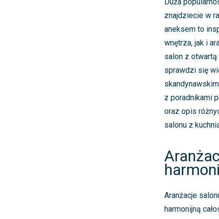
Duża popularnoś
znajdziecie w r
aneksem to ins
wnętrza, jak i 
salon z otwartą
sprawdzi się wi
skandynawskim. 
z poradnikami 
oraz opis różny
salonu z kuchnią
Aranżac
harmonia
Aranżacje salon
harmonijną cał