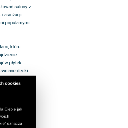
nżować salony z
i aranżacji
ami popularnymi
ami, które
jdziecie
ajów płytek
rewniane deski
óre skutecznie
ch cookies
iejsze
la Ciebie jak
woich
kie” oznacza
rak możliwości