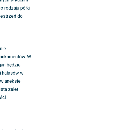
 rodzaju półki
zestrzeń do
nie
 mankamentów. W
gan będzie
i hałasów w
 w aneksie
sta zalet
ści.