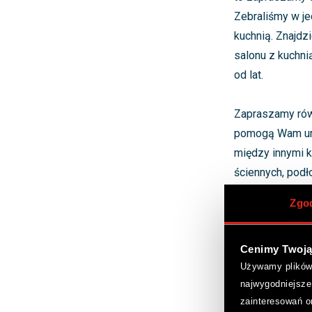
Zebraliśmy w je
kuchnią. Znajdz
salonu z kuchni
od lat.
Zapraszamy rów
pomogą Wam urzą
między innymi k
ściennych, podł
podłogowe. Ofer
Zgo
uzupełnią Waszą
Cenimy Twoją
Salony 
Używamy plików c
zalety
najwygodniejsze
zainteresowań o
Mały salon z a