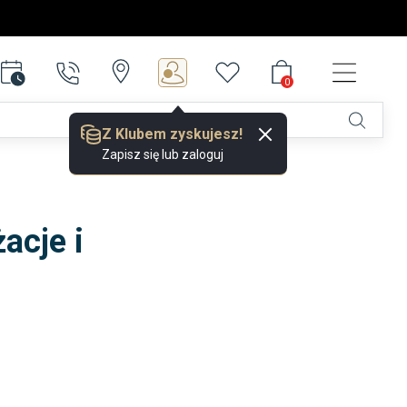
0
0
Z Klubem zyskujesz!
Zapisz się lub zaloguj
acje i