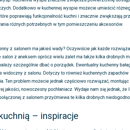
czych. Dodatkowo w kuchennej wyspie możecie umieścić różnego
które poprawiają funkcjonalność kuchni i znacznie zwiększają pr
nia różnych potrzebnych w tym pomieszczeniu akcesoriów.
enny z salonem ma jakieś wady? Oczywiście jak każde rozwiąza
e salon z aneksem oprócz wielu zalet ma także kilka drobnych
 należy szczególnie dbać o porządek. Ewentualny kuchenny bała
e widoczny z salonu. Dotyczy to również kuchennych zapachów 
ia. Ten problem możecie jednak częściowo rozwiązać, montując
j jakości, nowoczesny pochłaniacz. Wydaje nam się jednak, że li
 połączonej z salonem przyćmiewa te kilka drobnych niedogodno
kuchnią – inspiracje