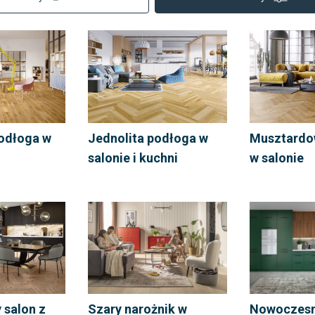
odłoga w
Jednolita podłoga w
Musztardo
salonie i kuchni
w salonie
salon z
Szary narożnik w
Nowoczesn