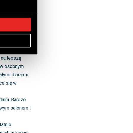
o rozwiązanie
szenie całego
 brak ścian nada
 na lepszą
a w osobnym
ałymi dziećmi.
ce się w
alni. Bardzo
owym salonem i
tatnio
nych w kuchni