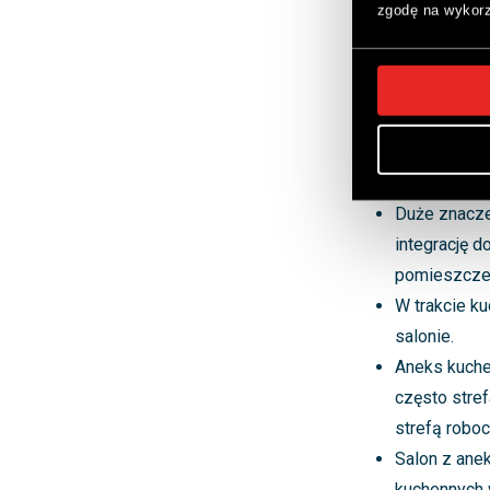
zgodę na wykorz
stworzenia efe
architektoniczne
Najważniejs
wnętrza. Dzi
całej aranża
Duże znacze
integrację 
pomieszczeni
W trakcie k
salonie.
Aneks kuche
często stre
strefą roboc
Salon z ane
kuchennych 