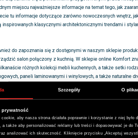
dnym miejscu najważniejsze informacje na temat tego, jak zaara
iecie tu informacje dotyczące zarówno nowoczesnych wnętrz, jak 
ą inspirowanych klasycznymi architektonicznymi trendami i styl
nież do zapoznania się z dostępnymi w naszym sklepie produkt
dzić salon połączony z kuchnią. W sklepie online Komfort zna
ilkanaście różnych kolekcji mebli kuchennych, a także setki rodz
ogowych, paneli laminowanymi i winylowych, a także naturalne d
ujemy także szeroką gamę mebli do salonu oraz oświetlenie, kt
da
Szczegóły
O plika
 aranżację kuchni połączonej z salonem.
 prywatność
z aneksem kuchennym – najważn
ookie, aby nasza strona działała poprawnie i korzystanie z niej było d
, a także aby personalizować reklamy lub treści i dopasowywać je do T
raz analizować ich skuteczność. Kliknięcie przycisku „Akceptuj wszyst
neksem kuchennym nie oznacza wcale rezygnacji z wygody czy b