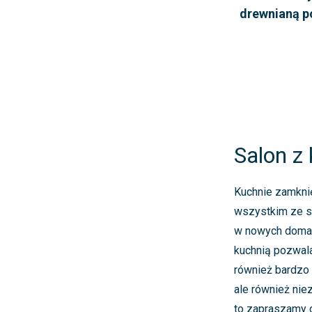
drewnianą p
Salon z
Kuchnie zamknię
wszystkim ze s
w nowych domach
kuchnią pozwala
również bardzo 
ale również nie
to zapraszamy 