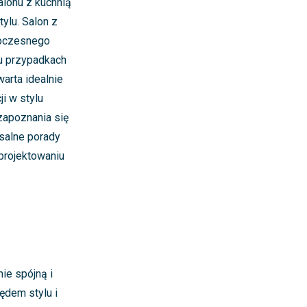
alonu z kuchnią
ylu. Salon z
woczesnego
lu przypadkach
arta idealnie
i w stylu
zapoznania się
salne porady
 projektowaniu
ie spójną i
ędem stylu i