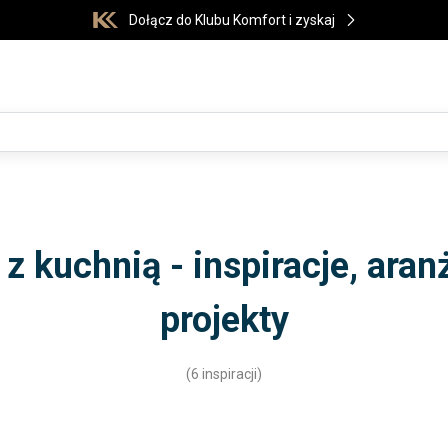
Dołącz do Klubu Komfort i zyskaj
 z kuchnią - inspiracje, aranż
projekty
(6 inspiracji)