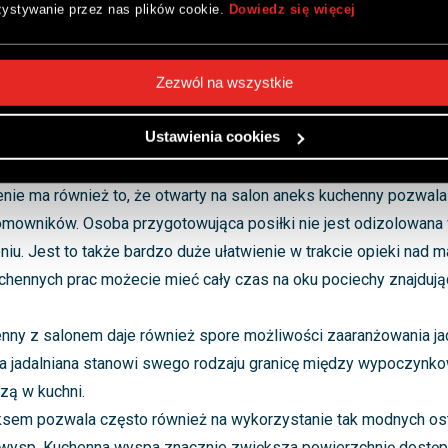
ystywanie przez nas plików cookie.
Dowiedz się więcej
ktownego i zarazem funkcjonalnego wnętrza. Salon z aneksem t
, które ma kilka istotnych zalet:
Zezwól na wszystkie
zym atutem aneksu kuchennego z salonem jest wizualne powięk
Ustawienia cookies
ęki połączeniu z salonem kuchnia będzie bardziej doświetlona, a
cji wrażenia przestrzeni.
nie ma również to, że otwarty na salon aneks kuchenny pozwala
domowników. Osoba przygotowująca posiłki nie jest odizolowan
u. Jest to także bardzo duże ułatwienie w trakcie opieki nad m
uchennych prac możecie mieć cały czas na oku pociechy znajdują
nny z salonem daje również spore możliwości zaaranżowania jad
fa jadalniana stanowi swego rodzaju granicę między wypoczynk
zą w kuchni.
ksem pozwala często również na wykorzystanie tak modnych os
wysp. Kuchenna wyspa znacznie zwiększa powierzchnię dostęp