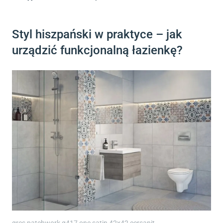
Styl hiszpański w praktyce – jak
urządzić funkcjonalną łazienkę?
gres patchwork g417 one satin 42x42 cersanit