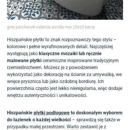
gres patchwork valencia sorolla mat 25x25 keros
Hiszpańskie płytki to znak rozpoznawczy tego stylu –
kolorowe i pełne wyrafinowanych detali. Najczęściej
występują jako
klasyczne mozaiki lub ręcznie
malowane płytki
ceramiczne inspirowane tradycyjnym
rzemieślnictwem. Możesz je z powodzeniem
wykorzystać jako dekorację na ścianie za umywalką, we
wnęce prysznica lub jako ozdobną bordiurę. Ich
powierzchnia często jest lekko nieregularna, więc dodaje
wnętrzu autentyczności i unikatowości.
Hiszpańskie
płytki podłogowe
to doskonałym wyborem
do łazienek o każdej wielkości
– sprawdzą się także w
przypadku małej przestrzeni. Warto zestawić je z