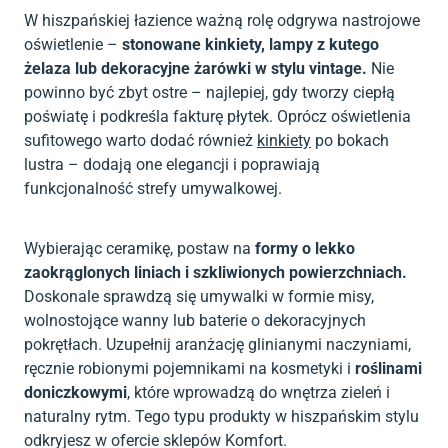
W hiszpańskiej łazience ważną rolę odgrywa nastrojowe
oświetlenie –
stonowane kinkiety, lampy z kutego
żelaza lub dekoracyjne żarówki w stylu vintage.
Nie
powinno być zbyt ostre – najlepiej, gdy tworzy ciepłą
poświatę i podkreśla fakturę płytek. Oprócz oświetlenia
sufitowego warto dodać również
kinkiety
po bokach
lustra – dodają one elegancji i poprawiają
funkcjonalność strefy umywalkowej.
Wybierając ceramikę, postaw na
formy o lekko
zaokrąglonych liniach i szkliwionych powierzchniach.
Doskonale sprawdzą się umywalki w formie misy,
wolnostojące wanny lub baterie o dekoracyjnych
pokrętłach. Uzupełnij aranżację glinianymi naczyniami,
ręcznie robionymi pojemnikami na kosmetyki i
roślinami
doniczkowymi
, które wprowadzą do wnętrza zieleń i
naturalny rytm. Tego typu produkty w hiszpańskim stylu
odkryjesz w ofercie sklepów Komfort.