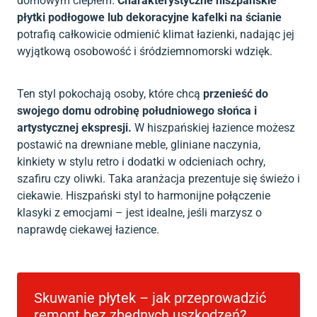
domowym ciepłem.
Charakterystyczne hiszpańskie
płytki podłogowe lub dekoracyjne kafelki na ścianie
potrafią całkowicie odmienić klimat łazienki, nadając jej
wyjątkową osobowość i śródziemnomorski wdzięk.
Ten styl pokochają osoby, które chcą
przenieść do
swojego domu odrobinę południowego słońca i
artystycznej ekspresji.
W hiszpańskiej łazience możesz
postawić na drewniane meble, gliniane naczynia,
kinkiety w stylu retro i dodatki w odcieniach ochry,
szafiru czy oliwki. Taka aranżacja prezentuje się świeżo i
ciekawie. Hiszpański styl to harmonijne połączenie
klasyki z emocjami – jest idealne, jeśli marzysz o
naprawdę ciekawej łazience.
Skuwanie płytek – jak przeprowadzić
remont bez zbędnych uszkodzeń?