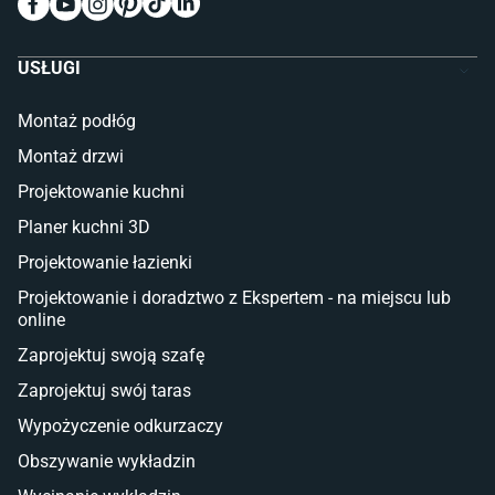
Meble do pokoju dziecięcego
Komody dla dzieci
Szafy dla dzieci
USŁUGI
Łóżka dla dziecka (młodzieżowe)
Lampy w stylu młodzieżowym
Montaż podłóg
Taras i balkon
Montaż drzwi
Deski tarasowe kompozytowe
Projektowanie kuchni
Sztuczna trawa miękka
Koce i pledy
Planer kuchni 3D
Płytki tarasowe
Projektowanie łazienki
Płytki na balkon
Lampy stojące LED
Projektowanie i doradztwo z Ekspertem - na miejscu lub
online
Płytki
Zaprojektuj swoją szafę
Płytki betonowe
Zaprojektuj swój taras
Płytki Cersanit
Płytki wielkoformatowe
Wypożyczenie odkurzaczy
Gres (szkliwiony)
Obszywanie wykładzin
Glazura
Płytki marmurowe