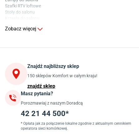
Szafki RTV loftowe
Stoły do salonu
Krzesła do salonu
Komody do salonu
Zobacz więcej
Kuchnia
Stoły do kuchni
Krzesła do kuchni
Szafki kuchenne stojące (dolne)
Znajdź najbliższy sklep
Szafki kuchenne wiszące (górne)
Szafki pod zlewozmywak
150 sklepów Komfort w całym kraju!
Blaty kuchenne laminowane
znajdź sklep
Masz pytania?
Jadalnia
Porozmawiaj z naszym Doradcą
Stoły do jadalni
Krzesła do jadalni
42 21 44 500*
Dywany szare
Lampy w stylu loftowym
* Opłata jak za połączenie lokalne zgodnie z aktualnym cennikiem
operatora sieci komórkowej.
Lampy wiszące do jadalni
Witryny do jadalni