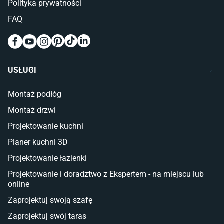
Polityka prywatności
Pokój dziecięcy
FAQ
Wykładziny do pokoju dziecięcego
Meble do pokoju dziecięcego
Komody dla dzieci
Szafy dla dzieci
USŁUGI
Łóżka dla dziecka (młodzieżowe)
Lampy w stylu młodzieżowym
Montaż podłóg
Taras i balkon
Montaż drzwi
Deski tarasowe kompozytowe
Projektowanie kuchni
Sztuczna trawa miękka
Koce i pledy
Planer kuchni 3D
Płytki tarasowe
Projektowanie łazienki
Płytki na balkon
Lampy stojące LED
Projektowanie i doradztwo z Ekspertem - na miejscu lub
online
Płytki
Zaprojektuj swoją szafę
Płytki betonowe
Zaprojektuj swój taras
Płytki Cersanit