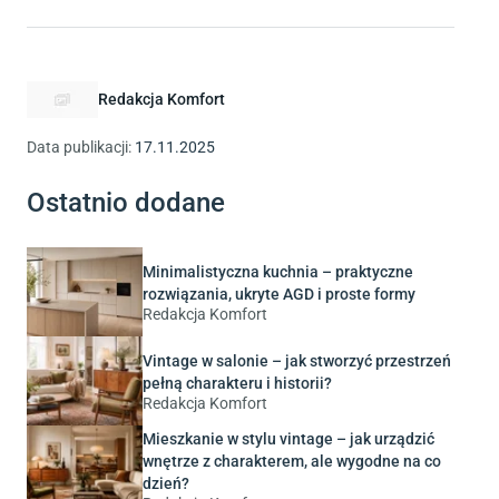
W sieci sklepów Komfort dostępne są meble kuchenne w obu
naczyń lub octem. W obu przypadkach najważniejsze jest
wariantach – od matowych frontów z naturalnym
regularne czyszczenie i unikanie silnych środków
wykończeniem po nowoczesne, lakierowane zestawy w
chemicznych.
połysku. Możesz wybierać spośród różnych kolorów, układów
Redakcja Komfort
i rozmiarów, tworząc kuchnię dopasowaną do swoich potrzeb
i stylu mieszkania.
Data publikacji:
17.11.2025
Ostatnio dodane
Minimalistyczna kuchnia – praktyczne
rozwiązania, ukryte AGD i proste formy
Redakcja Komfort
Vintage w salonie – jak stworzyć przestrzeń
pełną charakteru i historii?
Redakcja Komfort
Mieszkanie w stylu vintage – jak urządzić
wnętrze z charakterem, ale wygodne na co
dzień?