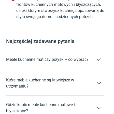
frontów kuchennych matowych i błyszczących,
dzięki którym stworzysz kuchnię dopasowaną do
stylu swojego domu i codziennych potrzeb.
Najczęściej zadawane pytania
Meble kuchenne mat czy połysk – co wybrać?
Matowe meble kuchenne są stonowane i przytulne, świetnie
komponują się ze stylem klasycznym, skandynawskim czy
boho. Nie widać na nich odcisków palców ani drobnych
Które meble kuchenne są łatwiejsze w
zarysowań, ale mogą być bardziej podatne na tłuste plamy. Z
utrzymaniu?
kolei błyszczące fronty odbijają światło, optycznie
Meble na wysoki połysk trzeba czyścić częściej, lecz
powiększają przestrzeń i dodają jej elegancji, choć wymagają
pielęgnacja jest prosta – wystarczy miękka ściereczka i woda
częstszego przecierania, by zachować lśniący wygląd.
z delikatnym detergentem. Matowe fronty lepiej maskują
Gdzie kupić meble kuchenne matowe i
zabrudzenia, ale trudniej usuwa się z nich tłuste plamy,
błyszczące?
dlatego dobrze sprawdza się roztwór wody z płynem do