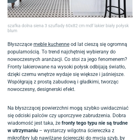
szafka dolna siena 3 szuflady 60x82 cm mdf lakier biały połysk
blum
Błyszczące
meble kuchenne
od lat cieszą się ogromną
popularnością. To trend najchętniej wybierany do
nowoczesnych aranżacji. Co stoi za jego fenomenem?
Fronty lakierowane na wysoki połysk odbijają światło,
dzięki czemu wnętrze wydaje się większe i jaśniejsze.
Współgrają z prostą zabudową i gładkimi, tworząc
nowoczesny, designerski efekt.
Na błyszczącej powierzchni mogą szybko uwidaczniać
się odciski palców czy uporczywe zabrudzenia. Dobra
wiadomość jest taka, że
fronty tego typu nie są trudne
w utrzymaniu
– wystarczy wilgotna ściereczka z
mikrofibry lub nawilżane ściereczki do mycia szyb, by