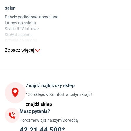
Salon
Panele podłogowe drewniane
Lampy do salonu
Szafki RTV loftowe
Stoły do salonu
Krzesła do salonu
Komody do salonu
Zobacz więcej
Kuchnia
Stoły do kuchni
Krzesła do kuchni
Szafki kuchenne stojące (dolne)
Znajdź najbliższy sklep
Szafki kuchenne wiszące (górne)
Szafki pod zlewozmywak
150 sklepów Komfort w całym kraju!
Blaty kuchenne laminowane
znajdź sklep
Masz pytania?
Jadalnia
Porozmawiaj z naszym Doradcą
Stoły do jadalni
Krzesła do jadalni
42 21 44 500*