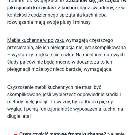
frontami do swojej kuchni?
Zastanów się, jak często i w
jaki sposób korzystasz z kuchni
i bądź świadomy, że w
kontekście codziennego sprzątania kuchni oba
rozwiązania mają swoje plusy i minusy.
Meble kuchenne w połysku
wymagają częstszego
przecierania, ale ich pielęgnacja nie jest skomplikowana
– wystarczy miękka ściereczka. Na meblach matowych
ślady palców nie będą mocno widoczne, za to ich
pielęgnacji może być nieco bardziej wymagająca.
Czyszczenie mebli kuchennych nie musi być
skomplikowane, jeśli wybierzesz odpowiednie środki i
metody pielęgnacji. To ważny, by zadbać o piękny
wygląd i pełną funkcjonalność wyposażenia kuchni na
długie lata!
Czym czyścić matowe fronty kuchenne?
Najlepiej