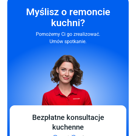
Myślisz o remoncie
kuchni?
Pomożemy Ci
go
zrealizować.
Umów spotkanie.
Bezpłatne konsultacje
kuchenne