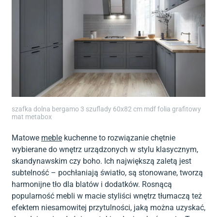
szafka dolna bergamo 3 szuflady 60x82 cm mdf folia grafitowy
mat metabox
Matowe
meble
kuchenne to rozwiązanie chętnie
wybierane do wnętrz urządzonych w stylu klasycznym,
skandynawskim czy boho. Ich największą zaletą jest
subtelność – pochłaniają światło, są stonowane, tworzą
harmonijne tło dla blatów i dodatków. Rosnącą
popularność mebli w macie styliści wnętrz tłumaczą też
efektem niesamowitej przytulności, jaką można uzyskać,