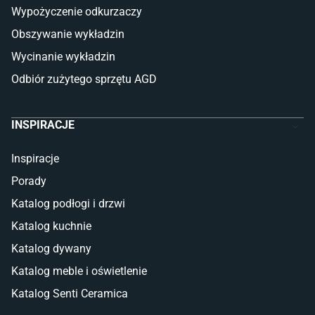
Płytki wielkoformatowe
Wypożyczenie odkurzaczy
Gres (szkliwiony)
Obszywanie wykładzin
Glazura
Płytki marmurowe
Wycinanie wykładzin
Odbiór zużytego sprzętu AGD
INSPIRACJE
Inspiracje
Porady
Katalog podłogi i drzwi
Katalog kuchnie
Katalog dywany
Katalog meble i oświetlenie
Katalog Senti Ceramica