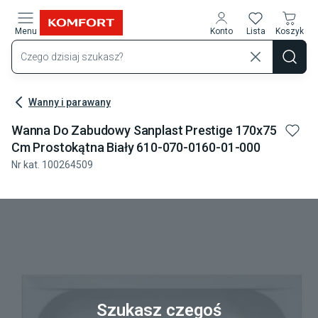
Przejdź do treści głównej
Menu
Konto
Lista
Koszyk
Wanny i parawany
Wanna Do Zabudowy Sanplast Prestige 170x75
Cm Prostokątna Biały 610-070-0160-01-000
Nr kat.
100264509
Szukasz czegoś