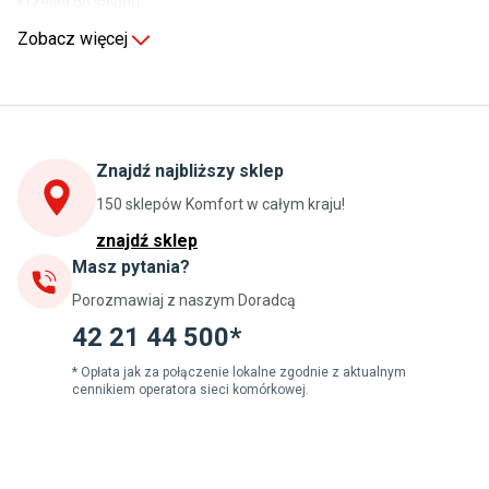
Krzesła do salonu
Komody do salonu
Zobacz więcej
Kuchnia
Stoły do kuchni
Krzesła do kuchni
Szafki kuchenne stojące (dolne)
Znajdź najbliższy sklep
Szafki kuchenne wiszące (górne)
Szafki pod zlewozmywak
150 sklepów Komfort w całym kraju!
Blaty kuchenne laminowane
znajdź sklep
Masz pytania?
Jadalnia
Porozmawiaj z naszym Doradcą
Stoły do jadalni
Krzesła do jadalni
42 21 44 500*
Dywany szare
Lampy w stylu loftowym
* Opłata jak za połączenie lokalne zgodnie z aktualnym
cennikiem operatora sieci komórkowej.
Lampy wiszące do jadalni
Witryny do jadalni
Łazienka