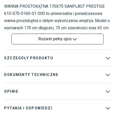
WANNA PROSTOKĄTNA 170X75 SANPLAST PRESTIGE
W
W
610-070-0160-01-000 to uniwersalna i ponadczasowa
W
wanna prostokątna o obłym wykończeniu wnętrza. Model o
wymiarach 170 cm długości, 75 cm szerokości oraz 63 cm
wysokości posiada 44 cm głębokości oraz pojemność
Rozwiń
pełny opis
wynoszącą 210 litrów. Propozycja wanny prostokątnej z
bocznym odpływem zapewnia komfort użytkowania za
sprawą wygodnego wyprofilowania oraz tworzywa
SZCZEGÓŁY PRODUKTU
sztucznego łatwego w pielęgnacji i wnoszącego
przyjemne odczucie ciepła. Model antybakteryjny, odporny
Marka
:
Sanplast
DOKUMENTY TECHNICZNE
na uszkodzenia mechaniczne i przebarwienia objęty jest 7-
Kolekcja
:
Prestige
letnią gwarancją.
Karta techniczna
Instrukcja montazu
OPINIE
Dostawca
:
Sanpol Sp. z o.o.
Wlasciwosci
Atest higieniczny
Rodzaj wanny
:
Wanny prostokątne
uzytkowe
PYTANIA I ODPOWIEDZI
Kształt wanny
:
Prostokątny