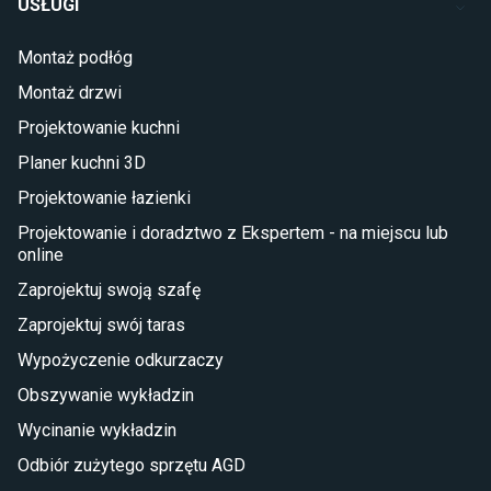
USŁUGI
Łóżka dla dziecka (młodzieżowe)
Lampy w stylu młodzieżowym
Montaż podłóg
Taras i balkon
Montaż drzwi
Deski tarasowe kompozytowe
Projektowanie kuchni
Sztuczna trawa miękka
Koce i pledy
Planer kuchni 3D
Płytki tarasowe
Projektowanie łazienki
Płytki na balkon
Lampy stojące LED
Projektowanie i doradztwo z Ekspertem - na miejscu lub
online
Płytki
Zaprojektuj swoją szafę
Płytki betonowe
Zaprojektuj swój taras
Płytki Cersanit
Płytki wielkoformatowe
Wypożyczenie odkurzaczy
Gres (szkliwiony)
Obszywanie wykładzin
Glazura
Płytki marmurowe
Wycinanie wykładzin
Odbiór zużytego sprzętu AGD