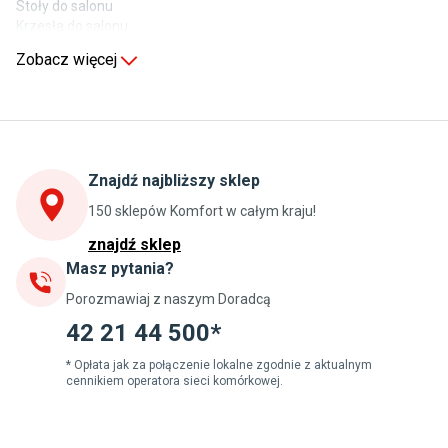
Stoły do salonu
Krzesła do salonu
Komody do salonu
Zobacz więcej
Kuchnia
Stoły do kuchni
Krzesła do kuchni
Szafki kuchenne stojące (dolne)
Znajdź najbliższy sklep
Szafki kuchenne wiszące (górne)
Szafki pod zlewozmywak
150 sklepów Komfort w całym kraju!
Blaty kuchenne laminowane
znajdź sklep
Masz pytania?
Jadalnia
Porozmawiaj z naszym Doradcą
Stoły do jadalni
Krzesła do jadalni
42 21 44 500*
Dywany szare
Lampy w stylu loftowym
* Opłata jak za połączenie lokalne zgodnie z aktualnym
cennikiem operatora sieci komórkowej.
Lampy wiszące do jadalni
Witryny do jadalni