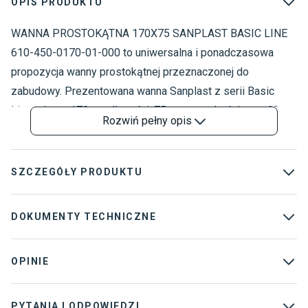
OPIS PRODUKTU
WANNA PROSTOKĄTNA 170X75 SANPLAST BASIC LINE
W
W
610-450-0170-01-000 to uniwersalna i ponadczasowa
S
propozycja wanny prostokątnej przeznaczonej do
zabudowy. Prezentowana wanna Sanplast z serii Basic
Line mierzy 170 cm długości, 75 cm szerokości oraz 60 cm
Rozwiń
pełny opis
wysokości. Model o pojemności 247 litrów posiada
środkowy odpływ. Ponadto oferta wanny Sanplast obejmuje
także syfon pozwalający na szybki i wygodny montaż.
SZCZEGÓŁY PRODUKTU
Wanny akrylowe posiadają nieskazitelnie białą
powierzchnię, a także specjalną powłokę o właściwościach
Marka
:
Sanplast
DOKUMENTY TECHNICZNE
antybakteryjnych pozwalającą utrzymać najwyższy poziom
Kolekcja
:
Basic Line
higieny oraz termoizolację. Produkt objęty 7-letnią
Karta techniczna
Instrukcja montazu
OPINIE
Dostawca
:
Sanpol Sp. z o.o.
gwarancją.
Wlasciwosci
Atest higieniczny
Rodzaj wanny
:
Wanny prostokątne
uzytkowe
PYTANIA I ODPOWIEDZI