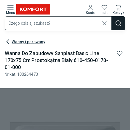
Przejdź do treści głównej
Menu
Konto
Lista
Koszyk
Wanny i parawany
Wanna Do Zabudowy Sanplast Basic Line
170x75 Cm Prostokątna Biały 610-450-0170-
01-000
Nr kat.
100264473