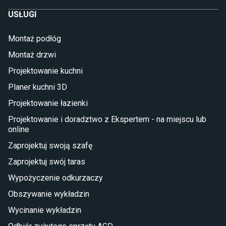
Szafy dla dzieci
USŁUGI
Łóżka dla dziecka (młodzieżowe)
Lampy w stylu młodzieżowym
Montaż podłóg
Taras i balkon
Montaż drzwi
Deski tarasowe kompozytowe
Projektowanie kuchni
Sztuczna trawa miękka
Koce i pledy
Planer kuchni 3D
Płytki tarasowe
Projektowanie łazienki
Płytki na balkon
Lampy stojące LED
Projektowanie i doradztwo z Ekspertem - na miejscu lub
online
Płytki
Zaprojektuj swoją szafę
Płytki betonowe
Zaprojektuj swój taras
Płytki Cersanit
Płytki wielkoformatowe
Wypożyczenie odkurzaczy
Gres (szkliwiony)
Obszywanie wykładzin
Glazura
Płytki marmurowe
Wycinanie wykładzin