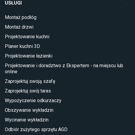
USŁUGI
Łóżka dla dziecka (młodzieżowe)
Lampy w stylu młodzieżowym
Montaż podłóg
Taras i balkon
Montaż drzwi
Deski tarasowe kompozytowe
Projektowanie kuchni
Sztuczna trawa miękka
Koce i pledy
Planer kuchni 3D
Płytki tarasowe
Projektowanie łazienki
Płytki na balkon
Lampy stojące LED
Projektowanie i doradztwo z Ekspertem - na miejscu lub
online
Płytki
Zaprojektuj swoją szafę
Płytki betonowe
Zaprojektuj swój taras
Płytki Cersanit
Płytki wielkoformatowe
Wypożyczenie odkurzaczy
Gres (szkliwiony)
Obszywanie wykładzin
Glazura
Płytki marmurowe
Wycinanie wykładzin
Odbiór zużytego sprzętu AGD