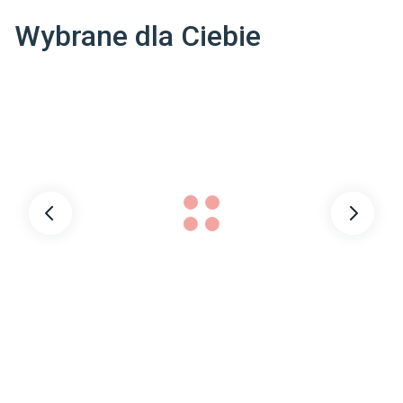
Waga brutto
:
12 kg
Wybrane dla Ciebie
Outlet
:
Tak
Dane adresowe dostawcy
:
COMAD

DOBROPOLE 4 70-892 SZCZECIN POLSKA

info@comad.eu