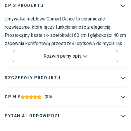
OPIS PRODUKTU
Umywalka meblowa Comad Dance to ceramiczne
U
U
rozwiązanie, które łączy funkcjonalność z elegancją.
U
Prostokątny kształt o szerokości 60 cm i głębokości 40 cm
U
zapewnia komfortową przestrzeń użytkową do mycia rąk i
U
codziennych czynności higienicznych. Biała ceramika o
6
Rozwiń
pełny opis
powierzchni w połysku nadaje łazience świeży wygląd i
jest niezwykle łatwa w utrzymaniu czystości. Praktyczny
otwór przelewowy zabezpiecza przed przypadkowym
SZCZEGÓŁY PRODUKTU
zalaniem pomieszczenia, zapewniając bezpieczeństwo
użytkowania. Umywalka posiada otwór na baterię, co
Kolekcja
:
Dance
OPINIE
(
5.0
)
pozwala na wygodny montaż armatury bezpośrednio w
Typ produktu
:
Meblowe
zlewie. Ceramiczne wykonanie gwarantuje trwałość i
PYTANIA I ODPOWIEDZI
Materiał wykonania
:
Ceramika
odporność na codzienne użytkowanie przez długie lata.
Producent Comad udziela 2 lat gwarancji na swój produkt.
Korek w zestawie
:
Nie