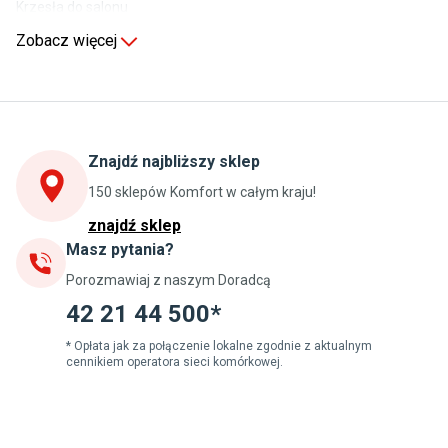
Krzesła do salonu
Komody do salonu
Zobacz więcej
Kuchnia
Stoły do kuchni
Krzesła do kuchni
Szafki kuchenne stojące (dolne)
Znajdź najbliższy sklep
Szafki kuchenne wiszące (górne)
Szafki pod zlewozmywak
150 sklepów Komfort w całym kraju!
Blaty kuchenne laminowane
znajdź sklep
Masz pytania?
Jadalnia
Porozmawiaj z naszym Doradcą
Stoły do jadalni
Krzesła do jadalni
42 21 44 500*
Dywany szare
Lampy w stylu loftowym
* Opłata jak za połączenie lokalne zgodnie z aktualnym
cennikiem operatora sieci komórkowej.
Lampy wiszące do jadalni
Witryny do jadalni
Łazienka