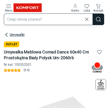
Przejdź do treści głównej
Menu
Konto
Lista
Koszyk
Umywalki
OUTLET
Umywalka Meblowa Comad Dance 60x40 Cm
Prostokątna Biały Połysk Um-2060rb
Nr kat.
100352501
(
5.0
)