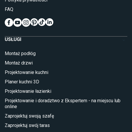
Pokój dziecięcy
FAQ
Wykładziny do pokoju dziecięcego
Meble do pokoju dziecięcego
Komody dla dzieci
Szafy dla dzieci
USŁUGI
Łóżka dla dziecka (młodzieżowe)
Lampy w stylu młodzieżowym
Montaż podłóg
Taras i balkon
Montaż drzwi
Deski tarasowe kompozytowe
Projektowanie kuchni
Sztuczna trawa miękka
Koce i pledy
Planer kuchni 3D
Płytki tarasowe
Projektowanie łazienki
Płytki na balkon
Lampy stojące LED
Projektowanie i doradztwo z Ekspertem - na miejscu lub
online
Płytki
Zaprojektuj swoją szafę
Płytki betonowe
Zaprojektuj swój taras
Płytki Cersanit