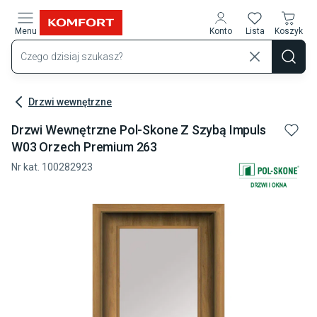
Przejdź do treści głównej
Menu
Konto
Lista
Koszyk
Drzwi wewnętrzne
Drzwi Wewnętrzne Pol-Skone Z Szybą Impuls
W03 Orzech Premium 263
Nr kat.
100282923