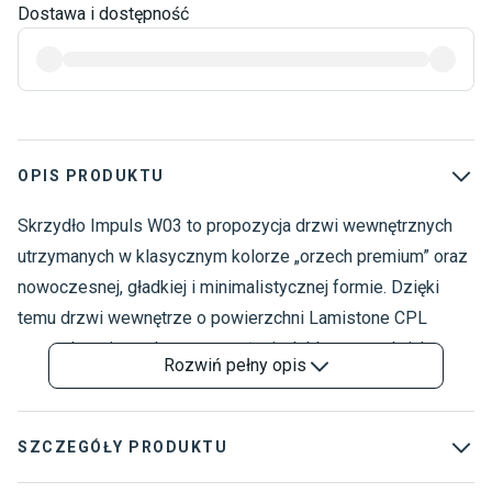
Dostawa i dostępność
OPIS PRODUKTU
Skrzydło Impuls W03 to propozycja drzwi wewnętrznych
D
D
utrzymanych w klasycznym kolorze „orzech premium” oraz
N
nowoczesnej, gładkiej i minimalistycznej formie. Dzięki
temu drzwi wewnętrze o powierzchni Lamistone CPL
sprawdzą się zarówno w aranżacjach klasycznych, jak
Rozwiń
pełny opis
również nowoczesnych. Model drzwi Pol-Skone posiada
solidną konstrukcję na bazie ramiaka drewnianego oraz
gładkich płyt HDF, które zwiększają odporność na działanie
SZCZEGÓŁY PRODUKTU
czynników mechanicznych. Wyposażone w regulowane