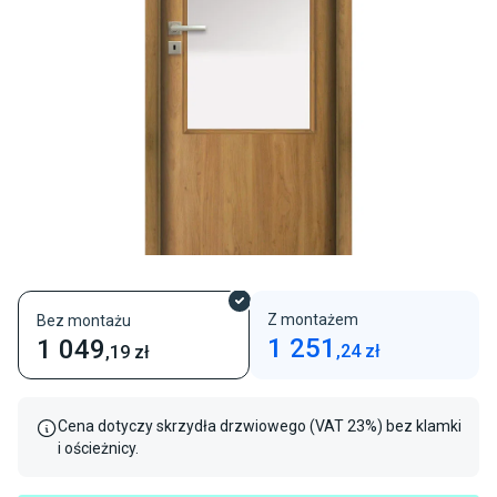
Z montażem
Bez montażu
1 251
1 049
,
24
zł
,19
zł
Cena dotyczy skrzydła drzwiowego (VAT 23%) bez klamki
i ościeżnicy.