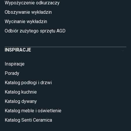
Płytki wielkoformatowe
Wypożyczenie odkurzaczy
Gres (szkliwiony)
Obszywanie wykładzin
Glazura
Płytki marmurowe
Wycinanie wykładzin
Odbiór zużytego sprzętu AGD
INSPIRACJE
Inspiracje
Porady
Katalog podłogi i drzwi
Katalog kuchnie
Katalog dywany
Katalog meble i oświetlenie
Katalog Senti Ceramica