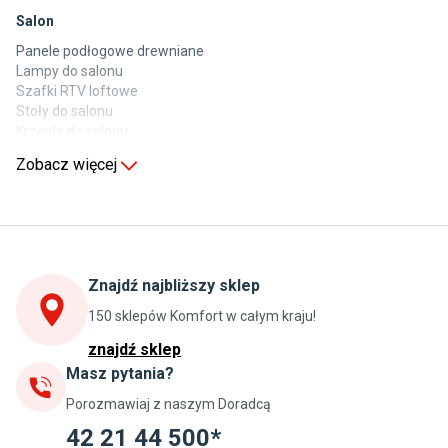
Salon
Panele podłogowe drewniane
Lampy do salonu
Szafki RTV loftowe
Stoły do salonu
Krzesła do salonu
Komody do salonu
Zobacz więcej
Kuchnia
Stoły do kuchni
Krzesła do kuchni
Szafki kuchenne stojące (dolne)
Znajdź najbliższy sklep
Szafki kuchenne wiszące (górne)
Szafki pod zlewozmywak
150 sklepów Komfort w całym kraju!
Blaty kuchenne laminowane
znajdź sklep
Masz pytania?
Jadalnia
Porozmawiaj z naszym Doradcą
Stoły do jadalni
Krzesła do jadalni
42 21 44 500*