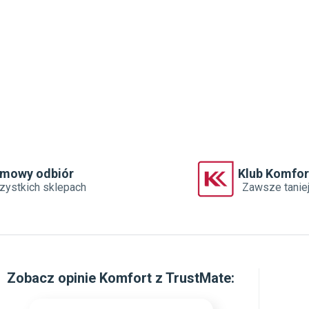
rmowy odbiór
Klub Komfor
zystkich sklepach
Zawsze tanie
Zobacz
opinie Komfort z TrustMate
: