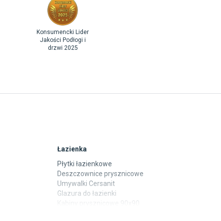
Konsumencki Lider
Jakości Podłogi i
drzwi 2025
Łazienka
Płytki łazienkowe
Deszczownice prysznicowe
Umywalki Cersanit
Glazura do łazienki
Kabiny prysznicowe 90x90
Wanny Cersanit