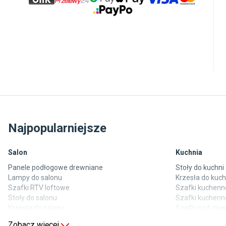
Najpopularniejsze
Salon
Kuchnia
Panele podłogowe drewniane
Stoły do kuchni
Lampy do salonu
Krzesła do kuch
Szafki RTV loftowe
Szafki kuchenne
Stoły do salonu
Szafki kuchenn
Krzesła do salonu
Szafki pod zl
Komody do salonu
Blaty kuchenne
Zobacz więcej