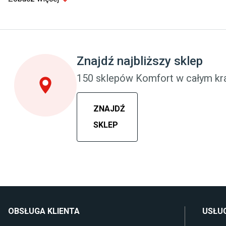
Sypialnia
Pokój dziecięc
Wykładzina do sypialni
Wykładziny do 
Szafy do sypialni
Meble do pokoj
Łóżka z pojemnikiem
Komody dla dzi
Znajdź najbliższy sklep
Materace piankowe
Szafy dla dzieci
Lampy do sypialni
Łóżka dla dzie
150 sklepów Komfort w całym kra
Kinkiety do sypialni
Lampy w stylu
ZNAJDŹ
SKLEP
OBSŁUGA KLIENTA
USŁUG