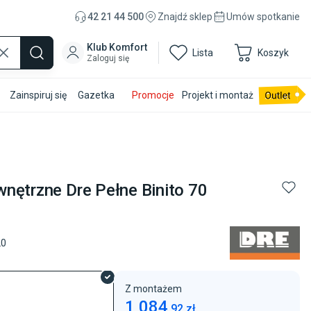
42 21 44 500
Znajdź sklep
Umów spotkanie
Klub Komfort
Lista
Koszyk
Zaloguj się
Zainspiruj się
Gazetka
Promocje
Projekt i montaż
nętrzne Dre Pełne Binito 70
20
Z montażem
1 084
,
92
zł