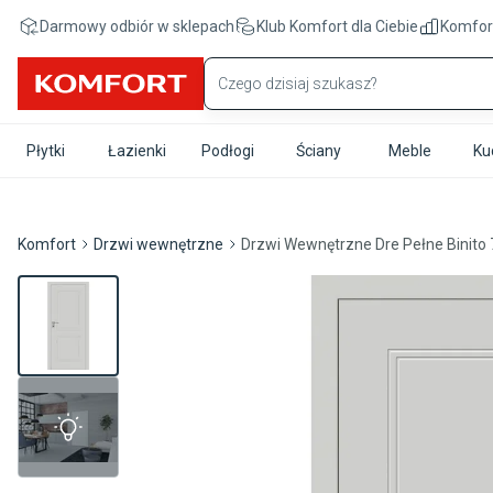
Przejdź do treści głównej
Darmowy odbiór w sklepach
Klub Komfort
dla Ciebie
Komfor
Płytki
Łazienki
Podłogi
Ściany
Meble
Ku
Komfort
Drzwi wewnętrzne
Drzwi Wewnętrzne Dre Pełne Binito 