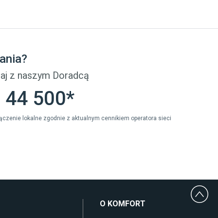
Płytki
Płytki betonowe
Płytki Cersanit
Płytki wielkoformatowe
ania?
Gres (szkliwiony)
Glazura
aj z naszym Doradcą
Płytki marmurowe
 44 500*
ołączenie lokalne zgodnie z aktualnym cennikiem operatora sieci
O KOMFORT