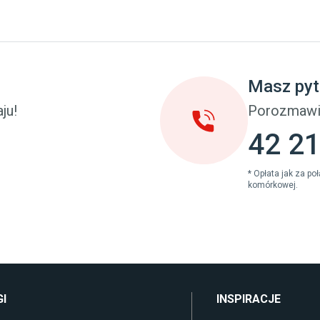
y
Taras i balkon
pokoju dziecięcego
Deski tarasowe kompozytowe
u dziecięcego
Sztuczna trawa miękka
eci
Koce i pledy
Masz pyt
Płytki tarasowe
cka (młodzieżowe)
Płytki na balkon
ju!
Porozmawi
 młodzieżowym
Lampy stojące LED
42 21
* Opłata jak za p
komórkowej.
I
INSPIRACJE