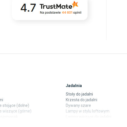
Jadalnia
Stoły do jadalni
ni
Krzesła do jadalni
 stojące (dolne)
Dywany szare
e wiszące (górne)
Lampy w stylu loftowym
ewozmywak
Lampy wiszące do jadalni
 laminowane
Witryny do jadalni