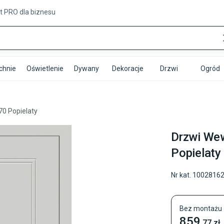
t PRO
dla biznesu
chnie
Oświetlenie
Dywany
Dekoracje
Drzwi
Ogród
70 Popielaty
Drzwi Wew
Popielaty
Nr kat.
1002816
Bez montażu
859
,77
zł