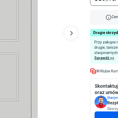
Cen
Drugie skrzy
Przy zakupie 
drugie, tańsz
stacjonarnych
Sprawdź >>
W Klubie Ko
Skontaktuj
oraz umów
Stacjon
Bezpł
Skorzy