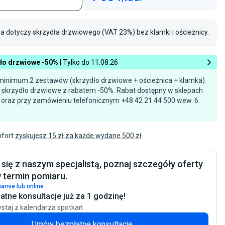
a dotyczy skrzydła drzwiowego (VAT 23%) bez klamki i ościeżnicy.
Szukasz czegoś
podobnego?
dło drzwiowe -50%
| Tylko do 11.08.26
minimum 2 zestawów (skrzydło drzwiowe + ościeżnica + klamka)
Zobacz podobne
e skrzydło drzwiowe z rabatem -50%. Rabat dostępny w sklepach
 oraz przy zamówieniu telefonicznym +48 42 21 44 500 wew. 6.
mfort
zyskujesz 15 zł za każde wydane 500 zł
 się z naszym specjalistą, poznaj szczegóły oferty
 termin pomiaru.
arnie lub online
atne konsultacje już za 1 godzinę!
staj z kalendarza spotkań
Umów bezpłatne konsultacje