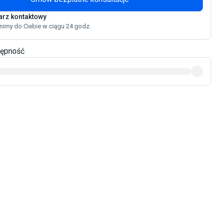
arz kontaktowy
imy do Ciebie w ciągu 24 godz.
tępność
Drzwi wewnętrzne DRE
Drzwi wewnętrzne szare
DRE
Drzwi wewnętrzne kl