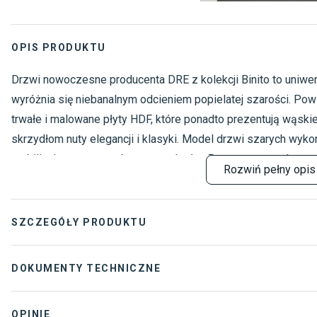
OPIS PRODUKTU
Drzwi nowoczesne producenta DRE z kolekcji Binito to uniwers
wyróżnia się niebanalnym odcieniem popielatej szarości. Po
trwałe i malowane płyty HDF, które ponadto prezentują wąski
skrzydłom nuty elegancji i klasyki. Model drzwi szarych wyko
stabilizującego oraz obustronnych płyt. Przeznaczone do z
Rozwiń
pełny opis
przylgowe posiadają regulowaną ościeżnicę.
SZCZEGÓŁY PRODUKTU
Konstrukcja
:
Płytowe
DOKUMENTY TECHNICZNE
Przeznaczenie
:
Pokojowe
Deklaracja oscieznice
OPINIE
Skrzydłowość
:
Jednoskrzydł