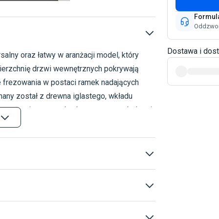
Formul
Oddzwon
Dostawa i dos
alny oraz łatwy w aranżacji model, który
Drzwi wewnętrzne
Binito
Binito
wierzchnię drzwi wewnętrznych pokrywają
e frezowania w postaci ramek nadających
nany został z drewna iglastego, wkładu
astosowania w warunkach wewnętrznych drzwi
Deklaracja skrzydlo
owe