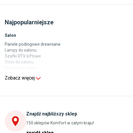
Najpopularniejsze
Salon
Panele podłogowe drewniane
Lampy do salonu
Szafki RTV loftowe
Stoły do salonu
Krzesła do salonu
Komody do salonu
Zobacz więcej
Kuchnia
Stoły do kuchni
Krzesła do kuchni
Szafki kuchenne stojące (dolne)
Znajdź najbliższy sklep
Szafki kuchenne wiszące (górne)
Szafki pod zlewozmywak
150 sklepów Komfort w całym kraju!
Blaty kuchenne laminowane
znajdź sklep