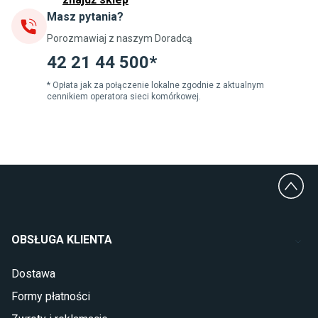
Masz pytania?
Jadalnia
Porozmawiaj z naszym Doradcą
Stoły do jadalni
Krzesła do jadalni
42 21 44 500*
Dywany szare
Lampy w stylu loftowym
* Opłata jak za połączenie lokalne zgodnie z aktualnym
cennikiem operatora sieci komórkowej.
Lampy wiszące do jadalni
Witryny do jadalni
Łazienka
Płytki łazienkowe
Deszczownice prysznicowe
Umywalki Cersanit
Glazura do łazienki
Kabiny prysznicowe 90x90
OBSŁUGA KLIENTA
Wanny Cersanit
Dostawa
Sypialnia
Formy płatności
Wykładzina do sypialni
Szafy do sypialni