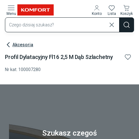
Przejdź do treści głównej
Menu
Konto
Lista
Koszyk
Akcesoria
Profil Dylatacyjny Fl16 2,5 M Dąb Szlachetny
Nr kat.
100007280
Szukasz czegoś