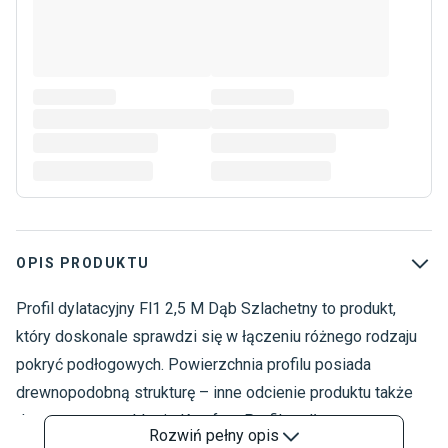
OPIS PRODUKTU
Profil dylatacyjny Fl1 2,5 M Dąb Szlachetny to produkt,
A
P
który doskonale sprawdzi się w łączeniu różnego rodzaju
pokryć podłogowych. Powierzchnia profilu posiada
drewnopodobną strukturę – inne odcienie produktu także
dostępne są w sklepie Komfort. Profil podłogowy
Rozwiń
pełny opis