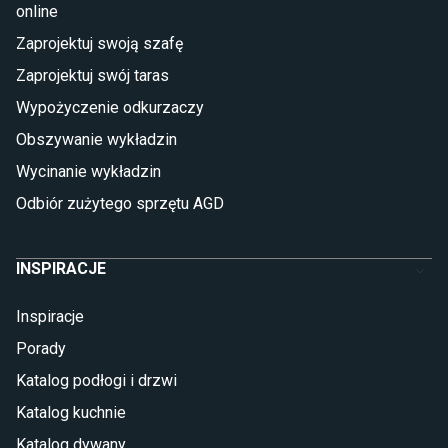
online
Płytki
Zaprojektuj swoją szafę
Płytki betonowe
Zaprojektuj swój taras
Płytki Cersanit
Płytki wielkoformatowe
Wypożyczenie odkurzaczy
Gres (szkliwiony)
Obszywanie wykładzin
Glazura
Płytki marmurowe
Wycinanie wykładzin
Odbiór zużytego sprzętu AGD
INSPIRACJE
Inspiracje
Porady
Katalog podłogi i drzwi
Katalog kuchnie
Katalog dywany