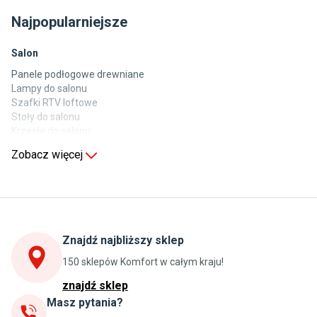
Najpopularniejsze
Salon
Panele podłogowe drewniane
Lampy do salonu
Szafki RTV loftowe
Stoły do salonu
Krzesła do salonu
Komody do salonu
Zobacz więcej
Kuchnia
Stoły do kuchni
Krzesła do kuchni
Szafki kuchenne stojące (dolne)
Znajdź najbliższy sklep
Szafki kuchenne wiszące (górne)
Szafki pod zlewozmywak
150 sklepów Komfort w całym kraju!
Blaty kuchenne laminowane
znajdź sklep
Masz pytania?
Jadalnia