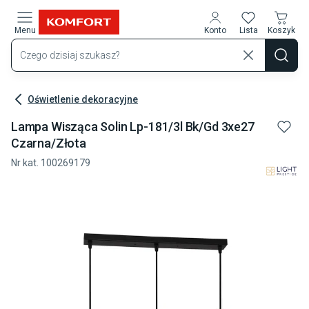
Przejdź do treści głównej
Menu
Konto
Lista
Koszyk
Oświetlenie dekoracyjne
Lampa Wisząca Solin Lp-181/3l Bk/gd 3xe27
Czarna/złota
Nr kat.
100269179