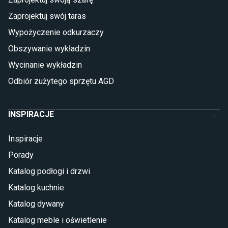
Płytki betonowe
Zaprojektuj swój taras
Płytki Cersanit
Płytki wielkoformatowe
Wypożyczenie odkurzaczy
Gres (szkliwiony)
Obszywanie wykładzin
Glazura
Płytki marmurowe
Wycinanie wykładzin
Odbiór zużytego sprzętu AGD
INSPIRACJE
Inspiracje
Porady
Katalog podłogi i drzwi
Katalog kuchnie
Katalog dywany
Katalog meble i oświetlenie