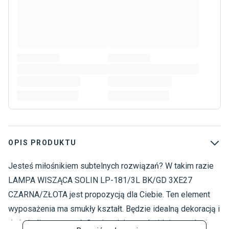
OPIS PRODUKTU
Jesteś miłośnikiem subtelnych rozwiązań? W takim razie
O
L
LAMPA WISZĄCA SOLIN LP-181/3L BK/GD 3XE27
L
CZARNA/ZŁOTA jest propozycją dla Ciebie. Ten element
s
wyposażenia ma smukły kształt. Będzie idealną dekoracją i
doświetli przestrzeń. Swoje miejsce odnajdzie w salonie