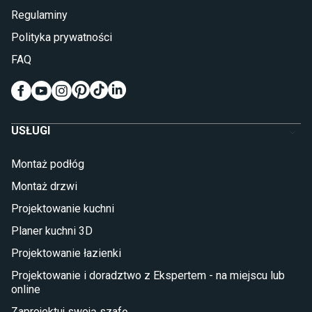
Lampy do sypialni
Regulaminy
Kinkiety do sypialni
Polityka prywatności
Pokój dziecięcy
FAQ
Wykładziny do pokoju dziecięcego
Meble do pokoju dziecięcego
Komody dla dzieci
Szafy dla dzieci
USŁUGI
Łóżka dla dziecka (młodzieżowe)
Lampy w stylu młodzieżowym
Montaż podłóg
Taras i balkon
Montaż drzwi
Deski tarasowe kompozytowe
Projektowanie kuchni
Sztuczna trawa miękka
Koce i pledy
Planer kuchni 3D
Płytki tarasowe
Projektowanie łazienki
Płytki na balkon
Lampy stojące LED
Projektowanie i doradztwo z Ekspertem - na miejscu lub
online
Płytki
Zaprojektuj swoją szafę